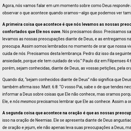
Agora, nós vamos falar em um momento sobre como Deus
responde
observar o que acontece quando oramos—algo que podemos ver ta
A primeira coisa que acontece é que nós levamos as nossas pre
confortados que Ele nos ouve.
Nós precisamos disso. Precisamos sa
levamos as nossas preocupações diante de Deus, e as entregamos nas
preocupa. Assim somos lembrados no momento de orar que nossa vida
cuida de nós. Precisamos desta lembrança. Pedro diz isso da seguinte
ansiedade, porque ele tem cuidado de vós.” Paulo diz em Filipenses 4:
porém, sejam conhecidas, diante de Deus, as vossas petições, pela or
Quando diz, “sejam conhecidos diante de Deus” não significa que Deus 
também afirma isso: Matt. 6:8: “O vosso Pai, sabe o de que tendes ne
informar a Deus sobre coisas que Ele não conhece, mas oramos por
Ele, e
nós mesmos
precisamos lembrar que Ele as conhece. Assim a or
A segunda coisa que acontece na oração é que as nossas preocu
isso na oração de Neemias. Ele se apresenta diante de Deus angustiado
de oração e jejum, ele não apenas leva suas preocupações a Deus, m