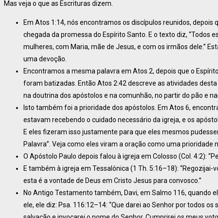
Mas veja o que as Escrituras dizem.
Em Atos 1:14, nós encontramos os discípulos reunidos, depois 
chegada da promessa do Espírito Santo. E o texto diz, “Todos
mulheres, com Maria, mãe de Jesus, e com os irmãos dele.” Est
uma devoção.
Encontramos a mesma palavra em Atos 2, depois que o Espírito
foram batizadas. Então Atos 2:42 descreve as atividades desta p
na doutrina dos apóstolos e na comunhão, no partir do pão e na
Isto também foi a prioridade dos apóstolos. Em Atos 6, encon
estavam recebendo o cuidado necessário da igreja, e os apósto
E eles fizeram isso justamente para que eles mesmos pudessem 
Palavra”. Veja como eles viram a oração como uma prioridade mu
O Apóstolo Paulo depois falou à igreja em Colosso (Col. 4:2): “
E também à igreja em Tessalónica (1 Th. 5:16–18): “Regozijai-v
esta é a vontade de Deus em Cristo Jesus para convosco.”
No Antigo Testamento também, Davi, em Salmo 116, quando el
ele, ele diz: Psa. 116:12–14: “Que darei ao Senhor por todos os
salvação e invocarei o nome do Senhor. Cumprirei os meus voto