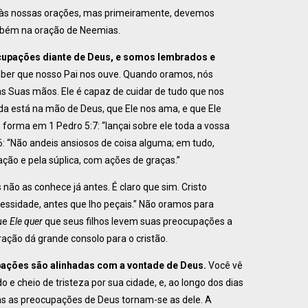
às nossas orações, mas primeiramente, devemos
mbém na oração de Neemias.
ocupações diante de Deus, e somos lembrados e
ber que nosso Pai nos ouve. Quando oramos, nós
 Suas mãos. Ele é capaz de cuidar de tudo que nos
 está na mão de Deus, que Ele nos ama, e que Ele
 forma em 1 Pedro 5:7: “lançai sobre ele toda a vossa
6: “Não andeis ansiosos de coisa alguma; em tudo,
ação e pela súplica, com ações de graças.”
não as conhece já antes. É claro que sim. Cristo
cessidade, antes que lho peçais.” Não oramos para
que
Ele quer
que seus filhos levem suas preocupações a
ação dá grande consolo para o cristão.
pações são alinhadas com a vontade de Deus.
Você vê
 e cheio de tristeza por sua cidade, e, ao longo dos dias
as as preocupações de Deus tornam-se as dele. A