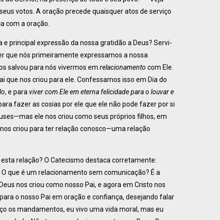
seus votos. A oração precede quaisquer atos de serviço
ça com a oração.
a e principal expressão da nossa gratidão a Deus? Servi-
er que nós primeiramente expressamos a nossa
 nos salvou para nós vivermos em
relacionamento
com Ele.
i que nos criou para ele. Confessamos isso em Dia do
lo
, e para
viver com Ele em eterna felicidade para o louvar e
ara fazer as cosias por ele que ele não pode fazer por si
es—mas ele nos criou como seus próprios filhos, em
 nos criou para ter relação conosco—uma relação
a esta relação? O Catecismo destaca corretamente:
o. O que é um relacionamento sem comunicação? É a
 Deus nos criou como nosso Pai, e agora em Cristo nos
para o nosso Pai em oração e confiança, desejando falar
edeço os mandamentos, eu vivo uma vida moral, mas eu