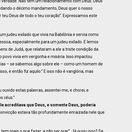
de verdade. Não tem um relacionamento com Deus. Deus
udando o décimo mandamento, Deus quer o nosso
r teu Deus de todo o teu coração”. Expressamos este
 judeu exilado que vivia na Babilônia e servia como
 pessoa, especialmente para um judeu exilado. E lemos
ns de Judá, que relataram a ele a triste condição da
o povo vivia em vergonha e miséria. Isso impactou
ias – se sabemos algo sobre ele – como um homem de
so, e então fiz aquilo.” E isso não é vanglória, mas
u ouvido estas palavras, assentei-me, e chorei, e
s céus.”
le acreditava que Deus, e somente Deus, poderia
a convicção estava tão profundamente enraizada nele que
tem mais o que fazer, a não ser orar”. Já ouviu isso? Se