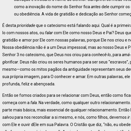
como a inovação do nome do Senhor fica
antes
dele cumprir os 
ou obediência. A vida de gratidão e dedicação ao Senhor come
É desta
prioridade
que o catecismo está falando aqui. Qual é a primeir
lo com nossos atos, ou
falar
com Ele como nosso Deus e Pai? Deus qu
gratidão e amor por Ele com nossas palavras, porque Ele nos criou e
Nossa obediência não é a um Deus impessoal, mas ao nosso Deus e Pa
Senhor 3 no catecismo, que Deus nos criou para
conhecê-lo
, para
amá-
glorificar
. Deus não criou os seres humanos para ser seus “escravos”, p
mesmo—como os mitos pagãos da antiguidade representam seus deus
sua própria imagem, para O conhecer e amar. Em outras palavras, ele
profunda, feliz e abençoada.
Então se fomos criados para se relacionar com Deus, então como fic
começa com a
fala
. Na verdade, como qualquer outro relacionament
parte mais básica, mais essencial de qualquer relacionamento. Então
salvou
para nos reconciliar a si mesmo, e nós, como filhos, devemos
ir
com Ele e ouvir dEle em sua Palavra. O Cristão que diz, “não, eu ob