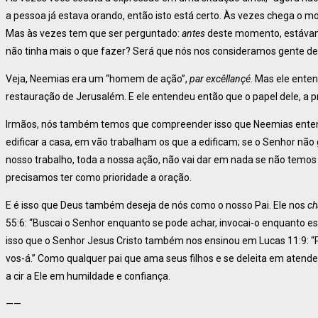
a pessoa já estava orando, então isto está certo. Às vezes chega o 
Mas às vezes tem que ser perguntado:
antes
deste momento, estáva
não tinha mais o que fazer? Será que nós nos consideramos gente d
Veja, Neemias era um “homem de ação”,
par excêllançé
. Mas ele ente
restauração de Jerusalém. E ele entendeu então que o papel dele, a pr
Irmãos, nós também temos que compreender isso que Neemias enten
edificar a casa, em vão trabalham os que a edificam; se o Senhor não g
nosso trabalho, toda a nossa ação, não vai dar em nada se não temos
precisamos ter como prioridade a oração.
E é isso que Deus também deseja de nós como o nosso Pai. Ele nos
c
55:6: “Buscai o Senhor enquanto se pode achar, invocai-o enquanto es
isso que o Senhor Jesus Cristo também nos ensinou em Lucas 11:9: “Pedi
vos-á.” Como qualquer pai que ama seus filhos e se deleita em aten
a cir a Ele em humildade e confiança.
——