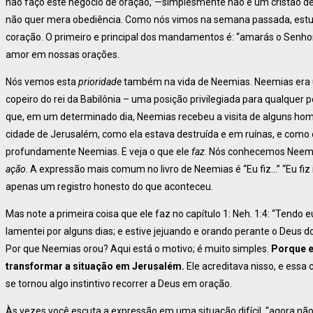
não faço este negócio de oração,”—simplesmente não é um cristão 
não quer mera obediência. Como nós vimos na semana passada, est
coração. O primeiro e principal dos mandamentos é: “amarás o Senho
amor em nossas orações.
Nós vemos esta
prioridade
também na vida de Neemias. Neemias era um
copeiro do rei da Babilônia – uma posição privilegiada para qualquer
que, em um determinado dia, Neemias recebeu a visita de alguns home
cidade de Jerusalém, como ela estava destruída e em ruínas, e como 
profundamente Neemias. E veja o que ele
faz
. Nós conhecemos Neem
ação
. A expressão mais comum no livro de Neemias é “Eu fiz…” “Eu fiz is
apenas um registro honesto do que aconteceu.
Mas note a primeira coisa que ele faz no capítulo 1: Neh. 1:4: “Tendo e
lamentei por alguns dias; e estive jejuando e orando perante o Deus do
Por que Neemias orou? Aqui está o motivo; é muito simples.
Porque e
transformar a situação em Jerusalém.
Ele acreditava nisso, e ess
se tornou algo instintivo recorrer a Deus em oração.
Às vezes você escuta a expressão em uma situação difícil, “agora não 