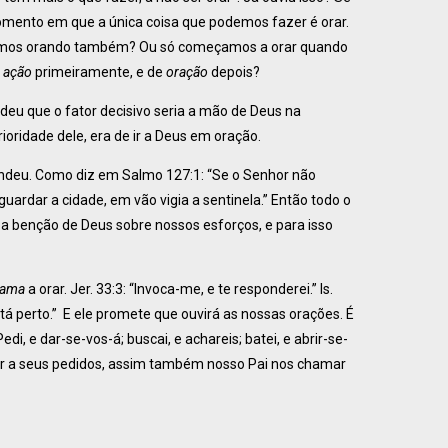
momento em que a única coisa que podemos fazer é orar.
mos orando também? Ou só começamos a orar quando
e
ação
primeiramente, e de
oração
depois?
ndeu que o fator decisivo seria a mão de Deus na
ioridade dele, era de ir a Deus em oração.
deu. Como diz em Salmo 127:1: “Se o Senhor não
uardar a cidade, em vão vigia a sentinela.” Então todo o
 a benção de Deus sobre nossos esforços, e para isso
hama
a orar. Jer. 33:3: “Invoca-me, e te responderei.” Is.
tá perto.” E ele promete que ouvirá as nossas orações. É
, e dar-se-vos-á; buscai, e achareis; batei, e abrir-se-
der a seus pedidos, assim também nosso Pai nos chamar