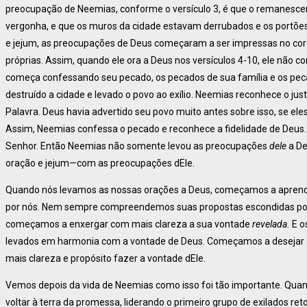
preocupação de Neemias, conforme o versículo 3, é que o remanesce
vergonha, e que os muros da cidade estavam derrubados e os portões 
e jejum, as preocupações de Deus começaram a ser impressas no co
próprias. Assim, quando ele ora a Deus nos versículos 4-10, ele não 
começa confessando seu pecado, os pecados de sua família e os peca
destruído a cidade e levado o povo ao exílio. Neemias reconhece o ju
Palavra. Deus havia advertido seu povo muito antes sobre isso, se e
Assim, Neemias confessa o pecado e reconhece a fidelidade de Deus.
Senhor. Então Neemias não somente levou as preocupações
dele
a De
oração e jejum—com as preocupações dEle.
Quando nós levamos as nossas orações a Deus, começamos a aprender 
por nós. Nem sempre compreendemos suas propostas escondidas por 
começamos a enxergar com mais clareza a sua vontade
revelada.
E o
levados em harmonia com a vontade de Deus. Começamos a desejar 
mais clareza e propósito fazer a vontade dEle.
Vemos depois da vida de Neemias como isso foi tão importante. Qua
voltar à terra da promessa, liderando o primeiro grupo de exilados r