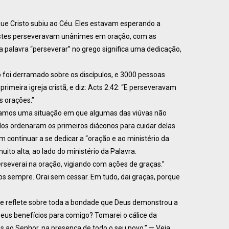
que Cristo subiu ao Céu. Eles estavam esperando a
 estes perseveravam unânimes em oração, com as
a palavra “perseverar” no grego significa uma dedicação,
 foi derramado sobre os discípulos, e 3000 pessoas
rimeira igreja cristã, e diz: Acts 2:42: “E perseveravam
s orações.”
tramos uma situação em que algumas das viúvas não
los ordenaram os primeiros diáconos para cuidar delas.
continuar a se dedicar a “oração e ao ministério da
ito alta, ao lado do ministério da Palavra.
Perseverai na oração, vigiando com ações de graças.”
os sempre. Orai sem cessar. Em tudo, dai graças, porque
e reflete sobre toda a bondade que Deus demonstrou a
 seus benefícios para comigo? Tomarei o cálice da
s ao Senhor, na presença de todo o seu povo.” — Veja