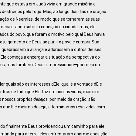
nte que estava em Judá vivia em grande miséria e
destruídos pelo fogo. Mas, ao longo dos dias de oração
ração de Neemias, de modo que se tornaram as suas
começa orando sobre a condição da cidade, mas, ele
dos do povo, que foram o motivo pelo qual Deus havia
sto julgamento de Deus ao punir o povo e cumprir Sua
les quebrassem a aliança e adorassem a outros deuses.
 Ele começa a enxergar a situação da perspectiva do
us, mas também Deus o impressionou—por meio da
quais são os interesses dEle, qual é a vontade dEle
trás de tudo que Ele faz em nossas vidas, mas sim
s nossos próprios
desejos
, por meio da oração, são
o que Ele mesmo deseja, e terminamos resolvidos com
ndo finalmente Deus providenciou um caminho para ele
etornando para a terra, eles enfrentaram enorme oposição