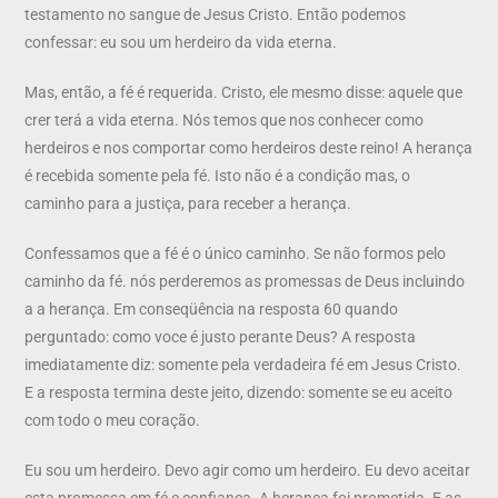
testamento no sangue de Jesus Cristo. Então podemos
confessar: eu sou um herdeiro da vida eterna.
Mas, então, a fé é requerida. Cristo, ele mesmo disse: aquele que
crer terá a vida eterna. Nós temos que nos conhecer como
herdeiros e nos comportar como herdeiros deste reino! A herança
é recebida somente pela fé. Isto não é a condição mas, o
caminho para a justiça, para receber a herança.
Confessamos que a fé é o único caminho. Se não formos pelo
caminho da fé. nós perderemos as promessas de Deus incluindo
a a herança. Em conseqüência na resposta 60 quando
perguntado: como voce é justo perante Deus? A resposta
imediatamente diz: somente pela verdadeira fé em Jesus Cristo.
E a resposta termina deste jeito, dizendo: somente se eu aceito
com todo o meu coração.
Eu sou um herdeiro. Devo agir como um herdeiro. Eu devo aceitar
esta promessa em fé e confiança. A herança foi prometida. E as