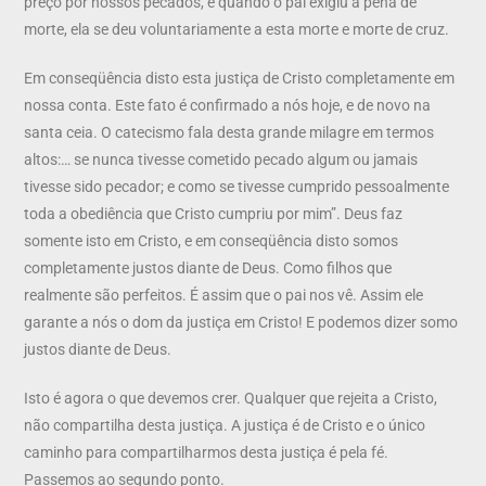
preço por nossos pecados, e quando o pai exigiu a pena de
morte, ela se deu voluntariamente a esta morte e morte de cruz.
Em conseqüência disto esta justiça de Cristo completamente em
nossa conta. Este fato é confirmado a nós hoje, e de novo na
santa ceia. O catecismo fala desta grande milagre em termos
altos:… se nunca tivesse cometido pecado algum ou jamais
tivesse sido pecador; e como se tivesse cumprido pessoalmente
toda a obediência que Cristo cumpriu por mim”. Deus faz
somente isto em Cristo, e em conseqüência disto somos
completamente justos diante de Deus. Como filhos que
realmente são perfeitos. É assim que o pai nos vê. Assim ele
garante a nós o dom da justiça em Cristo! E podemos dizer somo
justos diante de Deus.
Isto é agora o que devemos crer. Qualquer que rejeita a Cristo,
não compartilha desta justiça. A justiça é de Cristo e o único
caminho para compartilharmos desta justiça é pela fé.
Passemos ao segundo ponto.