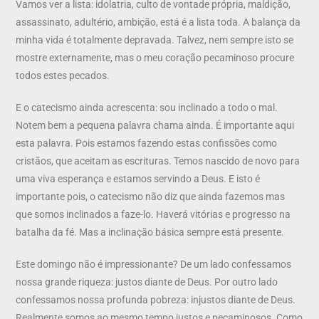
Vamos ver a lista: idolatria, culto de vontade própria, maldição,
assassinato, adultério, ambição, está é a lista toda. A balança da
minha vida é totalmente depravada. Talvez, nem sempre isto se
mostre externamente, mas o meu coração pecaminoso procure
todos estes pecados.
E o catecismo ainda acrescenta: sou inclinado a todo o mal.
Notem bem a pequena palavra chama ainda. É importante aqui
esta palavra. Pois estamos fazendo estas confissões como
cristãos, que aceitam as escrituras. Temos nascido de novo para
uma viva esperança e estamos servindo a Deus. E isto é
importante pois, o catecismo não diz que ainda fazemos mas
que somos inclinados a faze-lo. Haverá vitórias e progresso na
batalha da fé. Mas a inclinação básica sempre está presente.
Este domingo não é impressionante? De um lado confessamos
nossa grande riqueza: justos diante de Deus. Por outro lado
confessamos nossa profunda pobreza: injustos diante de Deus.
Realmente somos ao mesmo tempo justos e pecaminosos. Como