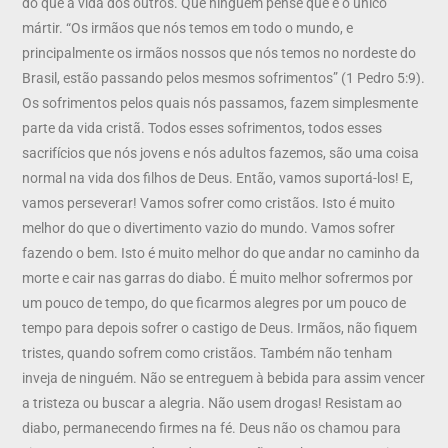
do que a vida dos outros. Que ninguém pense que é o único
mártir. “Os irmãos que nós temos em todo o mundo, e
principalmente os irmãos nossos que nós temos no nordeste do
Brasil, estão passando pelos mesmos sofrimentos” (1 Pedro 5:9).
Os sofrimentos pelos quais nós passamos, fazem simplesmente
parte da vida cristã. Todos esses sofrimentos, todos esses
sacrifícios que nós jovens e nós adultos fazemos, são uma coisa
normal na vida dos filhos de Deus. Então, vamos suportá-los! E,
vamos perseverar! Vamos sofrer como cristãos. Isto é muito
melhor do que o divertimento vazio do mundo. Vamos sofrer
fazendo o bem. Isto é muito melhor do que andar no caminho da
morte e cair nas garras do diabo. É muito melhor sofrermos por
um pouco de tempo, do que ficarmos alegres por um pouco de
tempo para depois sofrer o castigo de Deus. Irmãos, não fiquem
tristes, quando sofrem como cristãos. Também não tenham
inveja de ninguém. Não se entreguem à bebida para assim vencer
a tristeza ou buscar a alegria. Não usem drogas! Resistam ao
diabo, permanecendo firmes na fé. Deus não os chamou para