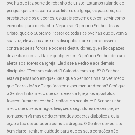
ovelha que faz parte do rebanho de Cristo. Estamos falando de
perigos que ameaçam até os líderes da Igreja, os pastores, os
presbíteros e os diáconos, os quais servem e devem servir como
exemplos para o rebanho. Vejam só! O próprio Senhor Jesus
Cristo, que é o Supremo Pastor de todas as ovelhas que ouvem a
sua voz, ele avisou aos seus discípulos que se prevenissem
contra aquelas forças e poderes destruidores, que são capazes
de acabar com a vida de qualquer um. O próprio Senhor deu um
alerta aos líderes da Igreja. Ele disse a Pedro e aos demais
discípulos: “Tenham cuidado”! Cuidado com o quê? O Senhor
estava pensando em quê? Será que o Senhor tinha talvez medo
que Pedro, João e Tiago fossem experimentar drogas? Será que
o Senhor tinha medo que os líderes da Igreja, os apóstolos,
fossem fumar maconha? Irmãos, é o seguinte: O Senhor tinha
medo que o seus amigos fiéis, seus seguidores de sempre, se
tornassem vítimas de determinados poderes diabólicos, cuja
ação é tão devastadora como as drogas. O Senhor deixou isto
bem claro: “Tenham cuidado para que os seus corações não