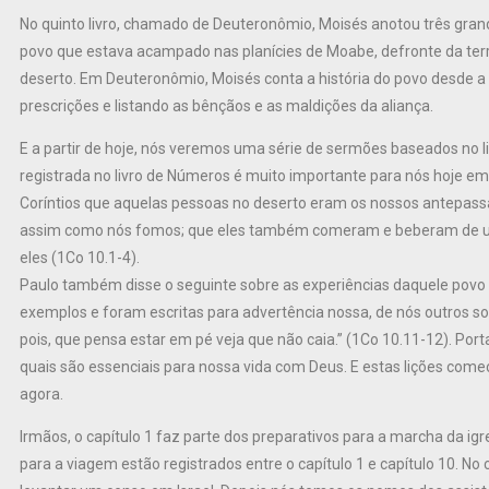
No quinto livro, chamado de Deuteronômio, Moisés anotou três grand
povo que estava acampado nas planícies de Moabe, defronte da ter
deserto. Em Deuteronômio, Moisés conta a história do povo desde a s
prescrições e listando as bênçãos e as maldições da aliança.
E a partir de hoje, nós veremos uma série de sermões baseados no l
registrada no livro de Números é muito importante para nós hoje em 
Coríntios que aquelas pessoas no deserto eram os nossos antepass
assim como nós fomos; que eles também comeram e beberam de uma
eles (1Co 10.1-4).
Paulo também disse o seguinte sobre as experiências daquele povo 
exemplos e foram escritas para advertência nossa, de nós outros s
pois, que pensa estar em pé veja que não caia.” (1Co 10.11-12). Port
quais são essenciais para nossa vida com Deus. E estas lições começ
agora.
Irmãos, o capítulo 1 faz parte dos preparativos para a marcha da ig
para a viagem estão registrados entre o capítulo 1 e capítulo 10. N