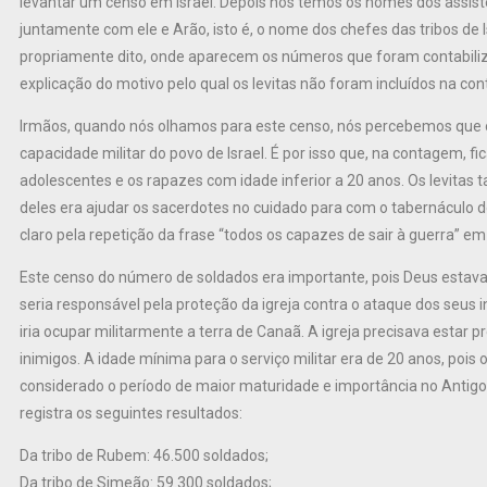
levantar um censo em Israel. Depois nós temos os nomes dos assis
juntamente com ele e Arão, isto é, o nome dos chefes das tribos de 
propriamente dito, onde aparecem os números que foram contabiliza
explicação do motivo pelo qual os levitas não foram incluídos na co
Irmãos, quando nós olhamos para este censo, nós percebemos que o 
capacidade militar do povo de Israel. É por isso que, na contagem, fi
adolescentes e os rapazes com idade inferior a 20 anos. Os levitas
deles era ajudar os sacerdotes no cuidado para com o tabernáculo d
claro pela repetição da frase “todos os capazes de sair à guerra” em
Este censo do número de soldados era importante, pois Deus estava o
seria responsável pela proteção da igreja contra o ataque dos seus 
iria ocupar militarmente a terra de Canaã. A igreja precisava estar
inimigos. A idade mínima para o serviço militar era de 20 anos, poi
considerado o período de maior maturidade e importância no Antigo 
registra os seguintes resultados:
Da tribo de Rubem: 46.500 soldados;
Da tribo de Simeão: 59.300 soldados;