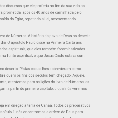
es discursos que ele proferiu no fim da sua vida ao
ra prometida, após os 40 anos de caminhada pelo
aída do Egito, repetindo a Lei, acrescentando
ivro de Números. A história do povo de Deus no deserto
dia. O apóstolo Paulo disse na Primeira Carta aos
ados espirituais; que eles também foram batizados
 fonte espiritual; e que Jesus Cristo estava com
no deserto: “Estas coisas lhes sobrevieram como
obre quem os fins dos séculos têm chegado. Aquele,
anto, atentemos para as lições do livro de Números, as
am a partir do primeiro capítulo, o qual nós veremos
reja em direção à terra de Canaã. Todos os preparativos
o capítulo 1, nós encontramos a ordem de Deus para