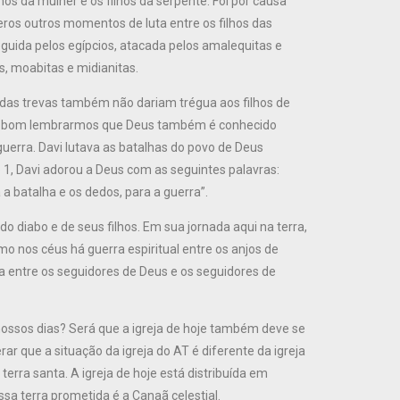
os da mulher e os filhos da serpente. Foi por causa
os outros momentos de luta entre os filhos das
rseguida pelos egípcios, atacada pelos amalequitas e
s, moabitas e midianitas.
s das trevas também não dariam trégua aos filhos de
, é bom lembrarmos que Deus também é conhecido
uerra. Davi lutava as batalhas do povo de Deus
 1, Davi adorou a Deus com as seguintes palavras:
 batalha e os dedos, para a guerra”.
do diabo e de seus filhos. Em sua jornada aqui na terra,
omo nos céus há guerra espiritual entre os anjos de
a entre os seguidores de Deus e os seguidores de
ossos dias? Será que a igreja de hoje também deve se
r que a situação da igreja do AT é diferente da igreja
erra santa. A igreja de hoje está distribuída em
sa terra prometida é a Canaã celestial.