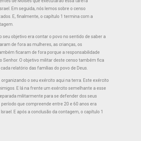
tentes de Moisés que executarão essa tarefa
Israel. Em seguida, nós lemos sobre o censo
dos. E, finalmente, o capítulo 1 termina com a
ntagem.
seu objetivo era contar o povo no sentido de saber a
caram de fora as mulheres, as crianças, os
 também ficaram de fora porque a responsabilidade
o Senhor. O objetivo militar deste censo também fica
 cada relatório das famílias do povo de Deus.
rganizando o seu exército aqui na terra. Este exército
inimigos. E lá na frente um exército semelhante a esse
 preparada militarmente para se defender dos seus
s o período que compreende entre 20 e 60 anos era
Israel. E após a conclusão da contagem, o capítulo 1