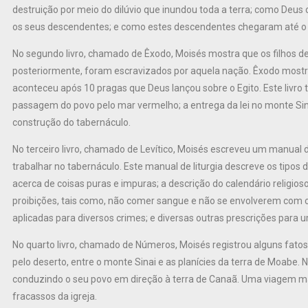
destruição por meio do dilúvio que inundou toda a terra; como De
os seus descendentes; e como estes descendentes chegaram até o 
No segundo livro, chamado de Êxodo, Moisés mostra que os filhos de
posteriormente, foram escravizados por aquela nação. Êxodo mostr
aconteceu após 10 pragas que Deus lançou sobre o Egito. Este livr
passagem do povo pelo mar vermelho; a entrega da lei no monte Sina
construção do tabernáculo.
No terceiro livro, chamado de Levítico, Moisés escreveu um manual de
trabalhar no tabernáculo. Este manual de liturgia descreve os tipos d
acerca de coisas puras e impuras; a descrição do calendário religioso
proibições, tais como, não comer sangue e não se envolverem com ca
aplicadas para diversos crimes; e diversas outras prescrições para 
No quarto livro, chamado de Números, Moisés registrou alguns fatos
pelo deserto, entre o monte Sinai e as planícies da terra de Moabe. 
conduzindo o seu povo em direção à terra de Canaã. Uma viagem ma
fracassos da igreja.