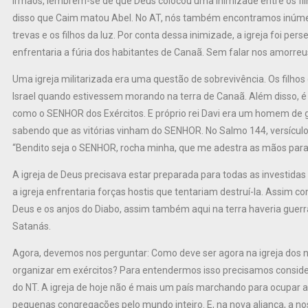
Irmãos, lembrem-se de que Deus colocou uma inimizade entre os filh
disso que Caim matou Abel. No AT, nós também encontramos inúmer
trevas e os filhos da luz. Por conta dessa inimizade, a igreja foi pe
enfrentaria a fúria dos habitantes de Canaã. Sem falar nos amorreu
Uma igreja militarizada era uma questão de sobrevivência. Os filho
Israel quando estivessem morando na terra de Canaã. Além disso
como o SENHOR dos Exércitos. E próprio rei Davi era um homem de g
sabendo que as vitórias vinham do SENHOR. No Salmo 144, versículo
“Bendito seja o SENHOR, rocha minha, que me adestra as mãos para a
A igreja de Deus precisava estar preparada para todas as investidas 
a igreja enfrentaria forças hostis que tentariam destruí-la. Assim c
Deus e os anjos do Diabo, assim também aqui na terra haveria guerr
Satanás.
Agora, devemos nos perguntar: Como deve ser agora na igreja dos n
organizar em exércitos? Para entendermos isso precisamos considera
do NT. A igreja de hoje não é mais um país marchando para ocupar a t
pequenas congregações pelo mundo inteiro. E, na nova aliança, a nos