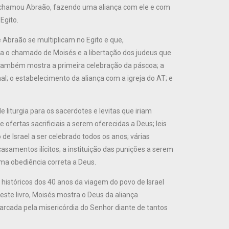
us chamou Abraão, fazendo uma aliança com ele e com
Egito.
 Abraão se multiplicam no Egito e que,
a o chamado de Moisés e a libertação dos judeus que
o também mostra a primeira celebração da páscoa; a
l; o estabelecimento da aliança com a igreja do AT; e
 liturgia para os sacerdotes e levitas que iriam
e ofertas sacrificiais a serem oferecidas a Deus; leis
 de Israel a ser celebrado todos os anos; várias
samentos ilícitos; a instituição das punições a serem
uma obediência correta a Deus.
 históricos dos 40 anos da viagem do povo de Israel
Neste livro, Moisés mostra o Deus da aliança
rcada pela misericórdia do Senhor diante de tantos