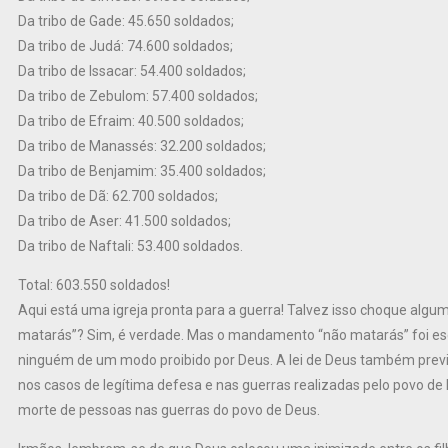
Da tribo de Gade: 45.650 soldados;
Da tribo de Judá: 74.600 soldados;
Da tribo de Issacar: 54.400 soldados;
Da tribo de Zebulom: 57.400 soldados;
Da tribo de Efraim: 40.500 soldados;
Da tribo de Manassés: 32.200 soldados;
Da tribo de Benjamim: 35.400 soldados;
Da tribo de Dã: 62.700 soldados;
Da tribo de Aser: 41.500 soldados;
Da tribo de Naftali: 53.400 soldados.
Total: 603.550 soldados!
Aqui está uma igreja pronta para a guerra! Talvez isso choque algum
matarás”? Sim, é verdade. Mas o mandamento “não matarás” foi escr
ninguém de um modo proibido por Deus. A lei de Deus também prev
nos casos de legítima defesa e nas guerras realizadas pelo povo de
morte de pessoas nas guerras do povo de Deus.