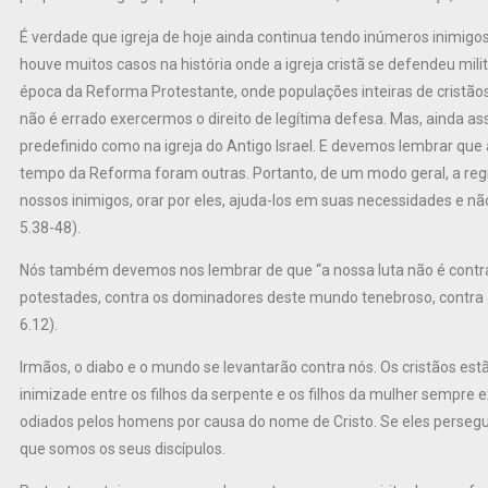
É verdade que igreja de hoje ainda continua tendo inúmeros inimigos
houve muitos casos na história onde a igreja cristã se defendeu mil
época da Reforma Protestante, onde populações inteiras de cristãos
não é errado exercermos o direito de legítima defesa. Mas, ainda as
predefinido como na igreja do Antigo Israel. E devemos lembrar que 
tempo da Reforma foram outras. Portanto, de um modo geral, a reg
nossos inimigos, orar por eles, ajuda-los em suas necessidades e n
5.38-48).
Nós também devemos nos lembrar de que “a nossa luta não é contra 
potestades, contra os dominadores deste mundo tenebroso, contra as 
6.12).
Irmãos, o diabo e o mundo se levantarão contra nós. Os cristãos est
inimizade entre os filhos da serpente e os filhos da mulher sempre
odiados pelos homens por causa do nome de Cristo. Se eles persegu
que somos os seus discípulos.