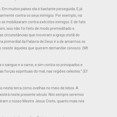
. Em muitos países ela é bastante perseguida. E já
itarmente contra os seus inimigos. Por exemplo, na
 se mobilizaram contra exércitos inimigos. E de fato
sim, isso não foi feito de modo premeditado e
as circunstâncias que moveram a igreja cristã do
ra primordial da Palavra de Deus é a de amarmos os
ão resistir àqueles que querem demandar conosco. (Mt
o sangue e a carne, e sim contra os principados e
forças espirituais do mal, nas regiões celestes.” (Ef
ão nesta terra como ovelhas no meio de lobos. A
 existirá neste presente século. Nós sempre seremos
iram o nosso Mestre Jesus Cristo, quanto mais nós