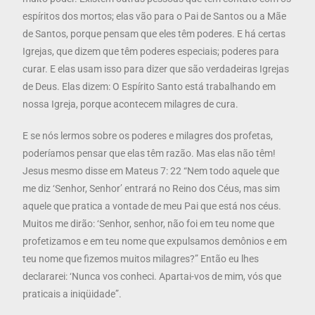
espíritos dos mortos; elas vão para o Pai de Santos ou a Mãe
de Santos, porque pensam que eles têm poderes. E há certas
Igrejas, que dizem que têm poderes especiais; poderes para
curar. E elas usam isso para dizer que são verdadeiras Igrejas
de Deus. Elas dizem: O Espírito Santo está trabalhando em
nossa Igreja, porque acontecem milagres de cura.
E se nós lermos sobre os poderes e milagres dos profetas,
poderíamos pensar que elas têm razão. Mas elas não têm!
Jesus mesmo disse em Mateus 7: 22 “Nem todo aquele que
me diz ‘Senhor, Senhor’ entrará no Reino dos Céus, mas sim
aquele que pratica a vontade de meu Pai que está nos céus.
Muitos me dirão: ‘Senhor, senhor, não foi em teu nome que
profetizamos e em teu nome que expulsamos demônios e em
teu nome que fizemos muitos milagres?” Então eu lhes
declararei: ‘Nunca vos conheci. Apartai-vos de mim, vós que
praticais a iniqüidade”.