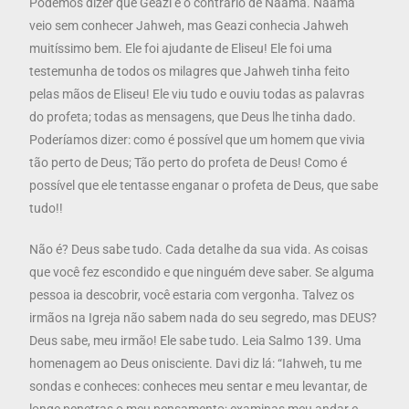
Podemos dizer que Geazi é o contrário de Naamã. Naamã
veio sem conhecer Jahweh, mas Geazi conhecia Jahweh
muitíssimo bem. Ele foi ajudante de Eliseu! Ele foi uma
testemunha de todos os milagres que Jahweh tinha feito
pelas mãos de Eliseu! Ele viu tudo e ouviu todas as palavras
do profeta; todas as mensagens, que Deus lhe tinha dado.
Poderíamos dizer: como é possível que um homem que vivia
tão perto de Deus; Tão perto do profeta de Deus! Como é
possível que ele tentasse enganar o profeta de Deus, que sabe
tudo!!
Não é? Deus sabe tudo. Cada detalhe da sua vida. As coisas
que você fez escondido e que ninguém deve saber. Se alguma
pessoa ia descobrir, você estaria com vergonha. Talvez os
irmãos na Igreja não sabem nada do seu segredo, mas DEUS?
Deus sabe, meu irmão! Ele sabe tudo. Leia Salmo 139. Uma
homenagem ao Deus onisciente. Davi diz lá: “Iahweh, tu me
sondas e conheces: conheces meu sentar e meu levantar, de