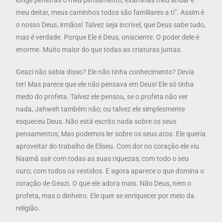
longe penetras o meu pensamento; examinas meu andar e
meu deitar, meus caminhos todos são familiares a ti”. Assim é
o nosso Deus, irmãos! Talvez seja incrível, que Deus sabe tudo,
mas é verdade. Porque Ele é Deus, onisciente. O poder dele é
enorme. Muito maior do que todas as criaturas juntas.
Geazi não sabia disso? Ele não tinha conhecimento? Devia
ter! Mas parece que ele não pensava em Deus! Ele só tinha
medo do profeta. Talvez ele pensou, se o profeta não ver
nada, Jahweh também não; ou talvez ele simplesmente
esqueceu Deus. Não está escrito nada sobre os seus
pensamentos; Mas podemos ler sobre os seus atos. Ele queria
aproveitar do trabalho de Eliseu. Com dor no coração ele viu
Naamã sair com todas as suas riquezas; com todo o seu
ouro; com todos os vestidos. E agora aparece o que domina o
coração de Geazi. O que ele adora mais. Não Deus, nem o
profeta, mas o dinheiro. Ele quer se enriquecer por meio da
religião.