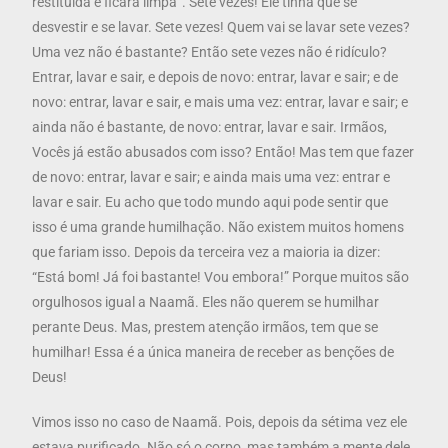
restituída e ficará limpa”. Sete vezes! Ele tinha que se
desvestir e se lavar. Sete vezes! Quem vai se lavar sete vezes?
Uma vez não é bastante? Então sete vezes não é ridículo?
Entrar, lavar e sair, e depois de novo: entrar, lavar e sair; e de
novo: entrar, lavar e sair, e mais uma vez: entrar, lavar e sair; e
ainda não é bastante, de novo: entrar, lavar e sair. Irmãos,
Vocês já estão abusados com isso? Então! Mas tem que fazer
de novo: entrar, lavar e sair; e ainda mais uma vez: entrar e
lavar e sair. Eu acho que todo mundo aqui pode sentir que
isso é uma grande humilhação. Não existem muitos homens
que fariam isso. Depois da terceira vez a maioria ia dizer:
“Está bom! Já foi bastante! Vou embora!” Porque muitos são
orgulhosos igual a Naamã. Eles não querem se humilhar
perante Deus. Mas, prestem atenção irmãos, tem que se
humilhar! Essa é a única maneira de receber as benções de
Deus!
Vimos isso no caso de Naamã. Pois, depois da sétima vez ele
estava purificado. Não só o corpo, mas também a mente dele.