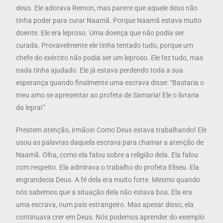
deus. Ele adorava Remon, mas parece que aquele deus não
tinha poder para curar Naamã. Porque Naamã estava muito
doente. Ele era leproso. Uma doença que não podia ser
curada. Provavelmente ele tinha tentado tudo, porque um
chefe do exército não podia ser um leproso. Ele fez tudo, mas
nada tinha ajudado. Ele já estava perdendo toda a sua
esperança quando finalmente uma escrava disse: “Bastaria o
meu amo se apresentar ao profeta de Samaria! Ele o livraria
da lepra!”
Prestem atenção, irmãos! Como Deus estava trabalhando! Ele
usou as palavras daquela escrava para chamar a atenção de
Naamã. Olha, como ela falou sobre a religião dela. Ela falou
com respeito. Ela admirava o trabalho do profeta Eliseu. Ela
engrandecia Deus. A fé dela era muito forte. Mesmo quando
nós sabemos que a situação dela não estava boa. Ela era
uma escrava, num país estrangeiro. Mas apesar disso, ela
continuava crer em Deus. Nós podemos aprender do exemplo