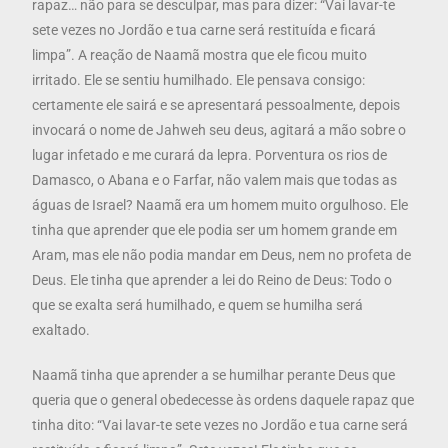
rapaz… não para se desculpar, mas para dizer: “Vai lavar-te
sete vezes no Jordão e tua carne será restituída e ficará
limpa”. A reação de Naamã mostra que ele ficou muito
irritado. Ele se sentiu humilhado. Ele pensava consigo:
certamente ele sairá e se apresentará pessoalmente, depois
invocará o nome de Jahweh seu deus, agitará a mão sobre o
lugar infetado e me curará da lepra. Porventura os rios de
Damasco, o Abana e o Farfar, não valem mais que todas as
águas de Israel? Naamã era um homem muito orgulhoso. Ele
tinha que aprender que ele podia ser um homem grande em
Aram, mas ele não podia mandar em Deus, nem no profeta de
Deus. Ele tinha que aprender a lei do Reino de Deus: Todo o
que se exalta será humilhado, e quem se humilha será
exaltado.
Naamã tinha que aprender a se humilhar perante Deus que
queria que o general obedecesse às ordens daquele rapaz que
tinha dito: “Vai lavar-te sete vezes no Jordão e tua carne será