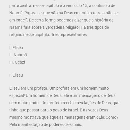
parte central nesse capitulo é o versículo 15, a confissão de
Naamã: “Agora sei que não há Deus em toda a terra a não ser
em Israel”. De certa forma podemos dizer que a história de
Naamã fala sobre a verdadeira religião! Há três tipos de
religião nesse capitulo. Três representantes:
I. Eliseu
II. Naamã
III. Geazi
I. Eliseu
Eliseu era um profeta. Um profeta era um homem muito
especial! Um homem de Deus. Ele é um mensageiro de Deus
com muito poder. Um profeta recebia revelações de Deus, que
tinha que passar para o povo de Israel. E às vezes Deus
mesmo mostrava que àquelas mensagens eram dEle; Como?
Pela manifestação de poderes celestiais.