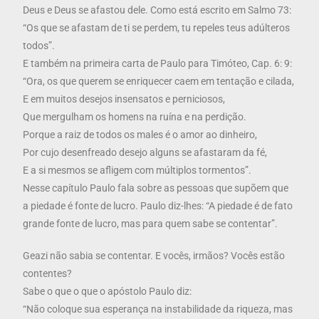
Deus e Deus se afastou dele. Como está escrito em Salmo 73:
“Os que se afastam de ti se perdem, tu repeles teus adúlteros
todos”.
E também na primeira carta de Paulo para Timóteo, Cap. 6: 9:
“Ora, os que querem se enriquecer caem em tentação e cilada,
E em muitos desejos insensatos e perniciosos,
Que mergulham os homens na ruína e na perdição.
Porque a raiz de todos os males é o amor ao dinheiro,
Por cujo desenfreado desejo alguns se afastaram da fé,
E a si mesmos se afligem com múltiplos tormentos”.
Nesse capítulo Paulo fala sobre as pessoas que supõem que
a piedade é fonte de lucro. Paulo diz-lhes: “A piedade é de fato
grande fonte de lucro, mas para quem sabe se contentar”.
Geazi não sabia se contentar. E vocês, irmãos? Vocês estão
contentes?
Sabe o que o que o apóstolo Paulo diz:
“Não coloque sua esperança na instabilidade da riqueza, mas