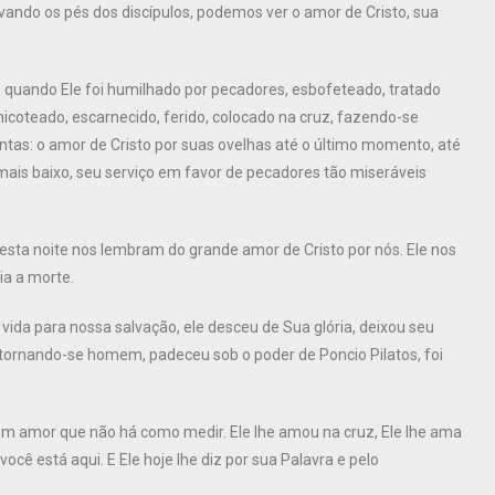
vando os pés dos discípulos, podemos ver o amor de Cristo, sua
quando Ele foi humilhado por pecadores, esbofeteado, tratado
icoteado, escarnecido, ferido, colocado na cruz, fazendo-se
ntas: o amor de Cristo por suas ovelhas até o último momento, até
mais baixo, seu serviço em favor de pecadores tão miseráveis
esta noite nos lembram do grande amor de Cristo por nós. Ele nos
ia a morte.
vida para nossa salvação, ele desceu de Sua glória, deixou seu
tornando-se homem, padeceu sob o poder de Poncio Pilatos, foi
 um amor que não há como medir. Ele lhe amou na cruz, Ele lhe ama
ocê está aqui. E Ele hoje lhe diz por sua Palavra e pelo