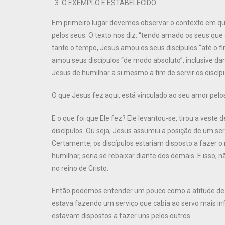
O EXEMPLO É ESTABELECIDO.
Em primeiro lugar devemos observar o contexto em que
pelos seus. O texto nos diz: “tendo amado os seus qu
tanto o tempo, Jesus amou os seus discípulos “até o
amou seus discípulos “de modo absoluto”, inclusive dand
Jesus de humilhar a si mesmo a fim de servir os disc
O que Jesus fez aqui, está vinculado ao seu amor pelos
E o que foi que Ele fez? Ele levantou-se, tirou a vest
discípulos. Ou seja, Jesus assumiu a posição de um se
Certamente, os discípulos estariam disposto a fazer o
humilhar, seria se rebaixar diante dos demais. E isso,
no reino de Cristo.
Então podemos entender um pouco como a atitude de Je
estava fazendo um serviço que cabia ao servo mais in
estavam dispostos a fazer uns pelos outros.