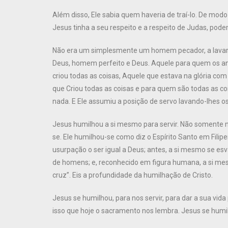
Além disso, Ele sabia quem haveria de traí-lo. De m
Jesus tinha a seu respeito e a respeito de Judas, pod
Não era um simplesmente um homem pecador, a lavar o
Deus, homem perfeito e Deus. Aquele para quem os an
criou todas as coisas, Aquele que estava na glória com 
que Criou todas as coisas e para quem são todas as c
nada. E Ele assumiu a posição de servo lavando-lhes os 
Jesus humilhou a si mesmo para servir. Não somente 
se. Ele humilhou-se como diz o Espírito Santo em Filipe
usurpação o ser igual a Deus; antes, a si mesmo se e
de homens; e, reconhecido em figura humana, a si me
cruz”. Eis a profundidade da humilhação de Cristo.
Jesus se humilhou, para nos servir, para dar a sua vida
isso que hoje o sacramento nos lembra. Jesus se humil