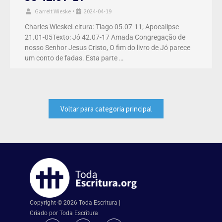
Garrelt Wieske
2024-04-19
•
Charles WieskeLeitura: Tiago 05.07-11; Apocalipse
21.01-05Texto: Jó 42.07-17 Amada Congregação de
nosso Senhor Jesus Cristo, O fim do livro de Jó parece
um conto de fadas. Esta parte …
Voltar para categoria principal
Copyright © 2026 Toda Escritura |
Criado por Toda Escritura