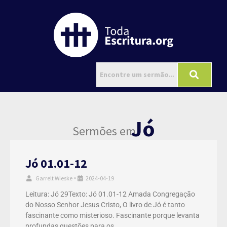
Jó
Sermões em
Jó 01.01-12
Garrelt Wieske
2024-04-19
•
Leitura: Jó 29Texto: Jó 01.01-12 Amada Congregação
do Nosso Senhor Jesus Cristo, O livro de Jó é tanto
fascinante como misterioso. Fascinante porque levanta
profundas questões para os …