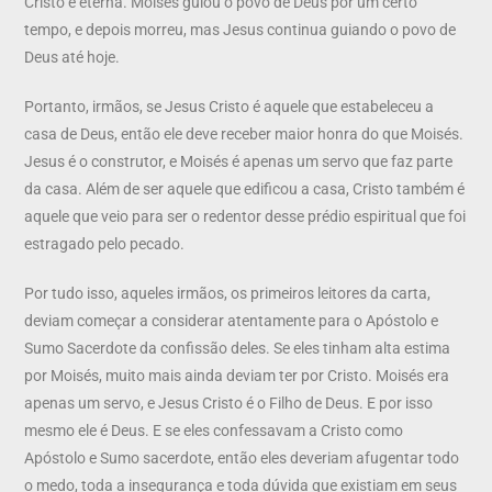
Cristo é eterna. Moisés guiou o povo de Deus por um certo
tempo, e depois morreu, mas Jesus continua guiando o povo de
Deus até hoje.
Portanto, irmãos, se Jesus Cristo é aquele que estabeleceu a
casa de Deus, então ele deve receber maior honra do que Moisés.
Jesus é o construtor, e Moisés é apenas um servo que faz parte
da casa. Além de ser aquele que edificou a casa, Cristo também é
aquele que veio para ser o redentor desse prédio espiritual que foi
estragado pelo pecado.
Por tudo isso, aqueles irmãos, os primeiros leitores da carta,
deviam começar a considerar atentamente para o Apóstolo e
Sumo Sacerdote da confissão deles. Se eles tinham alta estima
por Moisés, muito mais ainda deviam ter por Cristo. Moisés era
apenas um servo, e Jesus Cristo é o Filho de Deus. E por isso
mesmo ele é Deus. E se eles confessavam a Cristo como
Apóstolo e Sumo sacerdote, então eles deveriam afugentar todo
o medo, toda a insegurança e toda dúvida que existiam em seus