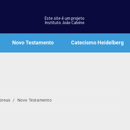
Este site é um projeto
Instituto João Calvino
Novo Testamento
Catecismo Heidelberg
breus
/
Novo Testamento