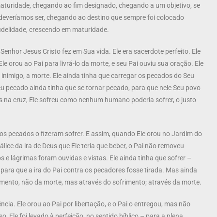
maturidade, chegando ao fim designado, chegando a um objetivo, se
deveríamos ser, chegando ao destino que sempre foi colocado
fidelidade, crescendo em maturidade.
nhor Jesus Cristo fez em Sua vida. Ele era sacerdote perfeito. Ele
le orou ao Pai para livrá-lo da morte, e seu Pai ouviu sua oração. Ele
e inimigo, a morte. Ele ainda tinha que carregar os pecados do Seu
eu pecado ainda tinha que se tornar pecado, para que nele Seu povo
as na cruz, Ele sofreu como nenhum humano poderia sofrer, o justo
jos pecados o fizeram sofrer. E assim, quando Ele orou no Jardim do
lice da ira de Deus que Ele teria que beber, o Pai não removeu
s e lágrimas foram ouvidas e vistas. Ele ainda tinha que sofrer –
o para que a ira do Pai contra os pecadores fosse tirada. Mas ainda
frimento, não da morte, mas através do sofrimento; através da morte.
cia. Ele orou ao Pai por libertação, e o Pai o entregou, mas não
o, Ele foi levado à perfeição, no sentido bíblico – para a plena