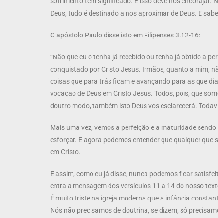
sofrimento tem significado. E isso deve nos encorajar. 
Deus, tudo é destinado a nos aproximar de Deus. E sabe
O apóstolo Paulo disse isto em Filipenses 3.12-16:
“Não que eu o tenha já recebido ou tenha já obtido a pe
conquistado por Cristo Jesus. Irmãos, quanto a mim, n
coisas que para trás ficam e avançando para as que dia
vocação de Deus em Cristo Jesus. Todos, pois, que somo
doutro modo, também isto Deus vos esclarecerá. Todav
Mais uma vez, vemos a perfeição e a maturidade sendo
esforçar. E agora podemos entender que qualquer que s
em Cristo.
E assim, como eu já disse, nunca podemos ficar satisfei
entra a mensagem dos versículos 11 a 14 do nosso te
É muito triste na igreja moderna que a infância constan
Nós não precisamos de doutrina, se dizem, só precisam