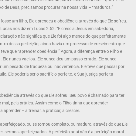
ovo de Deus, precisamos procurar na nossa vida – “maduros.”
fosse um filho, Ele aprendeu a obediência através do que Ele sofreu.
 Lucas nos diz em Lucas 2.52: “E crescia Jesus em sabedoria,
claração não significa que Ele foi algo menos do que perfeitamente
entro dessa perfeição, ainda havia um processo de crescimento que
teve que “aprender obediência.” Agora, a diferença entre o Filho e
. Ele nunca vacilou. Ele nunca deu um passo errado. Ele nunca
or um pecado de fraqueza ou inadvertência. Ele teve que passar por
, Ele poderia ser o sacrifício perfeito, e Sua justiça perfeita
 obediência através do que Ele sofreu. Seu povo é chamado para ter
 mal, pela prática. Assim como o Filho tinha que aprender
prender – a treinar, a praticar, a crescer.
 aperfeiçoado, ou se tornou completo, ou maduro, através do que Ele
sermos aperfeiçoados. A perfeição aqui não é a perfeição moral