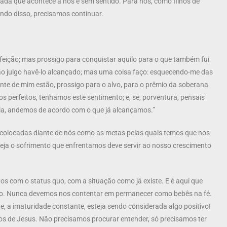
Nada que acontece a nós é sem sentido. Para nós, como filhos de
ndo disso, precisamos continuar.
rfeição; mas prossigo para conquistar aquilo para o que também fui
ão julgo havê-lo alcançado; mas uma coisa faço: esquecendo-me das
nte de mim estão, prossigo para o alvo, para o prêmio da soberana
s perfeitos, tenhamos este sentimento; e, se, porventura, pensais
ia, andemos de acordo com o que já alcançamos.”
 colocadas diante de nós como as metas pelas quais temos que nos
eja o sofrimento que enfrentamos deve servir ao nosso crescimento
tos com o status quo, com a situação como já existe. E é aqui que
xto. Nunca devemos nos contentar em permanecer como bebês na fé.
te, a imaturidade constante, esteja sendo considerada algo positivo!
os de Jesus. Não precisamos procurar entender, só precisamos ter