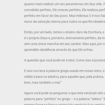
quanto mais realizar um ato pecaminoso em Sua vida. Pel
concebido perfeito, Ele cresceu perfeito, Ele realizou per
perfeito em favor do Seu povo. Mas Hebreus 5.9 nos fala
Autor da salvação eterna para todos os que lhe obedec
Então, por um lado, temos o ensino claro da Escritura, e 
é o próprio Deus e, portanto, eternamente perfeito, da
sem uma única mancha em seu caráter. Mas aqui, por outr
aprendido obediência através do que Ele sofreu.
A questão que você pode ter é esta: Como isso é possíve
E isso nos leva à palavra grega usada em nosso texto, e 
sólido é para os adultos, para aqueles que, pela prátic
bem, mas também o mal.”
Agora você pode se perguntar o que este versículo tem a
palavra para “perfeito” no grego – é a palavra “teleios
mesma frase na língua original do versículo 9 ao versíc