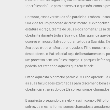
“aperfeiçoado” – e para descrever o que nós, como o p
Portanto, esses versículos são paralelos. Embora Jesus 
Sua vida foi um processo de crescimento. O evangelista
estatura e graça, diante de Deus e dos homens.” Essa de
obediente durante toda a Sua vida. Mas significa que d
ocorreu em nosso Salvador durante toda a Sua vida. Ele 
Seu povo é que em Seu aprendizado, o Filho nunca errou
desobedeceu o Pai celestial, seja deliberadamente ou p
um processo sem um único tropeço. E porque Ele fez aquilo
poderia ser creditado àqueles que têm fé nele.
Então aqui está o primeiro paralelo. O Filho aprendeu a
as suas faculdades exercitadas para discerner o bem e o
obediência através do que Ele sofreu, somos chamados a a
E aqui está o segundo paralelo – assim como o Filho foi
sofreu, da mesma forma somos chamados a amadurecer, 