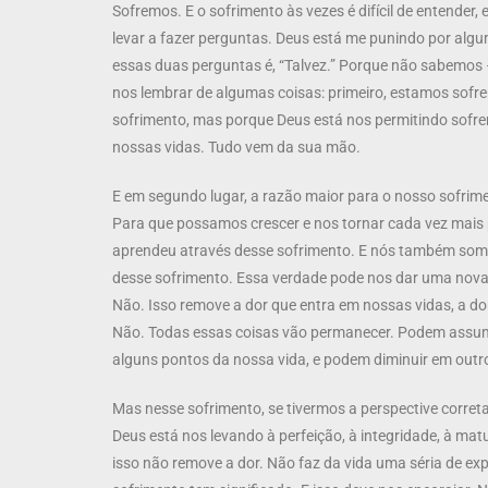
Sofremos. E o sofrimento às vezes é difícil de entender,
levar a fazer perguntas. Deus está me punindo por alg
essas duas perguntas é, “Talvez.” Porque não sabemos 
nos lembrar de algumas coisas: primeiro, estamos sofr
sofrimento, mas porque Deus está nos permitindo sofre
nossas vidas. Tudo vem da sua mão.
E em segundo lugar, a razão maior para o nosso sofrim
Para que possamos crescer e nos tornar cada vez mais p
aprendeu através desse sofrimento. E nós também so
desse sofrimento. Essa verdade pode nos dar uma nova 
Não. Isso remove a dor que entra em nossas vidas, a dor 
Não. Todas essas coisas vão permanecer. Podem assumi
alguns pontos da nossa vida, e podem diminuir em outr
Mas nesse sofrimento, se tivermos a perspective corret
Deus está nos levando à perfeição, à integridade, à mat
isso não remove a dor. Não faz da vida uma séria de expe