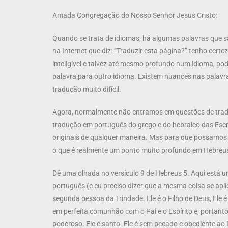
Amada Congregação do Nosso Senhor Jesus Cristo:
Quando se trata de idiomas, há algumas palavras que são
na Internet que diz: “Traduzir esta página?” tenho certe
inteligível e talvez até mesmo profundo num idioma, po
palavra para outro idioma. Existem nuances nas palavra
tradução muito difícil.
Agora, normalmente não entramos em questões de trad
tradução em português do grego e do hebraico das Escri
originais de qualquer maneira. Mas para que possamos e
o que é realmente um ponto muito profundo em Hebreu
Dê uma olhada no versículo 9 de Hebreus 5. Aqui está u
português (e eu preciso dizer que a mesma coisa se aplic
segunda pessoa da Trindade. Ele é o Filho de Deus, Ele é 
em perfeita comunhão com o Pai e o Espírito e, portanto,
poderoso. Ele é santo. Ele é sem pecado e obediente a