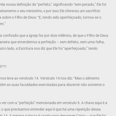
a nossa definição de “perfeito,” significando “sem pecado,” Ele foi
feitamente o seu ministério, e por isso Ele ofereceu um sacrifício
 sobre o Filho de Deus: “E, tendo sido aperfeiçoado, tornou-se o
em.”
a confissão que a igreja fez por dois milênios, de que o Filho de Deus
 maneira que entendemos a perfeição – sem defeito, sem uma falha,
o lado, a Escritura nos diz que Ele foi “aperfeiçoado,” tendo
l???
nos leva ao versículo 14. Versículo 14 nos diz: “Mas o alimento
a, têm as suas faculdades exercitadas para discernir não somente o
 ver com a “perfeição” mencionada em versículo 9. A chave aqui é a
.” E o que precisamos entender aqui é que há uma repetição dessa
ulo 14. A mesma palavra é usada para descrever Cristo – que Ele foi