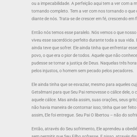
ou a impecabilidade. A perfeição aqui tem a ver com a 
tornando completo. Tem a ver com nos tornando o que 
diante de nós. Trata-se de crescer em fé, crescendo em 
Então nós temos esse paralelo. Nós vemos o que nosso Se
viveu esse sacerdócio perfeito durante toda a sua vida. E
ainda teve que sofrer. Ele ainda tinha que enfrentar ess
povo, o que era o pior de todos. Aquele que não conhec
pudesse se tornar a justiça de Deus. Naquelas três hor
pelos injustos, o homem sem pecado pelos pecadores.
Ele ainda tinha que se esvaziar, mesmo para aqueles cu
Getsêmani para que Seu Pai removesse o cálice dele, o cá
aquele cálice. Mas ainda assim, suas orações, seus grito
não havia maneira de contornar isso; tinha que ser feit
assim, Ele foi entregue. Seu Pai O libertou – não do so
Então, através do Seu sofrimento, Ele aprendeu a obediên
sem permitir que Seu Filho sofresse. E nisso, através diss