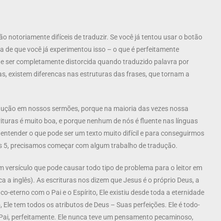
 notoriamente difíceis de traduzir. Se você já tentou usar o botão
za de que você já experimentou isso – o que é perfeitamente
de ser completamente distorcida quando traduzido palavra por
s, existem diferencas nas estruturas das frases, que tornam a
ução em nossos sermões, porque na maioria das vezes nossa
turas é muito boa, e porque nenhum de nós é fluente nas línguas
ntender o que pode ser um texto muito difícil e para conseguirmos
s 5, precisamos começar com algum trabalho de tradução.
m versículo que pode causar todo tipo de problema para o leitor em
a a inglês). As escrituras nos dizem que Jesus é o próprio Deus, a
co-eterno com o Pai e o Espírito, Ele existiu desde toda a eternidade
 Ele tem todos os atributos de Deus – Suas perfeições. Ele é todo-
o Pai, perfeitamente. Ele nunca teve um pensamento pecaminoso,