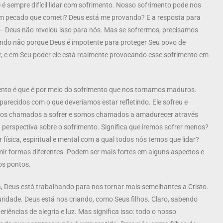
 e é sempre difícil lidar com sofrimento. Nosso sofrimento pode nos
um pecado que cometi? Deus está me provando? E a resposta para
– Deus não revelou isso para nós. Mas se sofrermos, precisamos
endo não porque Deus é impotente para proteger Seu povo de
r, e em Seu poder ele está realmente provocando esse sofrimento em
ento é que é por meio do sofrimento que nos tornamos maduros.
arecidos com o que deveríamos estar refletindo. Ele sofreu e
mos chamados a sofrer e somos chamados a amadurecer através
perspectiva sobre o sofrimento. Significa que iremos sofrer menos?
física, espiritual e mental com a qual todos nós temos que lidar?
r formas diferentes. Podem ser mais fortes em alguns aspectos e
os pontos.
a, Deus está trabalhando para nos tornar mais semelhantes a Cristo.
uridade. Deus está nos criando, como Seus filhos. Claro, sabendo
riências de alegria e luz. Mas significa isso: todo o nosso