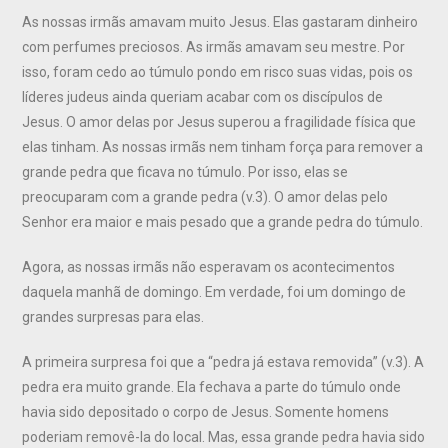
As nossas irmãs amavam muito Jesus. Elas gastaram dinheiro
com perfumes preciosos. As irmãs amavam seu mestre. Por
isso, foram cedo ao túmulo pondo em risco suas vidas, pois os
líderes judeus ainda queriam acabar com os discípulos de
Jesus. O amor delas por Jesus superou a fragilidade física que
elas tinham. As nossas irmãs nem tinham força para remover a
grande pedra que ficava no túmulo. Por isso, elas se
preocuparam com a grande pedra (v.3). O amor delas pelo
Senhor era maior e mais pesado que a grande pedra do túmulo.
Agora, as nossas irmãs não esperavam os acontecimentos
daquela manhã de domingo. Em verdade, foi um domingo de
grandes surpresas para elas.
A primeira surpresa foi que a “pedra já estava removida” (v.3). A
pedra era muito grande. Ela fechava a parte do túmulo onde
havia sido depositado o corpo de Jesus. Somente homens
poderiam removê-la do local. Mas, essa grande pedra havia sido