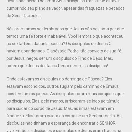
Jesus não deixou de amar Seus discípulos fracos. Ele estava
cumprindo seu plano salvador, apesar das fraquezas e pecados
de Seus discípulos.
Nós precisamos ser lembrados que Jesus não nos ama por que
temos uma fé forte e inabalável. Você lembra o que aconteceu
na sexta-feira daquela páscoa? Os discípulos de Jesus O
haviam abandonado. O apóstolo Pedro, tão convicto de sua fé
por Jesus, negou ser um discípulos do Filho de Deus. Mas,
notem que Jesus destacou Pedro dentre os discípulos!
Onde estavam os discípulos no domingo de Páscoa? Eles
estavam escondidos, outros fugiam pelo caminho de Emaús,
pois temiam os judeus. As discípulas foram mais corajosas que
os discípulos. Elas, pelo menos, arriscaram-se indo ao túmulo
para cuidar do corpo de Jesus. Mas, as irmãs estavam em
fraqueza. Elas foram cuidar do corpo de um Senhor morto. As
discípulas não tinham a esperança de encontrar o SENHOR,
vivo. Então, os discípulos e discípulas de Jesus eram fracos na