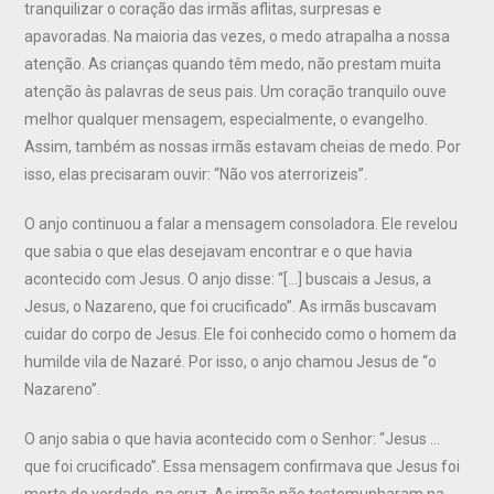
tranquilizar o coração das irmãs aflitas, surpresas e
apavoradas. Na maioria das vezes, o medo atrapalha a nossa
atenção. As crianças quando têm medo, não prestam muita
atenção às palavras de seus pais. Um coração tranquilo ouve
melhor qualquer mensagem, especialmente, o evangelho.
Assim, também as nossas irmãs estavam cheias de medo. Por
isso, elas precisaram ouvir: “Não vos aterrorizeis”.
O anjo continuou a falar a mensagem consoladora. Ele revelou
que sabia o que elas desejavam encontrar e o que havia
acontecido com Jesus. O anjo disse: “[…] buscais a Jesus, a
Jesus, o Nazareno, que foi crucificado”. As irmãs buscavam
cuidar do corpo de Jesus. Ele foi conhecido como o homem da
humilde vila de Nazaré. Por isso, o anjo chamou Jesus de “o
Nazareno”.
O anjo sabia o que havia acontecido com o Senhor: “Jesus …
que foi crucificado”. Essa mensagem confirmava que Jesus foi
morto de verdade, na cruz. As irmãs não testemunharam na