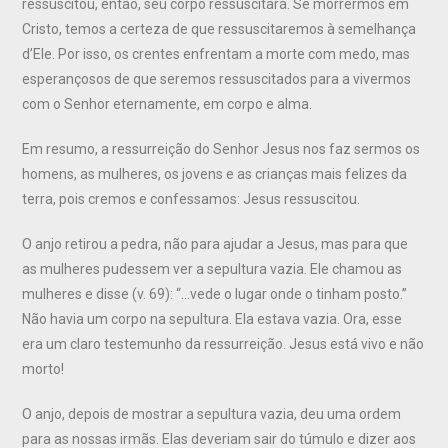
ressuscitou, então, seu corpo ressuscitará. Se morrermos em
Cristo, temos a certeza de que ressuscitaremos à semelhança
d’Ele. Por isso, os crentes enfrentam a morte com medo, mas
esperançosos de que seremos ressuscitados para a vivermos
com o Senhor eternamente, em corpo e alma.
Em resumo, a ressurreição do Senhor Jesus nos faz sermos os
homens, as mulheres, os jovens e as crianças mais felizes da
terra, pois cremos e confessamos: Jesus ressuscitou.
O anjo retirou a pedra, não para ajudar a Jesus, mas para que
as mulheres pudessem ver a sepultura vazia. Ele chamou as
mulheres e disse (v. 69): “…vede o lugar onde o tinham posto.”
Não havia um corpo na sepultura. Ela estava vazia. Ora, esse
era um claro testemunho da ressurreição. Jesus está vivo e não
morto!
O anjo, depois de mostrar a sepultura vazia, deu uma ordem
para as nossas irmãs. Elas deveriam sair do túmulo e dizer aos