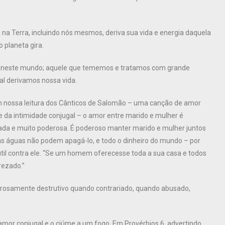
na Terra, incluindo nós mesmos, deriva sua vida e energia daquela
o planeta gira.
a neste mundo; aquele que tememos e tratamos com grande
al derivamos nossa vida.
em nossa leitura dos Cânticos de Salomão – uma canção de amor
e da intimidade conjugal – o amor entre marido e mulher é
ada e muito poderosa. É poderoso manter marido e mulher juntos
 águas não podem apagá-lo, e todo o dinheiro do mundo – por
nútil contra ele. “Se um homem oferecesse toda a sua casa e todos
rezado.”
rosamente destrutivo quando contrariado, quando abusado,
amor conjugal e o ciúme a um fogo. Em Provérbios 6, advertindo