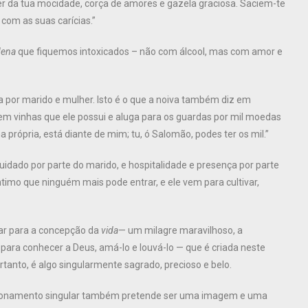
er da tua mocidade, corça de amores e gazela graciosa. Saciem-te
com as suas carícias.”
dena
que fiquemos intoxicados – não com álcool, mas com amor e
a por marido e mulher. Isto é o que a noiva também diz em
tem vinhas que ele possui e aluga para os guardas por mil moedas
 própria, está diante de mim; tu, ó Salomão, podes ter os mil.”
idado por parte do marido, e hospitalidade e presença por parte
íntimo que ninguém mais pode entrar, e ele vem para cultivar,
gar para a concepção da
vida
— um milagre maravilhoso, a
para conhecer a Deus, amá-lo e louvá-lo — que é criada neste
rtanto, é algo singularmente sagrado, precioso e belo.
elacionamento singular também pretende ser uma imagem e uma