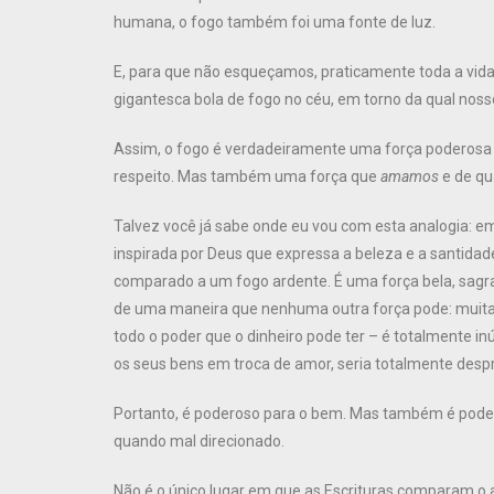
humana, o fogo também foi uma fonte de luz.
E, para que não esqueçamos, praticamente toda a vida 
gigantesca bola de fogo no céu, em torno da qual noss
Assim, o fogo é verdadeiramente uma força poderos
respeito. Mas também uma força que
amamos
e de qu
Talvez você já sabe onde eu vou com esta analogia: 
inspirada por Deus que expressa a beleza e a santidad
comparado a um fogo ardente. É uma força bela, sagr
de uma maneira que nenhuma outra força pode: muitas
todo o poder que o dinheiro pode ter – é totalmente i
os seus bens em troca de amor, seria totalmente desp
Portanto, é poderoso para o bem. Mas também é pode
quando mal direcionado.
Não é o único lugar em que as Escrituras comparam o 