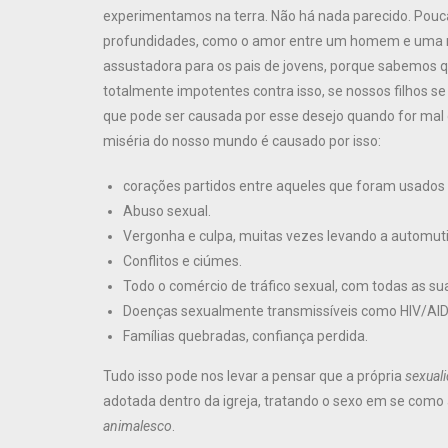
experimentamos na terra. Não há nada parecido. Poucas 
profundidades, como o amor entre um homem e uma mul
assustadora para os pais de jovens, porque sabemos q
totalmente impotentes contra isso, se nossos filhos s
que pode ser causada por esse desejo quando for mal
miséria do nosso mundo é causado por isso:
corações partidos entre aqueles que foram usados
Abuso sexual.
Vergonha e culpa, muitas vezes levando a automutil
Conflitos e ciúmes.
Todo o comércio de tráfico sexual, com todas as su
Doenças sexualmente transmissíveis como HIV/AID
Famílias quebradas, confiança perdida.
Tudo isso pode nos levar a pensar que a própria
sexual
adotada dentro da igreja, tratando o sexo em se como a
animalesco
.