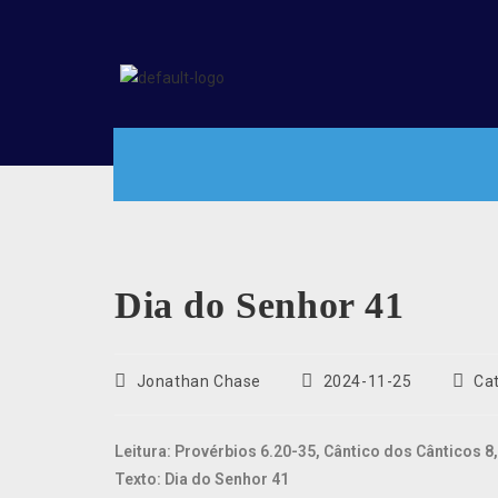
Dia do Senhor 41
Jonathan Chase
2024-11-25
Ca
Leitura: Provérbios 6.20-35, Cântico dos Cânticos 8,
Texto: Dia do Senhor 41