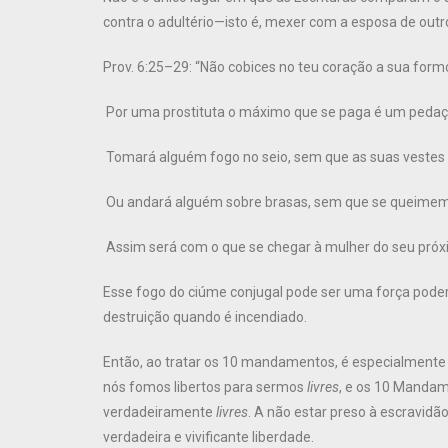
contra o adultério—isto é, mexer com a esposa de ou
Prov. 6:25–29: “Não cobices no teu coração a sua form
Por uma prostituta o máximo que se paga é um pedaço 
Tomará alguém fogo no seio, sem que as suas vestes
Ou andará alguém sobre brasas, sem que se queimem
Assim será com o que se chegar à mulher do seu próxim
Esse fogo do ciúme conjugal pode ser uma força pode
destruição quando é incendiado.
Então, ao tratar os 10 mandamentos, é especialmente
nós fomos libertos para sermos
livres
, e os 10 Mandam
verdadeiramente
livres
. A não estar preso à escravid
verdadeira e vivificante liberdade.