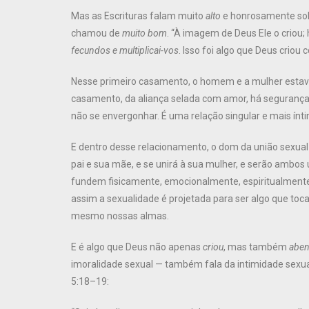
Mas as Escrituras falam muito
alto
e honrosamente sobr
chamou de
muito bom
. “À imagem de Deus Ele o criou
fecundos e multiplicai-vos
. Isso foi algo que Deus criou
Nesse primeiro casamento, o homem e a mulher est
casamento, da aliança selada com amor, há segurança p
não se envergonhar. É uma relação singular e mais ínt
E dentro desse relacionamento, o dom da união sexual 
pai e sua mãe, e se unirá à sua mulher, e serão ambo
fundem fisicamente, emocionalmente, espiritualmente
assim a sexualidade é projetada para ser algo que toc
mesmo nossas almas.
E é algo que Deus não apenas
criou
, mas também
abe
imoralidade sexual — também fala da intimidade sexua
5:18–19: