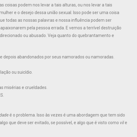
coisas podem nos levar a tais alturas, ou nos levar a tais
her e o desejo dessa união sexual. Isso pode ser uma coisa
ue todas as nossas palavras e nossa influência podem ser
e apaixonarem pela pessoa errada. E vemos a terrível destruição
 direcionado ou abusado. Veja quanto do quebrantamento e
 ​​e depois abandonados por seus namorados ou namoradas.
ação ou suicídio.
as misérias e crueldades.
S.
idade
é o problema. Isso às vezes é uma abordagem que tem sido
lgo que deve ser evitado, se possível, e algo que é visto como
vil
e