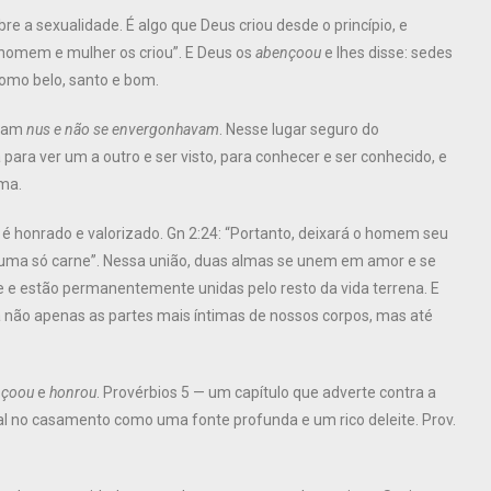
e a sexualidade. É algo que Deus criou desde o princípio, e
; homem e mulher os criou”. E Deus os
abençoou
e lhes disse: sedes
 como belo, santo e bom.
avam
nus e não se envergonhavam
. Nesse lugar seguro do
ara ver um a outro e ser visto, para conhecer e ser conhecido, e
ima.
é honrado e valorizado. Gn 2:24: “Portanto, deixará o homem seu
s uma só carne”. Nessa união, duas almas se unem em amor e se
 e estão permanentemente unidas pelo resto da vida terrena. E
a não apenas as partes mais íntimas de nossos corpos, mas até
nçoou
e
honrou
. Provérbios 5 — um capítulo que adverte contra a
l no casamento como uma fonte profunda e um rico deleite. Prov.