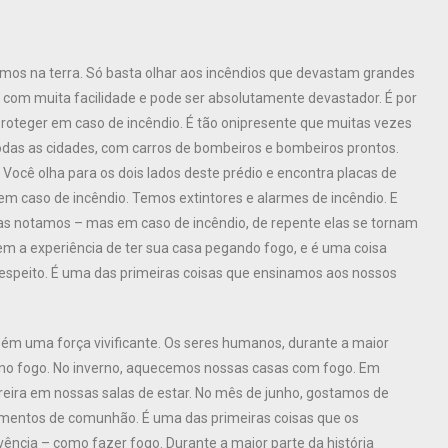
os na terra. Só basta olhar aos incêndios que devastam grandes
 com muita facilidade e pode ser absolutamente devastador. É por
proteger em caso de incêndio. É tão onipresente que muitas vezes
as as cidades, com carros de bombeiros e bombeiros prontos.
 Você olha para os dois lados deste prédio e encontra placas de
em caso de incêndio. Temos extintores e alarmes de incêndio. E
s notamos – mas em caso de incêndio, de repente elas se tornam
em a experiência de ter sua casa pegando fogo, e é uma coisa
espeito. É uma das primeiras coisas que ensinamos aos nossos
ém uma força vivificante. Os seres humanos, durante a maior
 no fogo. No inverno, aquecemos nossas casas com fogo. Em
areira em nossas salas de estar. No mês de junho, gostamos de
momentos de comunhão. É uma das primeiras coisas que os
ncia – como fazer fogo. Durante a maior parte da história