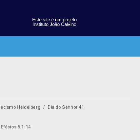
Este site é um projeto
Instituto João Calvino
tecismo Heidelberg
/
Dia do Senhor 41
 Efésios 5.1-14