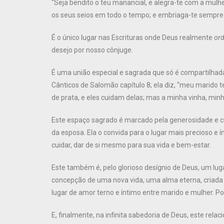
“Seja bendito o teu manancial, e alegra-te com a mulh
os seus seios em todo o tempo; e embriaga-te sempre 
É o único lugar nas Escrituras onde Deus realmente
or
desejo por nosso cônjuge.
É uma união especial e sagrada que só é compartilhad
Cânticos de Salomão capítulo 8; ela diz, “meu marido 
de prata, e eles cuidam delas; mas a minha vinha, minha
Este espaço sagrado é marcado pela generosidade e cu
da esposa. Ela o convida para o lugar mais precioso e 
cuidar, dar de si mesmo para sua vida e bem-estar.
Este também é, pelo glorioso desígnio de Deus, um lu
concepção de uma nova vida, uma alma eterna, criada 
lugar de amor terno e íntimo entre marido e mulher. Po
E, finalmente, na infinita sabedoria de Deus, este r