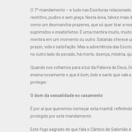
O 7º mandamento – e tudo nas Escrituras relacionado a
restritivo, pudico e
sem graça
. Nesta área, talvez mais
como um desmancha-prazeres, que só quer tirar a no
suprimidos e insatisfeitos. É uma mentira muito, muit
mentira em um momento ou outro. Satanás oferece um
prazer, vida e satisfação. Mas a advertência das Escrit
no outro lado do pecado, há morte, doença, miséria, q
Quando nos voltamos para a luz da Palavra de Deus, 
ensina novamente o que é
bom
,
belo
e
santo
que
vale a
proteger.
O dom da sexualidade no casamento
É por aí que queremos começar esta manhã: refletind
protegido por este mandamento.
Este fogo sagrado de que fala o Cântico de Salomão 