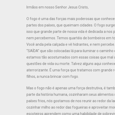
Irmãos em nosso Senhor Jesus Cristo,
O fogo é uma das forças mais poderosas que conhecem
partes dos países, que queimam cidades. O fogo surge
isso que grande parte de nossa vida é dedicada a nos 
nem percebemos. Temos quartéis de bombeiros em tod
Você anda pela calçada e vê hidrantes, e nem percebe.
“SAÍDA” que são colocadas lá para iluminar o caminho 
estamos tão acostumados com essas coisas que mal a
questões de vida ou morte. Talvez alguns aqui conhec
aterrorizante. É uma força que tratamos com grande r
filhos, a nunca brincar com fogo.
Mas o fogo não é apenas uma força destrutiva, é tamb
parte da história humana, cozinharam seus alimentos
países frios, nós gostamos de nos reunir ao redor da l
cozinhar milho ao redor das fogueiras e aproveitar 
escoteiros aprendem como uma habilidade de sobrevivê