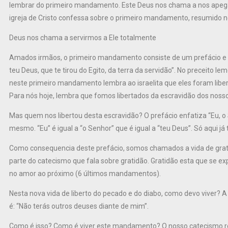
lembrar do primeiro mandamento. Este Deus nos chama a nos apegar
igreja de Cristo confessa sobre o primeiro mandamento, resumido 
Deus nos chama a servirmos a Ele totalmente
Amados irmãos, o primeiro mandamento consiste de um prefácio e um
teu Deus, que te tirou do Egito, da terra da servidão”. No preceito l
neste primeiro mandamento lembra ao israelita que eles foram liber
Para nós hoje, lembra que fomos libertados da escravidão dos noss
Mas quem nos libertou desta escravidão? O prefácio enfatiza “Eu, o
mesmo. “Eu” é igual a “o Senhor” que é igual a “teu Deus”. Só aqui j
Como consequencia deste prefácio, somos chamados a vida de gratidã
parte do catecismo que fala sobre gratidão. Gratidão esta que se 
no amor ao próximo (6 últimos mandamentos).
Nesta nova vida de liberto do pecado e do diabo, como devo viver? 
é: “Não terás outros deuses diante de mim”.
Como é isso? Como é viver este mandamento? O nosso catecismo res