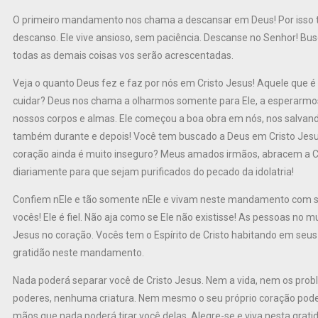
O primeiro mandamento nos chama a descansar em Deus! Por isso 
descanso. Ele vive ansioso, sem paciência. Descanse no Senhor! Busc
todas as demais coisas vos serão acrescentadas.
Veja o quanto Deus fez e faz por nós em Cristo Jesus! Aquele que 
cuidar? Deus nos chama a olharmos somente para Ele, a esperarmo
nossos corpos e almas. Ele começou a boa obra em nós, nos salvando
também durante e depois! Você tem buscado a Deus em Cristo Jesu
coração ainda é muito inseguro? Meus amados irmãos, abracem a Cri
diariamente para que sejam purificados do pecado da idolatria!
Confiem nEle e tão somente nEle e vivam neste mandamento com sin
vocês! Ele é fiel. Não aja como se Ele não existisse! As pessoas n
Jesus no coração. Vocês tem o Espírito de Cristo habitando em seu
gratidão neste mandamento.
Nada poderá separar você de Cristo Jesus. Nem a vida, nem os prob
poderes, nenhuma criatura. Nem mesmo o seu próprio coração poder
mãos que nada poderá tirar você delas. Alegre-se e viva nesta grati