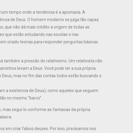
 num tempo onde a tendencia é a apostasia. A
stência de Deus. O homem moderno se julga tão capaz
o, que não dá mais crédito a origem de todas as
les que estão estudando nas escolas e nas
em criado teorias para responder perguntas básicas
á também a pressão do relativismo. Um relativista não
caminhos levam a Deus. Você pode ter a sua própria
e Deus, mas no fim das contas todos estão buscando o
egam a existencia de Deus), como aqueles que seguem
stão no mesmo “barco”.
e, mas segui-lo conforme as fantasias da própria
alavra.
os em criar falsos deuses. Por isso, precisamos nos