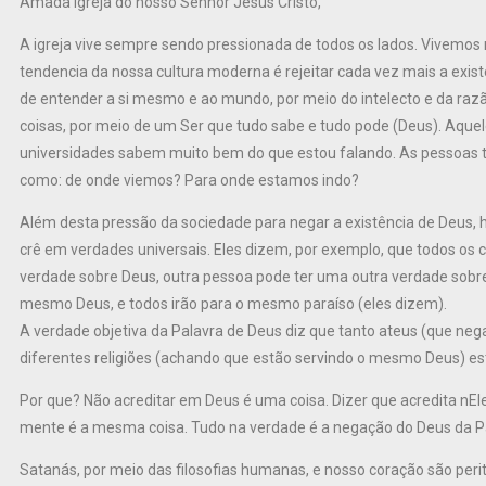
Amada igreja do nosso Senhor Jesus Cristo,
A igreja vive sempre sendo pressionada de todos os lados. Vivemos
tendencia da nossa cultura moderna é rejeitar cada vez mais a exi
de entender a si mesmo e ao mundo, por meio do intelecto e da razã
coisas, por meio de um Ser que tudo sabe e tudo pode (Deus). Aque
universidades sabem muito bem do que estou falando. As pessoas t
como: de onde viemos? Para onde estamos indo?
Além desta pressão da sociedade para negar a existência de Deus, h
crê em verdades universais. Eles dizem, por exemplo, que todos os 
verdade sobre Deus, outra pessoa pode ter uma outra verdade sobr
mesmo Deus, e todos irão para o mesmo paraíso (eles dizem).
A verdade objetiva da Palavra de Deus diz que tanto ateus (que n
diferentes religiões (achando que estão servindo o mesmo Deus) e
Por que? Não acreditar em Deus é uma coisa. Dizer que acredita nEl
mente é a mesma coisa. Tudo na verdade é a negação do Deus da P
Satanás, por meio das filosofias humanas, e nosso coração são perit