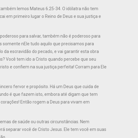
também lemos Mateus 6.25-34. O idólatra não tem
ai em primeiro lugar o Reino de Deus e sua justiça e
é poderoso para salvar, também não é poderoso para
s somente nEle tudo aquilo que precisamos para
 da escravidão do pecado, e vai garantir esta obra
s? Você tem ido a Cristo quando percebe que seu
sto e confiem na sua justiça perfeita! Corram para Ele
cero fervor e propósito. Há um Deus que cuida de
o mundo é que fazem isto, embora até digam que tem
s corações! Então rogem a Deus para vivam em
lemas de saúde ou outras circunstâncias. Nem
á separar você de Cristo Jesus. Ele tem você em suas
dão.