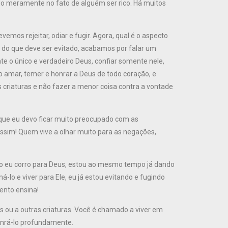
 meramente no fato de alguém ser rico. Há muitos
mos rejeitar, odiar e fugir. Agora, qual é o aspecto
do que deve ser evitado, acabamos por falar um
 o único e verdadeiro Deus, confiar somente nele,
 amar, temer e honrar a Deus de todo coração, e
 criaturas e não fazer a menor coisa contra a vontade
ue eu devo ficar muito preocupado com as
assim! Quem vive a olhar muito para as negações,
do eu corro para Deus, estou ao mesmo tempo já dando
-lo e viver para Ele, eu já estou evitando e fugindo
ento ensina!
tos ou a outras criaturas. Você é chamado a viver em
onrá-lo profundamente.