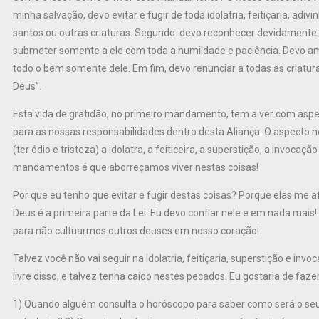
minha salvação, devo evitar e fugir de toda idolatria, feitiçaria, a
santos ou outras criaturas. Segundo: devo reconhecer devidamente 
submeter somente a ele com toda a humildade e paciência. Devo ama
todo o bem somente dele. Em fim, devo renunciar a todas as criatur
Deus”.
Esta vida de gratidão, no primeiro mandamento, tem a ver com aspe
para as nossas responsabilidades dentro desta Aliança. O aspecto neg
(ter ódio e tristeza) a idolatra, a feiticeira, a superstição, a invoca
mandamentos é que aborreçamos viver nestas coisas!
Por que eu tenho que evitar e fugir destas coisas? Porque elas m
Deus é a primeira parte da Lei. Eu devo confiar nele e em nada ma
para não cultuarmos outros deuses em nosso coração!
Talvez você não vai seguir na idolatria, feitiçaria, superstição e inv
livre disso, e talvez tenha caído nestes pecados. Eu gostaria de fa
1) Quando alguém consulta o horóscopo para saber como será o seu