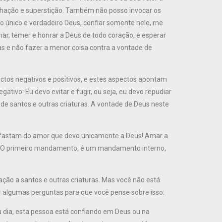
divinhação e superstição. Também não posso invocar os
o único e verdadeiro Deus, confiar somente nele, me
r, temer e honrar a Deus de todo coração, e esperar
as e não fazer a menor coisa contra a vontade de
ctos negativos e positivos, e estes aspectos apontam
ativo: Eu devo evitar e fugir, ou seja, eu devo repudiar
ção de santos e outras criaturas. A vontade de Deus neste
e afastam do amor que devo unicamente a Deus! Amar a
is! O primeiro mandamento, é um mandamento interno,
ocação a santos e outras criaturas. Mas você não está
zer algumas perguntas para que você pense sobre isso:
 dia, esta pessoa está confiando em Deus ou na