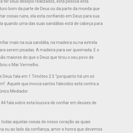
 ter seus desejos realizados, esta pessoa está
uturo bom da parte de Deus ou da parte da moeda que
tar coisas ruins, ela esta confiando em Deus para sua
a quando uma das suas sandálias está de cabeça para
fiar mais na sua sandália, na madeira ou na estrela
para serem pisadas. A madeira para ser queimada. E o
são maiores do que o Deus que tirou o seu povo da
briu o Mar Vermelho.
 de Deus fala em 1 Timóteo 2.5 “porquanto há um só
”. Aquele que invoca santos falecidos está contra a
único Mediador.
s 44 fala sobre esta loucura de confiar em deuses de
todas aquelas coisas do nosso coração as quais
ima ou ao lado da confiança, amor e honra que devemos