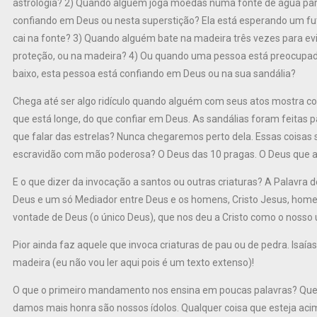
astrologia? 2) Quando alguém joga moedas numa fonte de água para
confiando em Deus ou nesta superstição? Ela está esperando um f
cai na fonte? 3) Quando alguém bate na madeira três vezes para evi
proteção, ou na madeira? 4) Ou quando uma pessoa está preocupad
baixo, esta pessoa está confiando em Deus ou na sua sandália?
Chega até ser algo ridículo quando alguém com seus atos mostra con
que está longe, do que confiar em Deus. As sandálias foram feitas 
que falar das estrelas? Nunca chegaremos perto dela. Essas coisas 
escravidão com mão poderosa? O Deus das 10 pragas. O Deus que a
E o que dizer da invocação a santos ou outras criaturas? A Palavra
Deus e um só Mediador entre Deus e os homens, Cristo Jesus, homem
vontade de Deus (o único Deus), que nos deu a Cristo como o nosso 
Pior ainda faz aquele que invoca criaturas de pau ou de pedra. Isaía
madeira (eu não vou ler aqui pois é um texto extenso)!
O que o primeiro mandamento nos ensina em poucas palavras? Que 
damos mais honra são nossos ídolos. Qualquer coisa que esteja ac