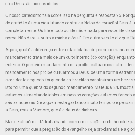
só a Deus são nossos ídolos.
O nosso catecismo fala sobre isso na pergunta e resposta 95. Por
de gratidão é uma vida lutando contra os ídolos do coração! Deus é 
completamente. Ou Ele é tudo ou Ele não é nada para você. Ele diss
nome! Não darei a outro a minha glória!”. Em outra versão diz que El
Agora, qual é a diferença entre esta idolatria do primeiro mandam
mandamento trata mais de um culto interno (do coração), enquant
externo. O primeiro mandamento nos proíbe cultuarmos outros deu
mandamento nos proíbe cultuarmos a Deus, de uma forma estranha 
claro deste segundo foi quando os Israelitas construíram um bezerr
Isto foi uma quebra do segundo mandamento. Mateus 6.24, mostra c
estamos alimentando ídolos em nossos corações estamos ferindo a g
são as riquezas. Se alguém está gastando muito tempo o e pensament
a Deus, mas a Mamóm, que é o deus do dinheiro.
Mas se alguém está trabalhando com um coração muito humilde para 
para permitir que a pregação do evangelho seja proclamada e a glór