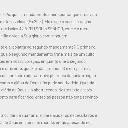
 que? Porque o mandamento quer apontar que uma vida
um Deus zeloso (Êx 20.5). Ele exige o nosso coração
e em Isaías 42.8: “EU SOU o SENHOR; este é o meu
e não divide a Sua glória com ninguém.
ento e a idolatria no segundo mandamento? O primeiro
o que o segundo mandamento trata mais de um culto
ses em nosso coração, enquanto que o segundo
e diferente, que Ele não ordenou. O exemplo mais
o de ouro para adorar a Iavé por meio daquela imagem.
omo a glória de Deus não pode ser dividida. Quando
lória de Deus e o aborrecendo. Neste texto o ídolo
o para ficar rico, então tal pessoa não está servindo
cuidar da sua família, para ajudar os necessitados e
ia de Deus encher este mundo, então apesar de rico,