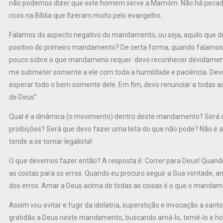
não podemos dizer que este homem serve a Mamóm. Não há pecado
ricos na Bíblia que fizeram muito pelo evangelho.
Falamos do aspecto negativo do mandamento, ou seja, aquilo que deve
positivo do primeiro mandamento? De certa forma, quando falamos 
pouco sobre o que mandameno requer: devo reconhecer devidamente
me submeter somente a ele com toda a humildade e paciência. Devo
esperar todo o bem somente dele. Em fim, devo renunciar a todas as
de Deus”.
Qual é a dinâmica (o movimento) dentro deste mandamento? Será q
proibições? Será que devo fazer uma lista do que não pode? Não é 
tende a se tornar legalista!
O que devemos fazer então? A resposta é: Correr para Deus! Quan
as costas para os erros. Quando eu procuro seguir a Sua vontade, amá
dos erros. Amar a Deus acima de todas as coisas é o que o mandam
Assim vou evitar e fugir da idolatria, superstição e invocação a san
gratidão a Deus neste mandamento, buscando amá-lo, temê-lo e h