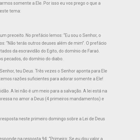
mos somente a Ele. Por isso eu vos prego o que a
neste tema:
 preceito. No prefácio lemos: “Eu sou o Senhor, o
emos: “Não terás outros deuses além de mim”. O prefácio
tados da escravidão do Egito, do domínio de Faraó.
os pecados, do domínio do diabo.
 Senhor, teu Deus. Três vezes o Senhor aponta para Ele
á temos razões suficientes para adorar somente a Ele!
o. A lei não é um meio para a salvação. A lei está na
expressa no amor a Deus (4 primeiros mandamentos) e
A resposta neste primeiro domingo sobre a Lei de Deus
ponde na resposta 94: “Primeiro: Se eu dou valor a