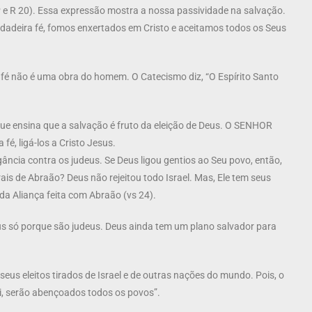
P e R 20). Essa expressão mostra a nossa passividade na salvação.
dadeira fé, fomos enxertados em Cristo e aceitamos todos os Seus
sa fé não é uma obra do homem. O Catecismo diz, “O Espírito Santo
que ensina que a salvação é fruto da eleição de Deus. O SENHOR
fé, ligá-los a Cristo Jesus.
ância contra os judeus. Se Deus ligou gentios ao Seu povo, então,
s de Abraão? Deus não rejeitou todo Israel. Mas, Ele tem seus
a da Aliança feita com Abraão (vs 24).
eus só porque são judeus. Deus ainda tem um plano salvador para
s eleitos tirados de Israel e de outras nações do mundo. Pois, o
ti, serão abençoados todos os povos”.