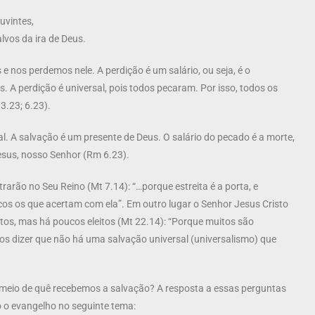
uvintes,
lvos da ira de Deus.
 nos perdemos nele. A perdição é um salário, ou seja, é o
A perdição é universal, pois todos pecaram. Por isso, todos os
3.23; 6.23).
l. A salvação é um presente de Deus. O salário do pecado é a morte,
esus, nosso Senhor (Rm 6.23).
arão no Seu Reino (Mt 7.14): “…porque estreita é a porta, e
cos os que acertam com ela”. Em outro lugar o Senhor Jesus Cristo
tos, mas há poucos eleitos (Mt 22.14): “Porque muitos são
s dizer que não há uma salvação universal (universalismo) que
 meio de quê recebemos a salvação? A resposta a essas perguntas
 o evangelho no seguinte tema: