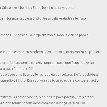
a Cristo e recebemos dEle os benefícios salvadores
em foi enxertado em Cristo Jesus pela verdadeira fé. Isso
anos. Ele ensinou à igreja em Roma sobre a eleição para a
o Israel e combateu a soberba dos irmãos gentios contra os judeus.
o para os judeus com desprezo, como um povo que Deus houvesse
da graça (Rm 11.16-21).
aulo usou uma ilustração retirada da agricultura. Ele falou de duas
va) que não dá fruto. Essas oliveiras são usadas para compara nação
utífera. A raiz da oliveira, o pai desse povo pactual, era Abraão.
 Abraão foram beneficiados com essa Aliança. O SENHOR