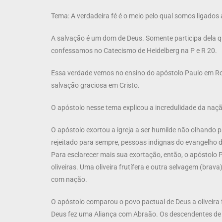
Tema: A verdadeira fé é o meio pelo qual somos ligados 
A salvação é um dom de Deus. Somente participa dela qu
confessamos no Catecismo de Heidelberg na P e R 20.
Essa verdade vemos no ensino do apóstolo Paulo em Rom
salvação graciosa em Cristo.
O apóstolo nesse tema explicou a incredulidade da naçã
O apóstolo exortou a igreja a ser humilde não olhand
rejeitado para sempre, pessoas indignas do evangelho 
Para esclarecer mais sua exortação, então, o apóstolo P
oliveiras. Uma oliveira frutífera e outra selvagem (bra
com nação.
O apóstolo comparou o povo pactual de Deus a oliveira fr
Deus fez uma Aliança com Abraão. Os descendentes de