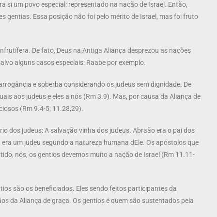
a si um povo especial: representado na nação de Israel. Então,
 gentias. Essa posição não foi pelo mérito de Israel, mas foi fruto
frutífera. De fato, Deus na Antiga Aliança desprezou as nações
salvo alguns casos especiais: Raabe por exemplo.
arrogância e soberba considerando os judeus sem dignidade. De
is aos judeus e eles a nós (Rm 3.9). Mas, por causa da Aliança de
iosos (Rm 9.4-5; 11.28,29).
rio dos judeus: A salvação vinha dos judeus. Abraão era o pai dos
es, era um judeu segundo a natureza humana dEle. Os apóstolos que
ido, nós, os gentios devemos muito a nação de Israel (Rm 11.11-
ios são os beneficiados. Eles sendo feitos participantes da
os da Aliança de graça. Os gentios é quem são sustentados pela