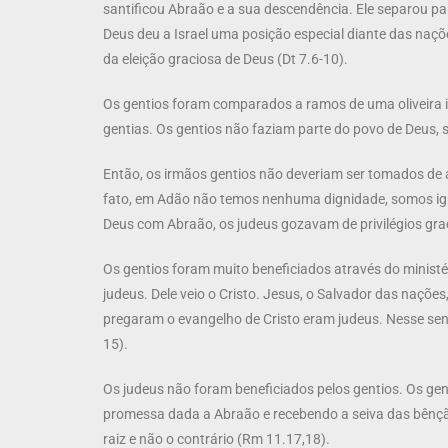
santificou Abraão e a sua descendência. Ele separou par
Deus deu a Israel uma posição especial diante das nações
da eleição graciosa de Deus (Dt 7.6-10).
Os gentios foram comparados a ramos de uma oliveira in
gentias. Os gentios não faziam parte do povo de Deus, 
Então, os irmãos gentios não deveriam ser tomados de 
fato, em Adão não temos nenhuma dignidade, somos igua
Deus com Abraão, os judeus gozavam de privilégios grac
Os gentios foram muito beneficiados através do ministé
judeus. Dele veio o Cristo. Jesus, o Salvador das naçõ
pregaram o evangelho de Cristo eram judeus. Nesse sent
15).
Os judeus não foram beneficiados pelos gentios. Os gent
promessa dada a Abraão e recebendo a seiva das bênçã
raiz e não o contrário (Rm 11.17,18).