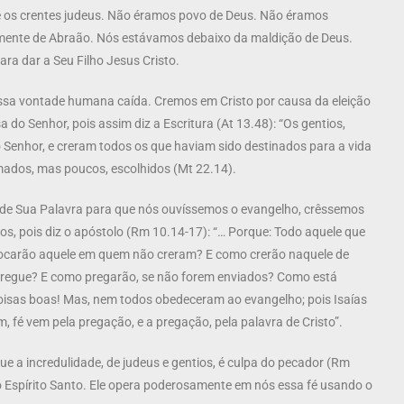
 os crentes judeus. Não éramos povo de Deus. Não éramos
emente de Abraão. Nós estávamos debaixo da maldição de Deus.
ara dar a Seu Filho Jesus Cristo.
ossa vontade humana caída. Cremos em Cristo por causa da eleição
a do Senhor, pois assim diz a Escritura (At 13.48): “Os gentios,
o Senhor, e creram todos os que haviam sido destinados para a vida
mados, mas poucos, escolhidos (Mt 22.14).
s de Sua Palavra para que nós ouvíssemos o evangelho, crêssemos
s, pois diz o apóstolo (Rm 10.14-17): “… Porque: Todo aquele que
vocarão aquele em quem não creram? E como crerão naquele de
regue? E como pregarão, se não forem enviados? Como está
oisas boas! Mas, nem todos obedeceram ao evangelho; pois Isaías
, fé vem pela pregação, e a pregação, pela palavra de Cristo”.
ue a incredulidade, de judeus e gentios, é culpa do pecador (Rm
o Espírito Santo. Ele opera poderosamente em nós essa fé usando o