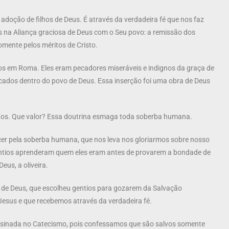
 adoção de filhos de Deus. É através da verdadeira fé que nos faz
s na Aliança graciosa de Deus com o Seu povo: a remissão dos
somente pelos méritos de Cristo.
s em Roma. Eles eram pecadores miseráveis e indignos da graça de
cados dentro do povo de Deus. Essa inserção foi uma obra de Deus
stãos. Que valor? Essa doutrina esmaga toda soberba humana.
er pela soberba humana, que nos leva nos gloriarmos sobre nosso
gentios aprenderam quem eles eram antes de provarem a bondade de
eus, a oliveira.
e de Deus, que escolheu gentios para gozarem da Salvação
Jesus e que recebemos através da verdadeira fé.
 ensinada no Catecismo, pois confessamos que são salvos somente