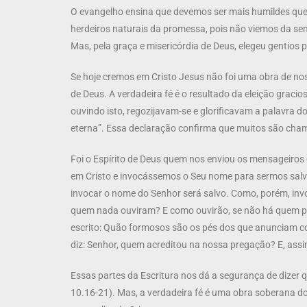
O evangelho ensina que devemos ser mais humildes que
herdeiros naturais da promessa, pois não viemos da s
Mas, pela graça e misericórdia de Deus, elegeu gentios p
Se hoje cremos em Cristo Jesus não foi uma obra de n
de Deus. A verdadeira fé é o resultado da eleição gracios
ouvindo isto, regozijavam-se e glorificavam a palavra d
eterna”. Essa declaração confirma que muitos são cha
Foi o Espírito de Deus quem nos enviou os mensageiro
em Cristo e invocássemos o Seu nome para sermos salvo
invocar o nome do Senhor será salvo. Como, porém, in
quem nada ouviram? E como ouvirão, se não há quem p
escrito: Quão formosos são os pés dos que anunciam c
diz: Senhor, quem acreditou na nossa pregação? E, assim
Essas partes da Escritura nos dá a segurança de dizer q
10.16-21). Mas, a verdadeira fé é uma obra soberana d