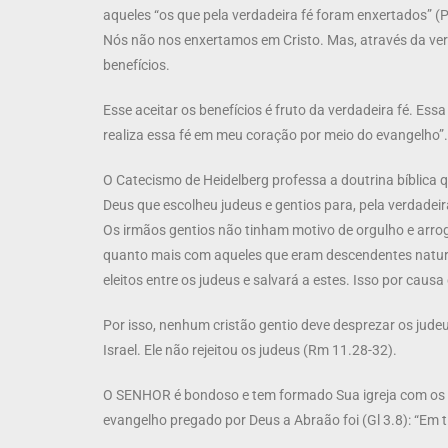
aqueles “os que pela verdadeira fé foram enxertados” (
Nós não nos enxertamos em Cristo. Mas, através da ver
benefícios.
Esse aceitar os benefícios é fruto da verdadeira fé. Es
realiza essa fé em meu coração por meio do evangelho”.
O Catecismo de Heidelberg professa a doutrina bíblica 
Deus que escolheu judeus e gentios para, pela verdadeira 
Os irmãos gentios não tinham motivo de orgulho e arrog
quanto mais com aqueles que eram descendentes naturai
eleitos entre os judeus e salvará a estes. Isso por caus
Por isso, nenhum cristão gentio deve desprezar os jud
Israel. Ele não rejeitou os judeus (Rm 11.28-32).
O SENHOR é bondoso e tem formado Sua igreja com os seu
evangelho pregado por Deus a Abraão foi (Gl 3.8): “Em 