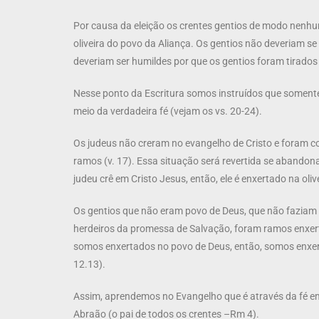
Por causa da eleição os crentes gentios de modo nenhu
oliveira do povo da Aliança. Os gentios não deveriam s
deveriam ser humildes por que os gentios foram tirado
Nesse ponto da Escritura somos instruídos que somente
meio da verdadeira fé (vejam os vs. 20-24).
Os judeus não creram no evangelho de Cristo e foram co
ramos (v. 17). Essa situação será revertida se abando
judeu crê em Cristo Jesus, então, ele é enxertado na oliv
Os gentios que não eram povo de Deus, que não faziam 
herdeiros da promessa de Salvação, foram ramos enxer
somos enxertados no povo de Deus, então, somos enxerta
12.13).
Assim, aprendemos no Evangelho que é através da fé em 
Abraão (o pai de todos os crentes –Rm 4).