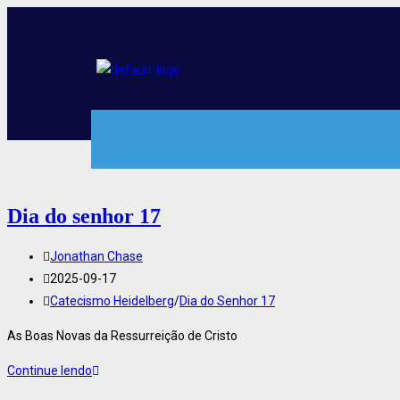
Dia do senhor 17
Jonathan Chase
2025-09-17
Catecismo Heidelberg
/
Dia do Senhor 17
As Boas Novas da Ressurreição de Cristo
Continue lendo