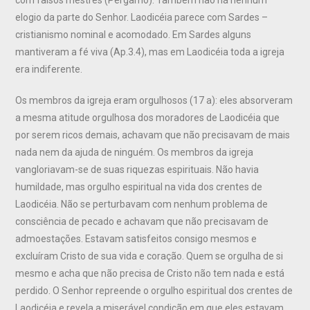
elogio da parte do Senhor. Laodicéia parece com Sardes –
cristianismo nominal e acomodado. Em Sardes alguns
mantiveram a fé viva (Ap.3.4), mas em Laodicéia toda a igreja
era indiferente.
Os membros da igreja eram orgulhosos (17 a): eles absorveram
a mesma atitude orgulhosa dos moradores de Laodicéia que
por serem ricos demais, achavam que não precisavam de mais
nada nem da ajuda de ninguém. Os membros da igreja
vangloriavam-se de suas riquezas espirituais. Não havia
humildade, mas orgulho espiritual na vida dos crentes de
Laodicéia. Não se perturbavam com nenhum problema de
consciência de pecado e achavam que não precisavam de
admoestações. Estavam satisfeitos consigo mesmos e
excluíram Cristo de sua vida e coração. Quem se orgulha de si
mesmo e acha que não precisa de Cristo não tem nada e está
perdido. O Senhor repreende o orgulho espiritual dos crentes de
Laodicéia e revela a miserável condição em que eles estavam