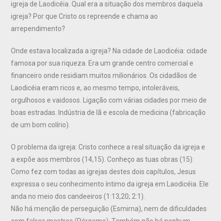
igreja de Laodicéia. Qual era a situação dos membros daquela
igreja? Por que Cristo os repreende e chama ao
arrependimento?
Onde estava localizada a igreja? Na cidade de Laodicéia: cidade
famosa por sua riqueza. Era um grande centro comercial e
financeiro onde residiam muitos milionários. Os cidadãos de
Laodicéia eram ricos e, ao mesmo tempo, intoleráveis,
orgulhosos e vaidosos. Ligação com várias cidades por meio de
boas estradas. Indústria de lã e escola de medicina (fabricação
de um bom colírio).
O problema da igreja: Cristo conhece a real situação da igreja e
a expõe aos membros (14,15). Conheço as tuas obras (15):
Como fez com todas as igrejas destes dois capítulos, Jesus
expressa o seu conhecimento íntimo da igreja em Laodicéia. Ele
anda no meio dos candeeiros (1:13,20; 2:1).
Não há menção de perseguição (Esmirna), nem de dificuldades
com falsos mestres (Pérgamo). Também não há nenhum