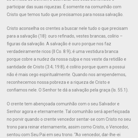
participar das suas riquezas. É somente na comunhão com
Cristo que temos tudo que precisamos para nossa salvação.
Cristo aconselha os crentes a buscar nele tudo o que precisam
para a salvação (18): ouro refinado, vestes brancas, colírio –
figuras da salvação. A salvação é ouro porque nos faz
verdadeiramente ricos (II Co. 8.9); é uma vestidura branca
porque cobre a nudez da nossa culpa e nos veste da retidão e
santidade de Cristo (3:4; 19:8); é colírio porque quem a possui
não é mais cego espiritualmente. Quando nos arrependemos,
reconhecemos nossa pobreza e a riqueza de Cristo e
confiamos nele. O Senhor te dá a salvação pela graça (Is. 55.1).
O crente tem abençoada comunhão com o seu Salvador e
Senhor agora e eternamente. Tal comunhão será aperfeiçoada
no porvir quando o crente vencedor sentar-se com Cristo no seu
trono para reinar eternamente, assim como Cristo, o Vencedor,
sentou com Seu Pai em seu trono. “Ao vencedor, dar-lhe-ei