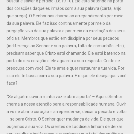
buscar e salvar o perdido (Lc.19.10). Ele está batendo na porta
dos corações daqueles irmãos com a sua palavra (carta, anjo
que prega). O Senhor nos chama ao arrependimento por meio
da sua palavra. Ele faz isso continuamente por meio da
pregação viva da sua palavra e por meio da exortação dos seus
oficiais. Membros que estão em disciplina por seus pecados
(indiferença ao Senhor e sua palavra; falta de comunhão; etc.),
precisam saber que Cristo está chamando. Ele está batendo na
porta do seu coração e ele aguarda a sua resposta. Cristo se
preocupa com você. Ele te ama e quer restaurar a tua vida. Por
isso ele te busca com a sua palavra. E o que ele deseja que você
faça?
“Se alguém ouvir a minha voz e abrir a porta” – Aqui o Senhor
chama a nossa atenção para a responsabilidade humana. Ouvir
a voz e abrir o coração = arrepender-se, deixar o pecado e voltar
– se para Cristo. O Senhor quer mudança de vida. Ele quer que
ouçamos a sua voz. Os crentes de Laodicéia tinham de deixar
seu orgulho e indiferença e reconhecer sua total dependência