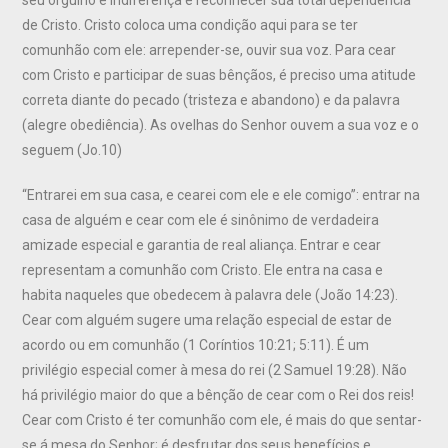
de Cristo. Cristo coloca uma condição aqui para se ter
comunhão com ele: arrepender-se, ouvir sua voz. Para cear
com Cristo e participar de suas bênçãos, é preciso uma atitude
correta diante do pecado (tristeza e abandono) e da palavra
(alegre obediência). As ovelhas do Senhor ouvem a sua voz e o
seguem (Jo.10)
“Entrarei em sua casa, e cearei com ele e ele comigo”: entrar na
casa de alguém e cear com ele é sinônimo de verdadeira
amizade especial e garantia de real aliança. Entrar e cear
representam a comunhão com Cristo. Ele entra na casa e
habita naqueles que obedecem à palavra dele (João 14:23).
Cear com alguém sugere uma relação especial de estar de
acordo ou em comunhão (1 Coríntios 10:21; 5:11). É um
privilégio especial comer à mesa do rei (2 Samuel 19:28). Não
há privilégio maior do que a bênção de cear com o Rei dos reis!
Cear com Cristo é ter comunhão com ele, é mais do que sentar-
se á mesa do Senhor; é desfrutar dos seus benefícios e