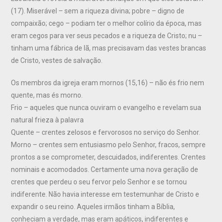
(17). Miserável – sem a riqueza divina; pobre – digno de
compaixão; cego – podiam ter o melhor colírio da época, mas
eram cegos para ver seus pecados e a riqueza de Cristo; nu –
tinham uma fábrica de lã, mas precisavam das vestes brancas
de Cristo, vestes de salvação.
Os membros da igreja eram mornos (15,16) – não és frio nem
quente, mas és morno.
Frio – aqueles que nunca ouviram o evangelho e revelam sua
natural frieza à palavra
Quente – crentes zelosos e fervorosos no serviço do Senhor.
Morno – crentes sem entusiasmo pelo Senhor, fracos, sempre
prontos a se comprometer, descuidados, indiferentes. Crentes
nominais e acomodados. Certamente uma nova geração de
crentes que perdeu o seu fervor pelo Senhor e se tornou
indiferente. Não havia interesse em testemunhar de Cristo e
expandir o seu reino. Aqueles irmãos tinham a Bíblia,
conheciam a verdade, mas eram apáticos, indiferentes e