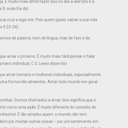
É muito mais difícil fazer isso no dia-a-dia! Isto é a
, onde Ele diz:
sua cruz e siga-me. Pois quem quiser salvar a sua vida
s 9.23-24).
 amemos de palavra, nem de língua, mas de fato e de
que amar o próximo. É muito mais fácil pensar e falar
no individual. C.S. Lewis disse isto:
 que amar homens e mulheres individuais, especialmente
outra forma não atraentes. Amar todo mundo em geral
bonitas. Somos chamados a amar. Isso significa que o
mento como uma ação. É muito diferente do conceito do
nhecível. É tão simples assim: o mundo não tem
eiro por muitas outras coisas – por um sentimento em