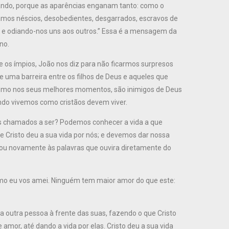
uando, porque as aparências enganam tanto: como o
ramos néscios, desobedientes, desgarrados, escravos de
os e odiando-nos uns aos outros.” Essa é a mensagem da
no.
 e os ímpios, João nos diz para não ficarmos surpresos
 uma barreira entre os filhos de Deus e aqueles que
esmo nos seus melhores momentos, são inimigos de Deus
do vivemos como cristãos devem viver.
s chamados a ser? Podemos conhecer a vida a que
 Cristo deu a sua vida por nós; e devemos dar nossa
oltou novamente às palavras que ouvira diretamente do
mo eu vos amei. Ninguém tem maior amor do que este:
a outra pessoa à frente das suas, fazendo o que Cristo
or, até dando a vida por elas. Cristo deu a sua vida