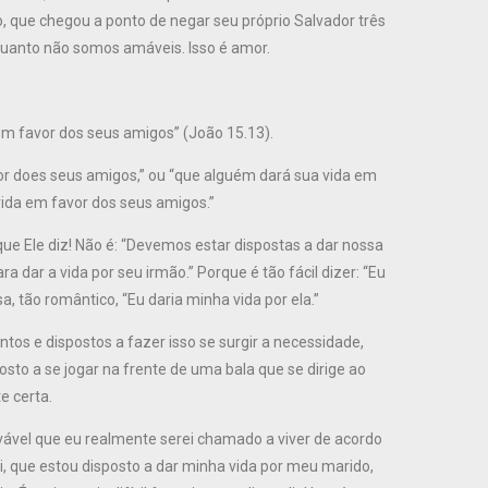
 que chegou a ponto de negar seu próprio Salvador três
o quanto não somos amáveis. Isso é amor.
em favor dos seus amigos” (João 15.13).
or does seus amigos,” ou “que alguém dará sua vida em
vida em favor dos seus amigos.”
ue Ele diz! Não é: “Devemos estar dispostas a dar nossa
a dar a vida por seu irmão.” Porque é tão fácil dizer: “Eu
a, tão romântico, “Eu daria minha vida por ela.”
s e dispostos a fazer isso se surgir a necessidade,
osto a se jogar na frente de uma bala que se dirige ao
e certa.
vável que eu realmente serei chamado a viver de acordo
ui, que estou disposto a dar minha vida por meu marido,