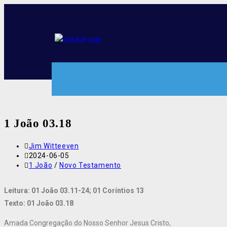
1 João 03.18
Jim Witteeven
2024-06-05
1 João
/
Novo Testamento
Leitura: 01 João 03.11-24; 01 Coríntios 13
Texto: 01 João 03.18
Amada Congregação do Nosso Senhor Jesus Cristo,