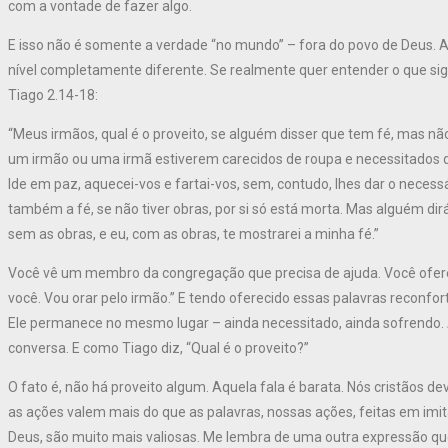
com a vontade de fazer algo.
E isso não é somente a verdade “no mundo” – fora do povo de Deus. 
nível completamente diferente. Se realmente quer entender o que sign
Tiago 2.14-18:
“Meus irmãos, qual é o proveito, se alguém disser que tem fé, mas nã
um irmão ou uma irmã estiverem carecidos de roupa e necessitados do 
Ide em paz, aquecei-vos e fartai-vos, sem, contudo, lhes dar o necessá
também a fé, se não tiver obras, por si só está morta. Mas alguém dir
sem as obras, e eu, com as obras, te mostrarei a minha fé.”
Você vê um membro da congregação que precisa de ajuda. Você ofere
você. Vou orar pelo irmão.” E tendo oferecido essas palavras reconfor
Ele permanece no mesmo lugar – ainda necessitado, ainda sofrendo. A
conversa. E como Tiago diz, “Qual é o proveito?”
O fato é, não há proveito algum. Aquela fala é barata. Nós cristãos d
as ações valem mais do que as palavras, nossas ações, feitas em imit
Deus, são muito mais valiosas. Me lembra de uma outra expressão q