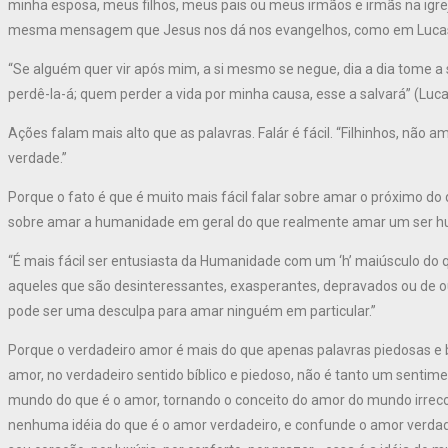
minha esposa, meus filhos, meus pais ou meus irmãos e irmãs na igreja. 
mesma mensagem que Jesus nos dá nos evangelhos, como em Lucas 9
“Se alguém quer vir após mim, a si mesmo se negue, dia a dia tome a 
perdê-la-á; quem perder a vida por minha causa, esse a salvará” (Luca
Ações falam mais alto que as palavras. Falár é fácil. “Filhinhos, não
verdade.”
Porque o fato é que é muito mais fácil falar sobre amar o próximo do 
sobre amar a humanidade em geral do que realmente amar um ser huma
“É mais fácil ser entusiasta da Humanidade com um ‘h’ maiúsculo do
aqueles que são desinteressantes, exasperantes, depravados ou de 
pode ser uma desculpa para amar ninguém em particular.”
Porque o verdadeiro amor é mais do que apenas palavras piedosas e 
amor, no verdadeiro sentido bíblico e piedoso, não é tanto um senti
mundo do que é o amor, tornando o conceito do amor do mundo irreco
nenhuma idéia do que é o amor verdadeiro, e confunde o amor verdad