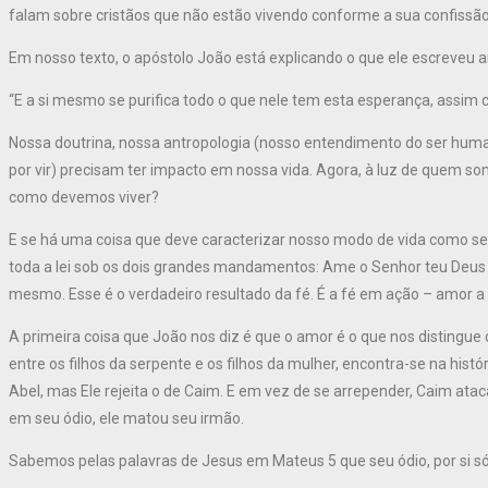
falam sobre cristãos que não estão vivendo conforme a sua confissão:
Em nosso texto, o apóstolo João está explicando o que ele escreveu a
“E a si mesmo se purifica todo o que nele tem esta esperança, assim c
Nossa doutrina, nossa antropologia (nosso entendimento do ser huma
por vir) precisam ter impacto em nossa vida. Agora, à luz de quem som
como devemos viver?
E se há uma coisa que deve caracterizar nosso modo de vida como seg
toda a lei sob os dois grandes mandamentos: Ame o Senhor teu Deus 
mesmo. Esse é o verdadeiro resultado da fé. É a fé em ação – amor a
A primeira coisa que João nos diz é que o amor é o que nos distingue
entre os filhos da serpente e os filhos da mulher, encontra-se na histór
Abel, mas Ele rejeita o de Caim. E em vez de se arrepender, Caim ataca
em seu ódio, ele matou seu irmão.
Sabemos pelas palavras de Jesus em Mateus 5 que seu ódio, por si só,