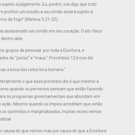
 sujeito a julgamento. Eu, porém, vos digo que todo
m proferir um insulto a seu irmão estará sujeito a
erno de fogo” (Mateus 5.21-22).
via assassinado seu irmão em seu coração. O ato físico
 dentro dele.
s grupos de pessoas: por toda a Escritura, e
os de “justos” e “maus.” Provérbios 12.6 nos diz:
s a boca dos retos livra homens.”
Literalmente o que esse provérbio diz é que mesmo a
, mesmo quando os perversos pensam que estão fazendo
ar para os programas governamentais que abundam em
em ação. Mesmo quando os ímpios acreditam que estão
 os oprimidos e marginalizados, muitas vezes vemos
dicial.
por causa do que vemos mas por causa do que a Escritura