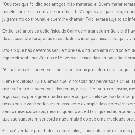
“Ouvistes que foi dito aos antigos: Não matarás; e: Quem mater estará
aquele que se irar contra seu irmão estará sujeito a julgamento; e que
julgamento do tribunal; e quem lhe chamar: Tolo, estará sujeito ao inf
Então, até antes da ação física de Caim de matar seu irmão, ele já ha
do assassinato foi apenas o resultado da intenção assassina que vivia
Isto é o que não devemos ser. Lembre-se, o mundo está dividido em doi
especialmente nos Salmos e Provérbios, esses dois grupos são chamad
“As palavras dos perversos são emboscadas para derramar sangue, ma
E em Provérbios 12.10, lemos que “o coração dos perversos é cruel.” 
misericórdia dos perversos, dos maus, é cruel. Em outras palavras
algo positivo por alguém, nada mais é do que crueldade. Basta olh
nosso país e você pode ver um excelente exemplo desse provérbio 
sendo misericordiosos, mesmo quando acreditam que estão ajudando
que sua suposta misericórdia nada mais é do que uma crueldade preju
E isso é verdade para todos os incrédulos, e nós sabemos disso não 