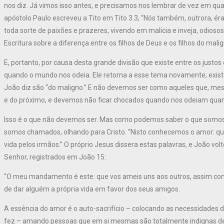
nos diz. Já vimos isso antes, e precisamos nos lembrar de vez em q
apóstolo Paulo escreveu a Tito em Tito 3.3, “Nós também, outrora, é
toda sorte de paixões e prazeres, vivendo em malícia e inveja, odios
Escritura sobre a diferença entre os filhos de Deus e os filhos do malig
E, portanto, por causa desta grande divisão que existe entre os justos
quando o mundo nos odeia. Ele retorna a esse tema novamente; existe
João diz são “do maligno.” E não devemos ser como aqueles que, m
e do próximo, e devemos não ficar chocados quando nos odeiam quan
Isso é o que não devemos ser. Mas como podemos saber o que somo
somos chamados, olhando para Cristo. “Nisto conhecemos o amor: que
vida pelos irmãos.” O próprio Jesus dissera estas palavras, e João v
Senhor, registrados em João 15:
“O meu mandamento é este: que vos ameis uns aos outros, assim co
de dar alguém a própria vida em favor dos seus amigos.
A essência do amor é o auto-sacrifício – colocando as necessidades d
fez – amando pessoas que em si mesmas são totalmente indignas de am