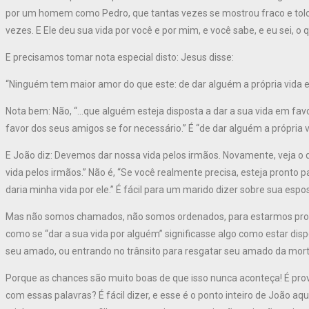
por um homem como Pedro, que tantas vezes se mostrou fraco e tolo,
vezes. E Ele deu sua vida por você e por mim, e você sabe, e eu sei, 
E precisamos tomar nota especial disto: Jesus disse:
“Ninguém tem maior amor do que este: de dar alguém a própria vida 
Nota bem: Não, “…que alguém esteja disposta a dar a sua vida em fav
favor dos seus amigos se for necessário.” É “de dar alguém a própria 
E João diz: Devemos dar nossa vida pelos irmãos. Novamente, veja o q
vida pelos irmãos.” Não é, “Se você realmente precisa, esteja pronto par
daria minha vida por ele.” É fácil para um marido dizer sobre sua espos
Mas não somos chamados, não somos ordenados, para estarmos pronto
como se “dar a sua vida por alguém” significasse algo como estar disp
seu amado, ou entrando no trânsito para resgatar seu amado da mort
Porque as chances são muito boas de que isso nunca aconteça! É pro
com essas palavras? É fácil dizer, e esse é o ponto inteiro de João aq