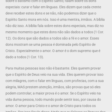
sobre o batismo com o Espírito Santo; falam sobre os dons
especiais: curar e falar em línguas. Eles dizem que cada crente
deve receber estes dons e se não, não podemos dizer que o
Espírito Santo mora em nós. Isso é uma mentira, irmãos. A bíblia
não diz isso. A bíblia fala sobre estes dons especiais, mas diz no
mesmo momento que estes dons não são dados a todos (1 Cor.
12). Os dons que são dados a todos são a fé e o amor. Esses
dons mostram se uma pessoa é dominada pelo Espírito de
Cristo. Especialmente o amor. O amor é o dom supremo que é
dado a todos (1 Cor. 13).
Para muitas pessoas isso não é bastante. Eles querem provar
que o Espírito de Deus veio na sua vida. Eles querem provar isso
com milagres, com o falar em línguas, com profecias, com a sua
alegria, MAS prestem atenção, irmãos, são provas que só eles
podem controlar; a maior prova é o amor. Se o Espírito veio na
vida duma pessoa, todo mundo pode sentir isso, por causa do
amor. O amor para Cristo e o amor de Cristo para todos os
irmãos. Por isso Paulo disse: Ainda que eu falasse as línguas dos