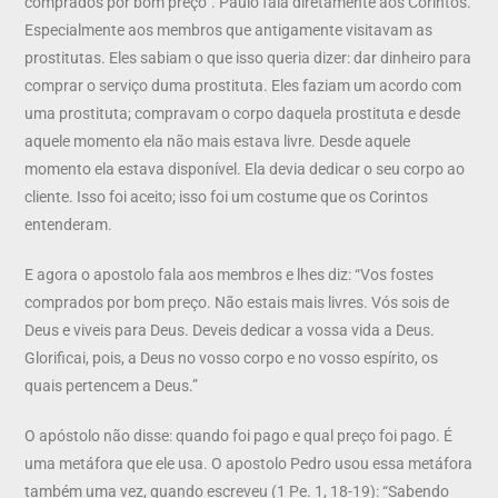
comprados por bom preço”. Paulo fala diretamente aos Corintos.
Especialmente aos membros que antigamente visitavam as
prostitutas. Eles sabiam o que isso queria dizer: dar dinheiro para
comprar o serviço duma prostituta. Eles faziam um acordo com
uma prostituta; compravam o corpo daquela prostituta e desde
aquele momento ela não mais estava livre. Desde aquele
momento ela estava disponível. Ela devia dedicar o seu corpo ao
cliente. Isso foi aceito; isso foi um costume que os Corintos
entenderam.
E agora o apostolo fala aos membros e lhes diz: “Vos fostes
comprados por bom preço. Não estais mais livres. Vós sois de
Deus e viveis para Deus. Deveis dedicar a vossa vida a Deus.
Glorificai, pois, a Deus no vosso corpo e no vosso espírito, os
quais pertencem a Deus.”
O apóstolo não disse: quando foi pago e qual preço foi pago. É
uma metáfora que ele usa. O apostolo Pedro usou essa metáfora
também uma vez, quando escreveu (1 Pe. 1, 18-19): “Sabendo