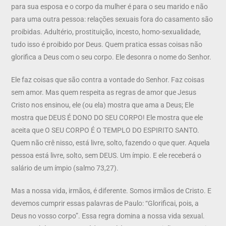
para sua esposa e o corpo da mulher é para o seu marido e não
para uma outra pessoa: relações sexuais fora do casamento são
proibidas. Adultério, prostituição, incesto, homo-sexualidade,
tudo isso é proibido por Deus. Quem pratica essas coisas não
glorifica a Deus com o seu corpo. Ele desonra o nome do Senhor.
Ele faz coisas que são contra a vontade do Senhor. Faz coisas
sem amor. Mas quem respeita as regras de amor que Jesus
Cristo nos ensinou, ele (ou ela) mostra que ama a Deus; Ele
mostra que DEUS É DONO DO SEU CORPO! Ele mostra que ele
aceita que O SEU CORPO É O TEMPLO DO ESPIRITO SANTO.
Quem não crê nisso, está livre, solto, fazendo o que quer. Aquela
pessoa está livre, solto, sem DEUS. Um ímpio. E ele receberá o
salário de um ímpio (salmo 73,27).
Mas a nossa vida, irmãos, é diferente. Somos irmãos de Cristo. E
devemos cumprir essas palavras de Paulo: “Glorificai, pois, a
Deus no vosso corpo”. Essa regra domina a nossa vida sexual.