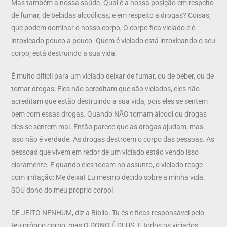
Mas também a nossa saúde. Qual é a nossa posição em respeito
de fumar, de bebidas alcoólicas, e em respeito a drogas? Coisas,
que podem dominar o nosso corpo; O corpo fica viciado e é
intoxicado pouco a pouco. Quem é viciado está intoxicando o seu
corpo; está destruindo a sua vida.
É muito difícil para um viciado deixar de fumar, ou de beber, ou de
tomar drogas; Eles não acreditam que são viciados, eles não
acreditam que estão destruindo a sua vida, pois eles se sentem
bem com essas drogas. Quando NÃO tomam álcool ou drogas
eles se sentem mal. Então parece que as drogas ajudam, mas
isso não é verdade. As drogas destroem o corpo das pessoas. As
pessoas que vivem em redor de um viciado estão vendo isso
claramente. E quando eles tocam no assunto, o viciado reage
com irritação: Me deixa! Eu mesmo decido sobre a minha vida.
SOU dono do meu próprio corpo!
DE JEITO NENHUM, diz a Bíblia. Tu és e ficas responsável pelo
teu próprio corpo, mas O DONO É DEUS. E todos os viciados