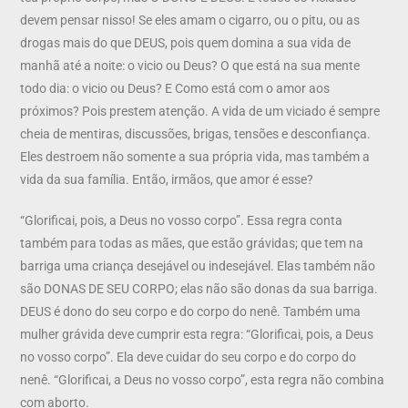
devem pensar nisso! Se eles amam o cigarro, ou o pitu, ou as
drogas mais do que DEUS, pois quem domina a sua vida de
manhã até a noite: o vicio ou Deus? O que está na sua mente
todo dia: o vicio ou Deus? E Como está com o amor aos
próximos? Pois prestem atenção. A vida de um viciado é sempre
cheia de mentiras, discussões, brigas, tensões e desconfiança.
Eles destroem não somente a sua própria vida, mas também a
vida da sua família. Então, irmãos, que amor é esse?
“Glorificai, pois, a Deus no vosso corpo”. Essa regra conta
também para todas as mães, que estão grávidas; que tem na
barriga uma criança desejável ou indesejável. Elas também não
são DONAS DE SEU CORPO; elas não são donas da sua barriga.
DEUS é dono do seu corpo e do corpo do nenê. Também uma
mulher grávida deve cumprir esta regra: “Glorificai, pois, a Deus
no vosso corpo”. Ela deve cuidar do seu corpo e do corpo do
nenê. “Glorificai, a Deus no vosso corpo”, esta regra não combina
com aborto.