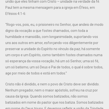
união que eles tinham com Cristo – unidade na verdade da fé.
Paul tem a mesma mensagem para a igreja em Éfeso, em
Efésios 4:1-6:
“Rogo-vos, pois, eu, o prisioneiro no Senhor, que andeis de modo
digno da vocação a que fostes chamados, com toda a
humildade e mansidão, com longanimidade, suportando-vos
uns aos outros em amor, esforçando-vos diligentemente por
preservar a unidade do Espírito no vínculo da paz; há somente
um corpo e um Espírito, como também fostes chamados numa
só esperança da vossa vocação; há um só Senhor, uma só fé,
um só batismo; um só Deus e Pai de todos, o qual é sobre todos,
age por meio de todos e está em todos.”
Cristo não é dividido, e nem o povo de Cristo deve ser dividido.
Nenhum pregador, nem o maior apóstolo, sofreu na cruz por
causa da Igreja. Quando somos batizados, não somos
batizados em nome do pastor que nos batiza. Somos batizados
em nome do Deus triuno. E devemos refletir a união da Trindade