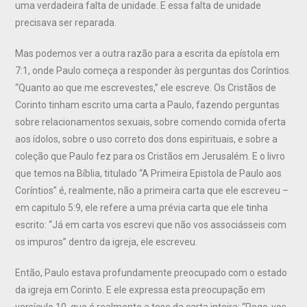
uma verdadeira falta de unidade. E essa falta de unidade
precisava ser reparada.
Mas podemos ver a outra razão para a escrita da epístola em
7:1, onde Paulo começa a responder às perguntas dos Coríntios.
“Quanto ao que me escrevestes,” ele escreve. Os Cristãos de
Corinto tinham escrito uma carta a Paulo, fazendo perguntas
sobre relacionamentos sexuais, sobre comendo comida oferta
aos ídolos, sobre o uso correto dos dons espirituais, e sobre a
coleção que Paulo fez para os Cristãos em Jerusalém. E o livro
que temos na Bíblia, titulado “A Primeira Epistola de Paulo aos
Coríntios” é, realmente, não a primeira carta que ele escreveu –
em capitulo 5:9, ele refere a uma prévia carta que ele tinha
escrito: “Já em carta vos escrevi que não vos associásseis com
os impuros” dentro da igreja, ele escreveu.
Então, Paulo estava profundamente preocupado com o estado
da igreja em Corinto. E ele expressa esta preocupação em
versículo 10, que é realmente a tese da carta inteira: “Rogo-vos,