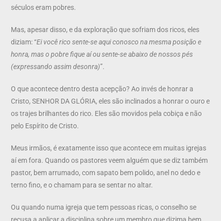
séculos eram pobres.
Mas, apesar disso, e da exploração que sofriam dos ricos, eles
diziam: “
Ei você rico sente-se aqui conosco na mesma posição e
honra, mas o pobre fique aí ou sente-se abaixo de nossos pés
(expressando assim desonra)
”.
O que acontece dentro desta acepção? Ao invés de honrar a
Cristo, SENHOR DA GLÓRIA, eles são inclinados a honrar o ouro e
os trajes brilhantes do rico. Eles são movidos pela cobiça e não
pelo Espírito de Cristo.
Meus irmãos, é exatamente isso que acontece em muitas igrejas
aí em fora. Quando os pastores veem alguém que se diz também
pastor, bem arrumado, com sapato bem polido, anel no dedo e
terno fino, e o chamam para se sentar no altar.
Ou quando numa igreja que tem pessoas ricas, o conselho se
recusa a aplicar a disciplina sobre um membro que dizima bem,