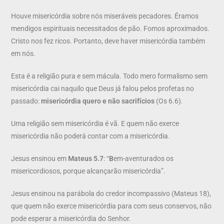
Houve misericórdia sobre nós miseráveis pecadores. Éramos
mendigos espirituais necessitados de pão. Fomos aproximados.
Cristo nos fez ricos. Portanto, deve haver misericórdia também
em nós.
Esta é a religião pura e sem mácula. Todo mero formalismo sem
misericórdia cai naquilo que Deus já falou pelos profetas no
passado:
misericórdia quero e não sacrifícios
(Os 6.6).
Uma religião sem misericórdia é vã. E quem não exerce
misericórdia não poderá contar com a misericórdia.
Jesus ensinou em
Mateus 5.7
: “
B
em-aventurados os
misericordiosos, porque alcançarão misericórdia”.
Jesus ensinou na parábola do credor incompassivo (Mateus 18),
que quem não exerce misericórdia para com seus conservos, não
pode esperar a misericórdia do Senhor.