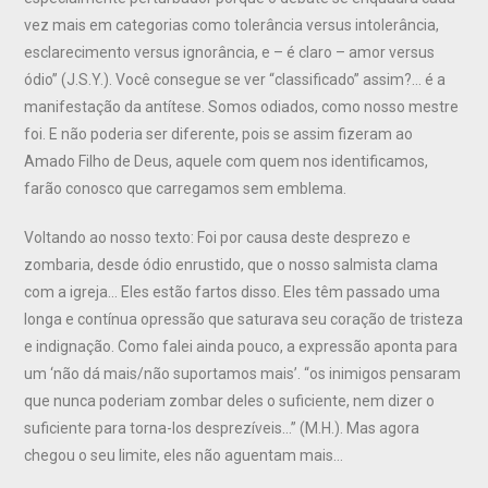
vez mais em categorias como tolerância versus intolerância,
esclarecimento versus ignorância, e – é claro – amor versus
ódio” (J.S.Y.). Você consegue se ver “classificado” assim?… é a
manifestação da antítese. Somos odiados, como nosso mestre
foi. E não poderia ser diferente, pois se assim fizeram ao
Amado Filho de Deus, aquele com quem nos identificamos,
farão conosco que carregamos sem emblema.
Voltando ao nosso texto: Foi por causa deste desprezo e
zombaria, desde ódio enrustido, que o nosso salmista clama
com a igreja… Eles estão fartos disso. Eles têm passado uma
longa e contínua opressão que saturava seu coração de tristeza
e indignação. Como falei ainda pouco, a expressão aponta para
um ‘não dá mais/não suportamos mais’. “os inimigos pensaram
que nunca poderiam zombar deles o suficiente, nem dizer o
suficiente para torna-los desprezíveis…” (M.H.). Mas agora
chegou o seu limite, eles não aguentam mais…