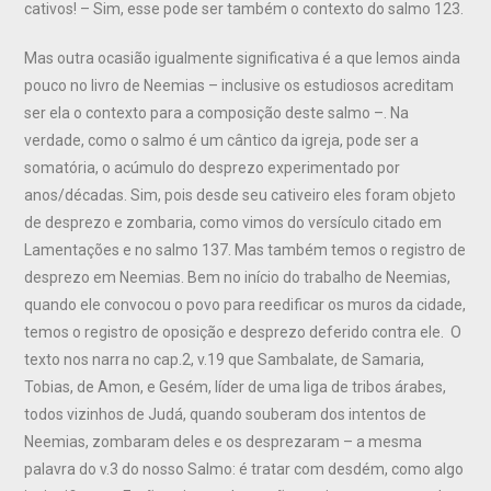
cativos! – Sim, esse pode ser também o contexto do salmo 123.
Mas outra ocasião igualmente significativa é a que lemos ainda
pouco no livro de Neemias – inclusive os estudiosos acreditam
ser ela o contexto para a composição deste salmo –. Na
verdade, como o salmo é um cântico da igreja, pode ser a
somatória, o acúmulo do desprezo experimentado por
anos/décadas. Sim, pois desde seu cativeiro eles foram objeto
de desprezo e zombaria, como vimos do versículo citado em
Lamentações e no salmo 137. Mas também temos o registro de
desprezo em Neemias. Bem no início do trabalho de Neemias,
quando ele convocou o povo para reedificar os muros da cidade,
temos o registro de oposição e desprezo deferido contra ele. O
texto nos narra no cap.2, v.19 que Sambalate, de Samaria,
Tobias, de Amon, e Gesém, líder de uma liga de tribos árabes,
todos vizinhos de Judá, quando souberam dos intentos de
Neemias, zombaram deles e os desprezaram – a mesma
palavra do v.3 do nosso Salmo: é tratar com desdém, como algo