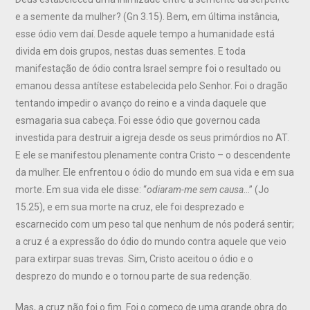
e a semente da mulher? (Gn 3.15). Bem, em última instância,
esse ódio vem daí. Desde aquele tempo a humanidade está
divida em dois grupos, nestas duas sementes. E toda
manifestação de ódio contra Israel sempre foi o resultado ou
emanou dessa antítese estabelecida pelo Senhor. Foi o dragão
tentando impedir o avanço do reino e a vinda daquele que
esmagaria sua cabeça. Foi esse ódio que governou cada
investida para destruir a igreja desde os seus primórdios no AT.
E ele se manifestou plenamente contra Cristo – o descendente
da mulher. Ele enfrentou o ódio do mundo em sua vida e em sua
morte. Em sua vida ele disse: “
odiaram-me sem causa
…” (Jo
15.25), e em sua morte na cruz, ele foi desprezado e
escarnecido com um peso tal que nenhum de nós poderá sentir;
a cruz é a expressão do ódio do mundo contra aquele que veio
para extirpar suas trevas. Sim, Cristo aceitou o ódio e o
desprezo do mundo e o tornou parte de sua redenção.
Mas, a cruz não foi o fim. Foi o começo de uma grande obra do