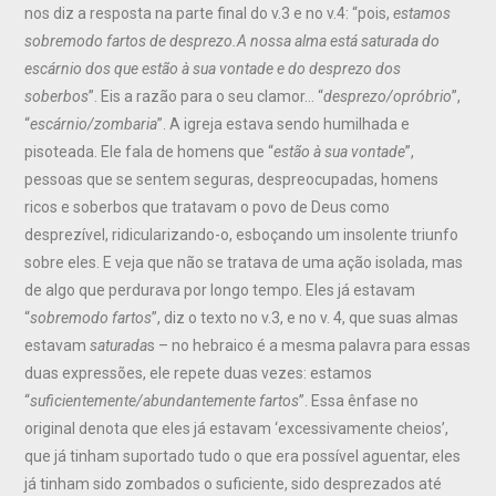
nos diz a resposta na parte final do v.3 e no v.4: “pois,
estamos
sobremodo fartos de desprezo.
A nossa alma está saturada do
escárnio dos que estão à sua vontade e do desprezo dos
soberbos
”. Eis a razão para o seu clamor… “
desprezo/opróbrio
”,
“
escárnio/zombaria
”. A igreja estava sendo humilhada e
pisoteada. Ele fala de homens que “
estão à sua vontade
”,
pessoas que se sentem seguras, despreocupadas, homens
ricos e soberbos que tratavam o povo de Deus como
desprezível, ridicularizando-o, esboçando um insolente triunfo
sobre eles. E veja que não se tratava de uma ação isolada, mas
de algo que perdurava por longo tempo. Eles já estavam
“
sobremodo fartos
”, diz o texto no v.3, e no v. 4, que suas almas
estavam
saturada
s – no hebraico é a mesma palavra para essas
duas expressões, ele repete duas vezes: estamos
“
suficientemente/abundantemente fartos
”. Essa ênfase no
original denota que eles já estavam ‘excessivamente cheios’,
que já tinham suportado tudo o que era possível aguentar, eles
já tinham sido zombados o suficiente, sido desprezados até