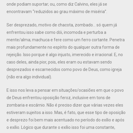
onde podiam suportar; ou, como diz Calvino, eles já se
encontravam “reduzidos ao grau máximo de miséria”.
Ser desprezado, motivo de chacota, zombado… só quem já
enfrentou isso sabe como dói, incomoda e perturba a
mente/alma; machuca e fere como um ferro cortante. Penetra
mais profundamente no espírito do qualquer outra forma de
rejeição. Isso porque é algo injusto, imerecido e irracional. E, no
caso deles, ainda pior, pois, eles eram ou estavam sendo
desprezados e escarnecidos como povo de Deus, como igreja
(não era algo individual).
E isso nos leva a pensar em situações/ocasiões em que o povo
de Deus enfrentou oposição feroz, inclusive em tons de
zombaria e escárnio. Não é preciso dizer que várias vezes eles
estiveram sujeitos a isso. Mas, é fato, que esse tipo de oposição
e desprezo foi bem mais acentuado no período do exílio e após
o exílio. Lógico que durante o exílio isso foi uma constante,