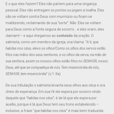
E o que eles fazem? Eles não partem para uma vingança
pessoal. Eles não entregam os pontos ou jogam a toalha. Eles
são se voltam contra Deus com murmúrio ou ficam se
maldizendo, reclamando de sua “sorte”. Não. Eles se voltam
para Deus como a fonte segura de socorro… e eles oram, eles
clamam! – e aqui chegamos ao
conteúdo
da oração. O
salmista, como um membro da igreja, ora/clama: “
A ti, que
habitas nos céus, elevo os olhos!
Como os olhos dos servos estão
fitos nas mãos dos seus senhores, e os olhos da serva, na mão de
sua senhora, assim os nossos olhos estão fitos no
SENHOR
, nosso
Deus, até que se compadeça de nós.
Tem misericórdia de nós,
SENHOR
, tem misericórdia
” (v.1-3a).
De sua tribulação o salmista levanta seus olhos aos céus e ora
cheio de esperança. Em sua fé ele espera por socorro vindo
daquele que “
habitas nos céus
”; é de lá que ele espera por
auxílio, porque é lá que Deus tem seu trono estabelecido –
inclusive, a frase “
que habitas nos céus
” é mais bem traduzida