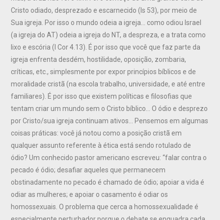
Cristo odiado, desprezado e escarnecido (Is 53), por meio de
Sua igreja. Por isso o mundo odeia a igreja… como odiou Israel
(a igreja do AT) odeia a igreja do NT, a despreza, e a trata como
lixo e escória (I Cor 4.13). É por isso que você que faz parte da
igreja enfrenta desdém, hostilidade, oposição, zombaria,
críticas, etc., simplesmente por expor princípios bíblicos e de
moralidade cristã (na escola trabalho, universidade, e até entre
familiares). É por isso que existem políticas e filosofias que
tentam criar um mundo sem o Cristo bíblico… O ódio e desprezo
por Cristo/sua igreja continuam ativos… Pensemos em algumas
coisas práticas: você já notou como a posição cristã em
qualquer assunto referente à ética está sendo rotulado de
ódio? Um conhecido pastor americano escreveu: “falar contra o
pecado é ódio; desafiar aqueles que permanecem
obstinadamente no pecado é chamado de ódio; apoiar a vida é
odiar as mulheres; e apoiar o casamento é odiar os
homossexuais. O problema que cerca a homossexualidade é
especialmente perturbador porque o debate se enquadra cada