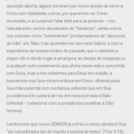
oposição aberta; alguns zombam por nosso desejo de servir a
Cristo com fidelidade; outros, por queremos ver Cristo
anunciado, e aí ousamos falar dele para as pessoas – nos
ridicularizam; somos alcunhados de “fanáticos”; ainda outros
nos colocam como “intolerantes”; proclamadores de “discursos
de ódio”, etc. Mas, hoje aprendemos com este Salmo, e com a
experiência de nossos irmãos do passado, que o caminho a
seguir não é dando lugar a amargura, ao desejo de vingança ou
a qualquer outro sentimento que afeta nossa vida e comunhão
com Deus, mas a nos voltarmos para Deus em oração, a
buscarmos sua face misericordiosa em Cristo, olhando para
Sua mão paternal com confiança, sabendo que em Sua
providência Ele cuidará de nós em nossa jornada à Sião
Celestial – (relacionar com a jornada dos israelitas à Sião
terrena).
Lembremos que nosso SENHOR já sofreu o nosso opróbrio! Que
“
ser considerados lixo do mundo e escória de todos
” (1Cor 4.13),