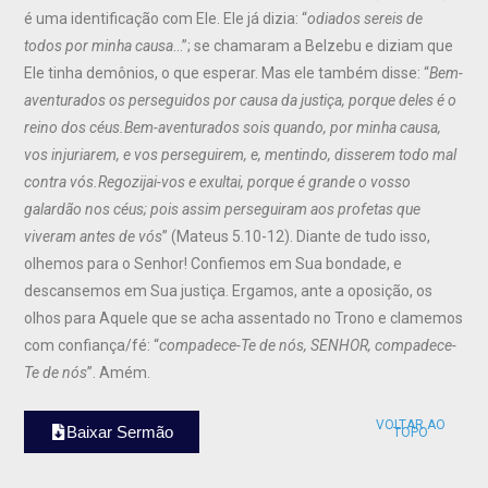
é uma identificação com Ele. Ele já dizia: “
odiados sereis de
todos por minha causa
…”; se chamaram a Belzebu e diziam que
Ele tinha demônios, o que esperar. Mas ele também disse: “
Bem-
aventurados os perseguidos por causa da justiça, porque deles é o
reino dos céus.
Bem-aventurados sois quando, por minha causa,
vos injuriarem, e vos perseguirem, e, mentindo, disserem todo mal
contra vós.
Regozijai-vos e exultai, porque é grande o vosso
galardão nos céus; pois assim perseguiram aos profetas que
viveram antes de vós
” (Mateus 5.10-12). Diante de tudo isso,
olhemos para o Senhor! Confiemos em Sua bondade, e
descansemos em Sua justiça. Ergamos, ante a oposição, os
olhos para Aquele que se acha assentado no Trono e clamemos
com confiança/fé: “
compadece-Te de nós, SENHOR, compadece-
Te de nós
”. Amém.
VOLTAR AO
Baixar Sermão
TOPO