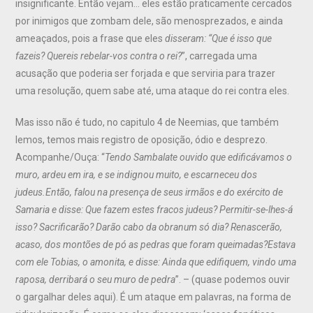
insignificante. Então vejam… eles estão praticamente cercados
por inimigos que zombam dele, são menosprezados, e ainda
ameaçados, pois a frase que eles
disseram: “Que é isso que
fazeis? Quereis rebelar-vos contra o rei?
”, carregada uma
acusação que poderia ser forjada e que serviria para trazer
uma resolução, quem sabe até, uma ataque do rei contra eles.
Mas isso não é tudo, no capitulo 4 de Neemias, que também
lemos, temos mais registro de oposição, ódio e desprezo.
Acompanhe/Ouça: “
Tendo Sambalate ouvido que edificávamos o
muro,
ardeu em ira
, e se
indignou muito
, e
escarneceu
dos
judeus.
Então, falou na presença de seus irmãos e do exército de
Samaria e disse: Que fazem estes
fracos judeus
? Permitir-se-lhes-á
isso? Sacrificarão? Darão
cabo da obra
num só dia
?
Renascerão,
acaso, dos montões de pó as pedras que foram queimadas?
Estava
com ele Tobias, o amonita, e disse: Ainda que edifiquem, vindo
uma
raposa
,
derribará o seu muro de pedra
”. – (quase podemos ouvir
o gargalhar deles aqui). É um ataque em palavras, na forma de