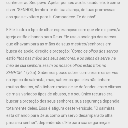
conhecer ao Seu povo. Apelar por seu auxílio usado ele, é como
dizer: ‘SENHOR, lembra-te de tua aliança, de tuas promessas
aos que se voltam para ti. Compadece-Te de nós!’
E Ele ilustra o tipo de olhar esperançoso com que ele e o povo/a
igreja estão olhando para Deus. Ele usa a analogia dos servos
que olhavam para as mãos de seus mestres/senhores em
busca de apoio, direção e proteção: “
Como os olhos dos servos
estão fitos nas mãos dos seus senhores, e os olhos da serva, na
mão de sua senhora, assim os nossos olhos estão fitos no
SENHOR
…
” (v.2a). Sabemos pouco sobre como eram os servos
na época do salmista, mas, sabemos que eles não tinham
muitos direitos, não tinham meios de se defender; eram vítimas
de mais variados tipos de abusos, e o seu único recurso era
buscar a proteção dos seus senhores; sua segurança dependia
totalmente deles. Essa é afigura deste versículo. “O salmista
está olhando para Deus como um servo desamparado olha
para seu senhor”, dependendo d’Ele para sua segurança e