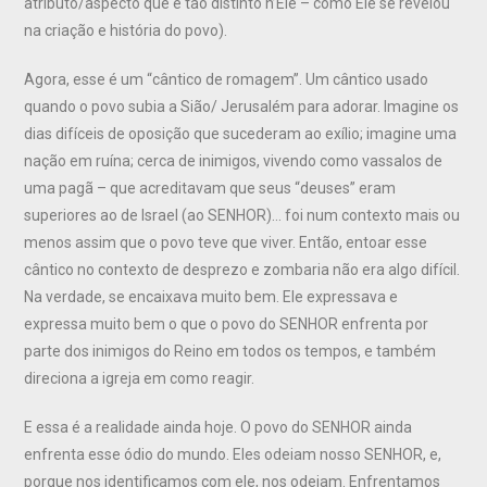
atributo/aspecto que é tão distinto n’Ele – como Ele se revelou
na criação e história do povo).
Agora, esse é um “cântico de romagem”. Um cântico usado
quando o povo subia a Sião/ Jerusalém para adorar. Imagine os
dias difíceis de oposição que sucederam ao exílio; imagine uma
nação em ruína; cerca de inimigos, vivendo como vassalos de
uma pagã – que acreditavam que seus “deuses” eram
superiores ao de Israel (ao SENHOR)… foi num contexto mais ou
menos assim que o povo teve que viver. Então, entoar esse
cântico no contexto de desprezo e zombaria não era algo difícil.
Na verdade, se encaixava muito bem. Ele expressava e
expressa muito bem o que o povo do SENHOR enfrenta por
parte dos inimigos do Reino em todos os tempos, e também
direciona a igreja em como reagir.
E essa é a realidade ainda hoje. O povo do SENHOR ainda
enfrenta esse ódio do mundo. Eles odeiam nosso SENHOR, e,
porque nos identificamos com ele, nos odeiam. Enfrentamos