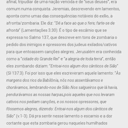
afinal, tripudiar de uma nação vencida e de “seus deuses”, era
comum numa conquista. Jeremias, descrevendo em lamentos,
aponta como umas das consequências notáveis do exílio, a
afronta/zombaria. Ele diz: “
Dê a face ao que o fere;
farte-se
de
afronta
” (Lamentações 3.30). É o tipo de escárnio que se
expressa no Salmo 137, que descreve em tons de zombaria o
pedido dos inimigos e opressores dos judeus exilados/cativos
para que entoassem canções alegres. Jerusalém era conhecida
como a “
cidade do Grande Rei
” e “
a alegria de toda terra
”, então
eles zombando diziam: “
Entoai-nos algum dos cânticos de Sião
”
(Sl 137.3). Foi por isso que eles escreveram aquele lamento: “
Às
margens dos rios da Babilônia, nós nos assentávamos e
chorávamos, lembrando-nos de Sião.
Nos salgueiros que lá havia,
pendurávamos as nossas harpas,
pois aqueles que nos levaram
cativos nos pediam canções, e os nossos opressores, que
fôssemos alegres, dizendo: Entoai-nos algum dos cânticos de
Sião
” (v.1-3). Dá pra sentir nesse lamento o escarnio e a dor
cortante que esta zombaria gerou naqueles humilhados