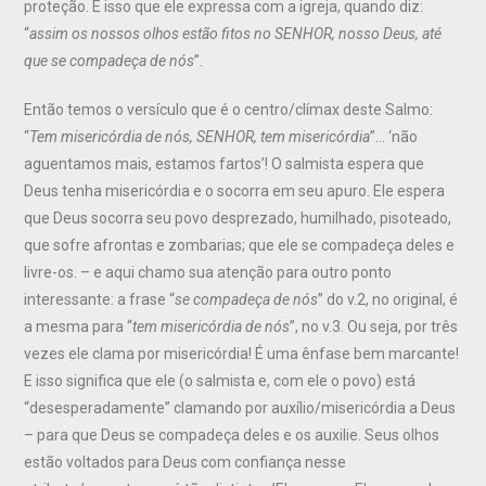
proteção. É isso que ele expressa com a igreja, quando diz:
“
assim
os nossos olhos estão fitos no
SENHOR
, nosso Deus, até
que se compadeça de nós
”.
Então temos o versículo que é o centro/clímax deste Salmo:
“
Tem misericórdia de nós,
SENHOR
, tem misericórdia
”… ‘não
aguentamos mais, estamos fartos’! O salmista espera que
Deus tenha misericórdia e o socorra em seu apuro. Ele espera
que Deus socorra seu povo desprezado, humilhado, pisoteado,
que sofre afrontas e zombarias; que ele se compadeça deles e
livre-os. – e aqui chamo sua atenção para outro ponto
interessante: a frase “
se compadeça de nós
” do v.2, no original, é
a mesma para “
tem misericórdia de nós
”, no v.3. Ou seja, por três
vezes ele clama por misericórdia! É uma ênfase bem marcante!
E isso significa que ele (o salmista e, com ele o povo) está
“desesperadamente” clamando por auxílio/misericórdia a Deus
– para que Deus se compadeça deles e os auxilie. Seus olhos
estão voltados para Deus com confiança nesse