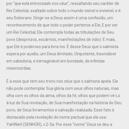
por “
que está entronizado nos céus
”, ressaltando seu caráter de
Rei Celestial, exaltado sobre todo o mundo visível e invisível, e é
seu Soberano. Dirigir-se a Deus assim é uma confissão, um
reconhecimento de que todo o poder pertence a Ele; E por ser
um Rei Celestial, Ele contempla todas as tribulações de Seu
povo (desprezos, escárnios, manifestações de ódio). E mais,
que Ele é poderoso para livra-los. É desse Deus que o salmista
espera por auxílio; um Deus ilimitado, Onipotente, Insondável
em sabedoria, e inimaginável em bondade, de infinitas
misericórdias.
É a esse que tem seu trono nos céus que o salmista apela. Ele
não pode contemplar Sua glória com seus olhos naturais, mas
olha com os olhos da alma, olhos da fé; olhos que podem vê-Lo
à luz de Sua revelação, de Sua manifestação na história do Seu
povo, de Seus livramentos e salvação realizada. Esse fato é
destacado pela revelação do nome pactual que ele usa:
YaHWeH (SENHOR), v.2-3a. Por esse “nome” Deus se deu a