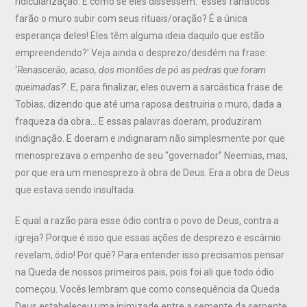
ridicularização. É como se eles dissessem: ‘esses fanáticos
farão o muro subir com seus rituais/oração? É a única
esperança deles! Eles têm alguma ideia daquilo que estão
empreendendo?’ Veja ainda o desprezo/desdém na frase:
‘
Renascerão, acaso, dos montões de pó as pedras que foram
queimadas?
’. E, para finalizar, eles ouvem a sarcástica frase de
Tobias, dizendo que até uma raposa destruiria o muro, dada a
fraqueza da obra… E essas palavras doeram, produziram
indignação. E doeram e indignaram não simplesmente por que
menosprezava o empenho de seu “governador” Neemias, mas,
por que era um menosprezo à obra de Deus. Era a obra de Deus
que estava sendo insultada.
E qual a razão para esse ódio contra o povo de Deus, contra a
igreja? Porque é isso que essas ações de desprezo e escárnio
revelam, ódio! Por quê? Para entender isso precisamos pensar
na Queda de nossos primeiros pais, pois foi ali que todo ódio
começou. Vocês lembram que como consequência da Queda
Deus estabeleceu uma inimizade entre a semente da serpente