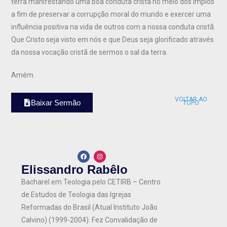
terra manifestando uma boa conduta cristã no meio dos ímpios
a fim de preservar a corrupção moral do mundo e exercer uma
influência positiva na vida de outros com a nossa conduta cristã.
Que Cristo seja visto em nós e que Deus seja glorificado através
da nossa vocação cristã de sermos o sal da terra.
Amém.
VOLTAR AO
Baixar Sermão
TOPO
Elissandro Rabêlo
Bacharel em Teologia pelo CETIRB – Centro
de Estudos de Teologia das Igrejas
Reformadas do Brasil (Atual Instituto João
Calvino) (1999-2004). Fez Convalidação de