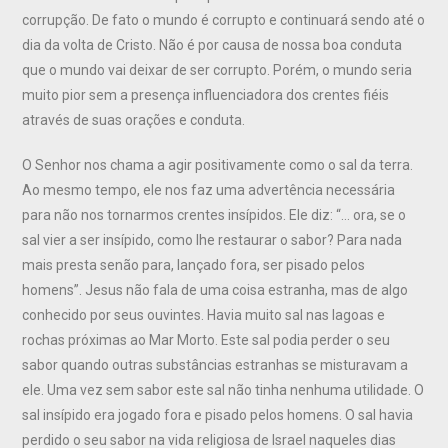
corrupção. De fato o mundo é corrupto e continuará sendo até o
dia da volta de Cristo. Não é por causa de nossa boa conduta
que o mundo vai deixar de ser corrupto. Porém, o mundo seria
muito pior sem a presença influenciadora dos crentes fiéis
através de suas orações e conduta.
O Senhor nos chama a agir positivamente como o sal da terra.
Ao mesmo tempo, ele nos faz uma advertência necessária
para não nos tornarmos crentes insípidos. Ele diz: “… ora, se o
sal vier a ser insípido, como lhe restaurar o sabor? Para nada
mais presta senão para, lançado fora, ser pisado pelos
homens”. Jesus não fala de uma coisa estranha, mas de algo
conhecido por seus ouvintes. Havia muito sal nas lagoas e
rochas próximas ao Mar Morto. Este sal podia perder o seu
sabor quando outras substâncias estranhas se misturavam a
ele. Uma vez sem sabor este sal não tinha nenhuma utilidade. O
sal insípido era jogado fora e pisado pelos homens. O sal havia
perdido o seu sabor na vida religiosa de Israel naqueles dias