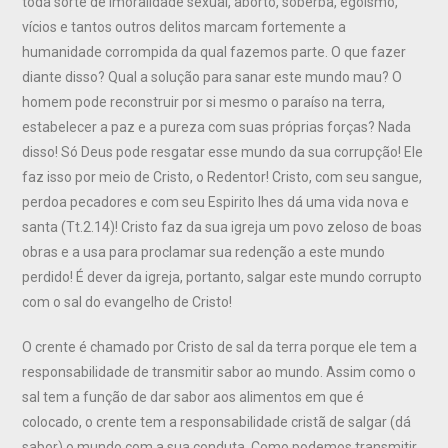
toda sorte de imoralidade sexual, aborto, soberba, egoísmo,
vícios e tantos outros delitos marcam fortemente a
humanidade corrompida da qual fazemos parte. O que fazer
diante disso? Qual a solução para sanar este mundo mau? O
homem pode reconstruir por si mesmo o paraíso na terra,
estabelecer a paz e a pureza com suas próprias forças? Nada
disso! Só Deus pode resgatar esse mundo da sua corrupção! Ele
faz isso por meio de Cristo, o Redentor! Cristo, com seu sangue,
perdoa pecadores e com seu Espirito lhes dá uma vida nova e
santa (Tt.2.14)! Cristo faz da sua igreja um povo zeloso de boas
obras e a usa para proclamar sua redenção a este mundo
perdido! É dever da igreja, portanto, salgar este mundo corrupto
com o sal do evangelho de Cristo!
O crente é chamado por Cristo de sal da terra porque ele tem a
responsabilidade de transmitir sabor ao mundo. Assim como o
sal tem a função de dar sabor aos alimentos em que é
colocado, o crente tem a responsabilidade cristã de salgar (dá
sabor) o mundo com a sua conduta. Como podemos transmitir