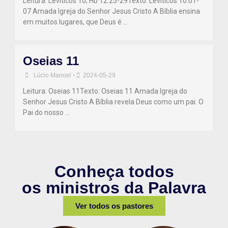
Leitura: Levíticos 10; Hb 12.25-29Texto: Levíticos 10.01-
07 Amada Igreja do Senhor Jesus Cristo A Bíblia ensina
em muitos lugares, que Deus é …
Oseias 11
Lúcio Manoel
•
2024-05-29
Leitura: Oseias 11Texto: Oseias 11 Amada Igreja do
Senhor Jesus Cristo A Bíblia revela Deus como um pai. O
Pai do nosso …
Conheça todos
os ministros da Palavra
Ver todos os pastores