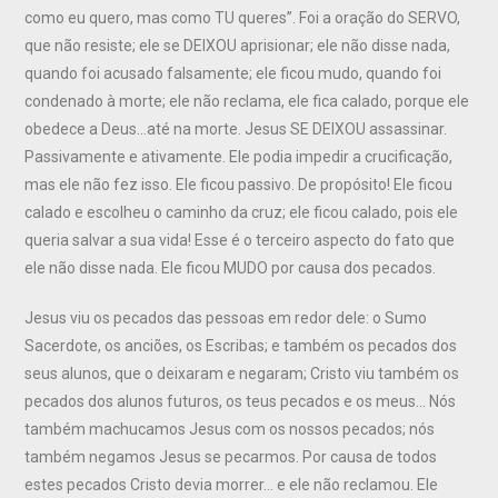
como eu quero, mas como TU queres”. Foi a oração do SERVO,
que não resiste; ele se DEIXOU aprisionar; ele não disse nada,
quando foi acusado falsamente; ele ficou mudo, quando foi
condenado à morte; ele não reclama, ele fica calado, porque ele
obedece a Deus…até na morte. Jesus SE DEIXOU assassinar.
Passivamente e ativamente. Ele podia impedir a crucificação,
mas ele não fez isso. Ele ficou passivo. De propósito! Ele ficou
calado e escolheu o caminho da cruz; ele ficou calado, pois ele
queria salvar a sua vida! Esse é o terceiro aspecto do fato que
ele não disse nada. Ele ficou MUDO por causa dos pecados.
Jesus viu os pecados das pessoas em redor dele: o Sumo
Sacerdote, os anciões, os Escribas; e também os pecados dos
seus alunos, que o deixaram e negaram; Cristo viu também os
pecados dos alunos futuros, os teus pecados e os meus… Nós
também machucamos Jesus com os nossos pecados; nós
também negamos Jesus se pecarmos. Por causa de todos
estes pecados Cristo devia morrer… e ele não reclamou. Ele