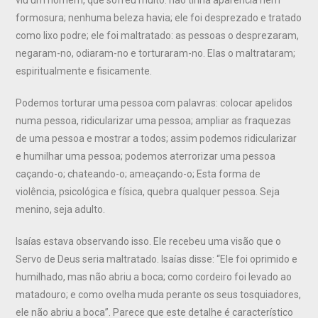
formosura; nenhuma beleza havia; ele foi desprezado e tratado
como lixo podre; ele foi maltratado: as pessoas o desprezaram,
negaram-no, odiaram-no e torturaram-no. Elas o maltrataram;
espiritualmente e fisicamente.
Podemos torturar uma pessoa com palavras: colocar apelidos
numa pessoa, ridicularizar uma pessoa; ampliar as fraquezas
de uma pessoa e mostrar a todos; assim podemos ridicularizar
e humilhar uma pessoa; podemos aterrorizar uma pessoa
caçando-o; chateando-o; ameaçando-o; Esta forma de
violência, psicológica e física, quebra qualquer pessoa. Seja
menino, seja adulto.
Isaías estava observando isso. Ele recebeu uma visão que o
Servo de Deus seria maltratado. Isaías disse: “Ele foi oprimido e
humilhado, mas não abriu a boca; como cordeiro foi levado ao
matadouro; e como ovelha muda perante os seus tosquiadores,
ele não abriu a boca”. Parece que este detalhe é característico