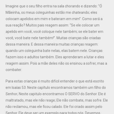
Imagine que o seu filho entra na sala chorando e dizendo: “Ó
Mãeinha, os meus coleguinhas estão me chateando; eles
colocam apelidos em mim e bateram em mim”. Como será a
sua reação? Muitos pais reagem assim: “Se ele colocar um
apelido em você, você coloque nele também; se ele bater em
você, você bate nele também!”. Muitas crianças são criadas
dessa maneira. E dessa maneira muitas crianças reagem:
quando um coleguinha bate nelas, elas batem nele. Crianças
fazem isso e adultos também. Eles aprenderam a lutar e eles
reagem assim. Pois a mãe deles não os ensinou a sofrer, mas a
combater.
Para estas crianças é muito difícil entender o que está escrito
em Isaías 53. Neste capítulo encontramos também um filho do
Senhor; Neste capitulo encontramos O SERVO do Senhor. Ele é
maltratado, mas ele não reage; Ele não combate, mas sofre. Ele
não reclamou, mas ele ficou calado. Ele foi criado assim pelo
Senhor. Ele deve ser um exemplo para todos nós. Devemos