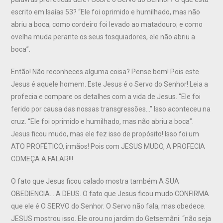
escrito em Isaías 53? “Ele foi oprimido e humilhado, mas não
abriu a boca; como cordeiro foi levado ao matadouro; e como
ovelha muda perante os seus tosquiadores, ele não abriu a
boca”.
Então! Não reconheces alguma coisa? Pense bem! Pois este
Jesus é aquele homem. Este Jesus é o Servo do Senhor! Leia a
profecia e compare os detalhes com a vida de Jesus. “Ele foi
ferido por causa das nossas transgressões…” Isso aconteceu na
cruz. “Ele foi oprimido e humilhado, mas não abriu a boca”.
Jesus ficou mudo, mas ele fez isso de propósito! Isso foi um
ATO PROFÉTICO, irmãos! Pois com JESUS MUDO, A PROFECIA
COMEÇA A FALAR!!!
O fato que Jesus ficou calado mostra também A SUA
OBEDIENCIA… A DEUS. O fato que Jesus ficou mudo CONFIRMA
que ele é O SERVO do Senhor. O Servo não fala, mas obedece.
JESUS mostrou isso. Ele orou no jardim do Getsemâni: “não seja