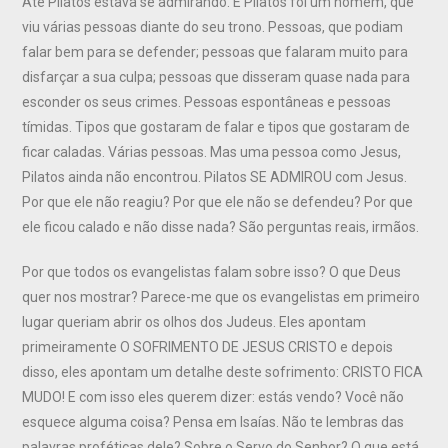
Até Pilatos estava se admirando. E Pilatos foi um homem, que
viu várias pessoas diante do seu trono. Pessoas, que podiam
falar bem para se defender; pessoas que falaram muito para
disfarçar a sua culpa; pessoas que disseram quase nada para
esconder os seus crimes. Pessoas espontâneas e pessoas
tímidas. Tipos que gostaram de falar e tipos que gostaram de
ficar caladas. Várias pessoas. Mas uma pessoa como Jesus,
Pilatos ainda não encontrou. Pilatos SE ADMIROU com Jesus.
Por que ele não reagiu? Por que ele não se defendeu? Por que
ele ficou calado e não disse nada? São perguntas reais, irmãos.
Por que todos os evangelistas falam sobre isso? O que Deus
quer nos mostrar? Parece-me que os evangelistas em primeiro
lugar queriam abrir os olhos dos Judeus. Eles apontam
primeiramente O SOFRIMENTO DE JESUS CRISTO e depois
disso, eles apontam um detalhe deste sofrimento: CRISTO FICA
MUDO! E com isso eles querem dizer: estás vendo? Você não
esquece alguma coisa? Pensa em Isaías. Não te lembras das
palavras proféticas dele? Sobre o Servo do Senhor? O que está