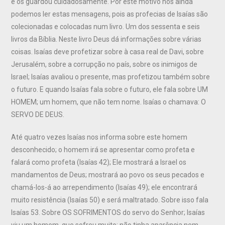
e os guardou cuidadosamente. Por este motivo nós ainda
podemos ler estas mensagens, pois as profecias de Isaías são
colecionadas e colocadas num livro. Um dos sessenta e seis
livros da Bíblia. Neste livro Deus dá informações sobre várias
coisas. Isaías deve profetizar sobre à casa real de Davi, sobre
Jerusalém, sobre a corrupção no país, sobre os inimigos de
Israel; Isaías avaliou o presente, mas profetizou também sobre
o futuro. E quando Isaías fala sobre o futuro, ele fala sobre UM
HOMEM; um homem, que não tem nome. Isaías o chamava: O
SERVO DE DEUS.
Até quatro vezes Isaías nos informa sobre este homem
desconhecido; o homem irá se apresentar como profeta e
falará como profeta (Isaías 42); Ele mostrará a Israel os
mandamentos de Deus; mostrará ao povo os seus pecados e
chamá-los-á ao arrependimento (Isaías 49); ele encontrará
muito resistência (Isaías 50) e será maltratado. Sobre isso fala
Isaías 53. Sobre OS SOFRIMENTOS do servo do Senhor; Isaías
viu um homem, que sofreu muito: não tinha aparência nem