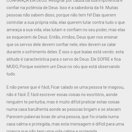
CONFIANÇA EM DEUS. Resignar por causa da sua impotência e
confiar na potência de Deus. Isso é a sabedoria da fé. Muitas
pessoas não sabem disso, porque não tem fé! Elas querem
controlar a sua própria vida; elas querem lutar contra tudo o que
ameaça a sua vida; elas lutam e confiam no seu poder, mas elas
se esquecem de Deus. Então, irmãos, Deus quer nos ensinar
que os servos dele devem confiar nele; eles devem se calar
durante o sofrimento deles. É isso o que Isaías está vendo: esta
atitude é característica para o servo de Deus. Ele SOFRE e fica
MUDO, Porque existem um Deus no céu que está observando
tudo.
E não pense que é fácil, Ficar calado se uma pessoa te magoou,
não é fácil. É fácil escrever essas coisas no escritório, aonde
ninguém te perturba, mas é muito difícil praticar estas coisas
numa casa barulhenta aonde as pessoas brigam e se atacam.
Parecem palavras boas de uma pessoa, que foi criada numa
casa calma e protegida, mas esta mensagem é difícil para uma
criança que não tem uma vida calma e protegida.