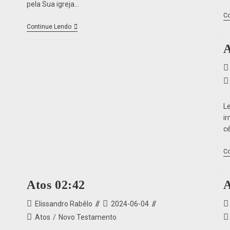
pela Sua igreja…
Co
Continue Lendo
A
L
i
cé
Co
Atos 02:42
A
Elissandro Rabêlo
2024-06-04
Atos
/
Novo Testamento