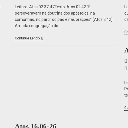
O
Leitura: Atos 02:37-47Texto: Atos 02:42 “E
Le
perseveravam na doutrina dos apóstolos, na
o
comunhão, no partir do pão e nas orações” (Atos 2.42)
os
Amada congregação do…
Co
Continue Lendo
A
L
P
t
Co
Atos 16.06-26