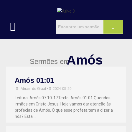
Amós
Sermões em
Amós 01:01
Abram de Graaf
•
2024-05-29
Leitura: Amós 07:10-17Texto: Amós 01:01 Queridos
irmãos em Cristo Jesus, Hoje vamos dar atenção às
profecias de Amós. O que esse profeta tem a dizer a
nós? Esta …