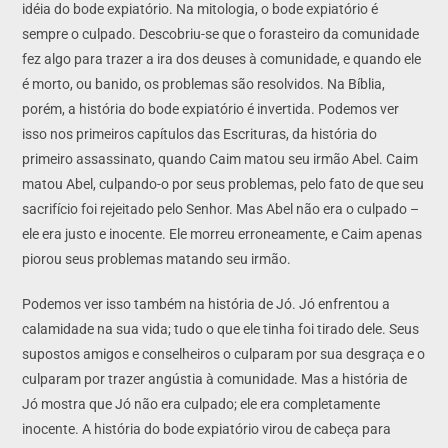
idéia do bode expiatório. Na mitologia, o bode expiatório é
sempre o culpado. Descobriu-se que o forasteiro da comunidade
fez algo para trazer a ira dos deuses à comunidade, e quando ele
é morto, ou banido, os problemas são resolvidos. Na Bíblia,
porém, a história do bode expiatório é invertida. Podemos ver
isso nos primeiros capítulos das Escrituras, da história do
primeiro assassinato, quando Caim matou seu irmão Abel. Caim
matou Abel, culpando-o por seus problemas, pelo fato de que seu
sacrifício foi rejeitado pelo Senhor. Mas Abel não era o culpado –
ele era justo e inocente. Ele morreu erroneamente, e Caim apenas
piorou seus problemas matando seu irmão.
Podemos ver isso também na história de Jó. Jó enfrentou a
calamidade na sua vida; tudo o que ele tinha foi tirado dele. Seus
supostos amigos e conselheiros o culparam por sua desgraça e o
culparam por trazer angústia à comunidade. Mas a história de
Jó mostra que Jó não era culpado; ele era completamente
inocente. A história do bode expiatório virou de cabeça para