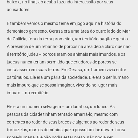
baixo e, no final, Jó acaba fazendo intercessão por seus
acusadores.
E também vemos o mesmo tema em jogo aqui na história do
demoníaco geraseno. Gerasa era uma área do outro lado do Mar
da Galiléia, fora da terra prometida, um território pagão e gentio.
A presença de um rebanho de porcos na área deixa claro que não
é território judeu – porcos eram os animais mais imundos, e os
judeus nunca teriam permitido que criadores de porcos se
instalassem em suas terras. Em Gerasa, um homem vivia entre
os túmulos. Ele era um pária da sociedade. Ele era o ser humano
mais impuro que se possa imaginar, vivendo no lugar mais
impuro – no cemitério.
Ele era um homem selvagem – um lunático, um louco. As
pessoas da cidade tinham tentado amarrá-lo, mesmo com
correntes ao redor de seus braços e algemas ao redor de seus
tornozelos, mas os demônios que o possuíam lhe davam força
sobre-humana. Ele não podia estar preso, não podia ser