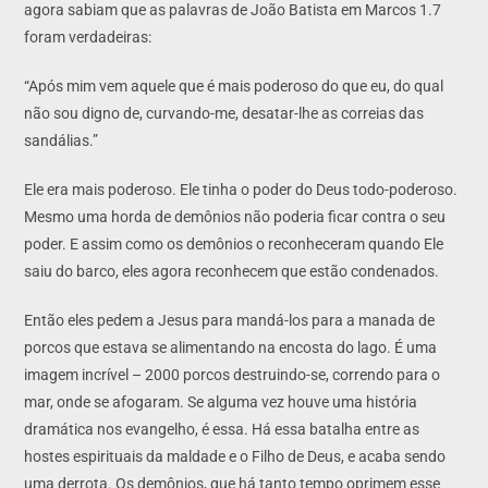
agora sabiam que as palavras de João Batista em Marcos 1.7
foram verdadeiras:
“Após mim vem aquele que é mais poderoso do que eu, do qual
não sou digno de, curvando-me, desatar-lhe as correias das
sandálias.”
Ele era mais poderoso. Ele tinha o poder do Deus todo-poderoso.
Mesmo uma horda de demônios não poderia ficar contra o seu
poder. E assim como os demônios o reconheceram quando Ele
saiu do barco, eles agora reconhecem que estão condenados.
Então eles pedem a Jesus para mandá-los para a manada de
porcos que estava se alimentando na encosta do lago. É uma
imagem incrível – 2000 porcos destruindo-se, correndo para o
mar, onde se afogaram. Se alguma vez houve uma história
dramática nos evangelho, é essa. Há essa batalha entre as
hostes espirituais da maldade e o Filho de Deus, e acaba sendo
uma derrota. Os demônios, que há tanto tempo oprimem esse