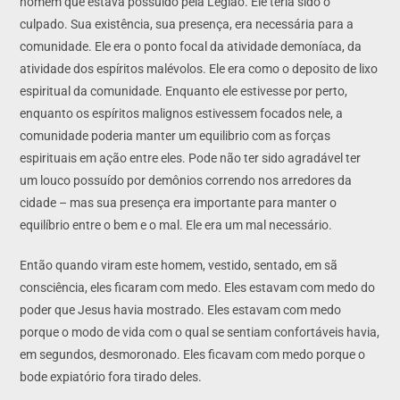
homem que estava possúido pela Legião. Ele teria sido o
culpado. Sua existência, sua presença, era necessária para a
comunidade. Ele era o ponto focal da atividade demoníaca, da
atividade dos espíritos malévolos. Ele era como o deposito de lixo
espiritual da comunidade. Enquanto ele estivesse por perto,
enquanto os espíritos malignos estivessem focados nele, a
comunidade poderia manter um equilibrio com as forças
espirituais em ação entre eles. Pode não ter sido agradável ter
um louco possuído por demônios correndo nos arredores da
cidade – mas sua presença era importante para manter o
equilíbrio entre o bem e o mal. Ele era um mal necessário.
Então quando viram este homem, vestido, sentado, em sã
consciência, eles ficaram com medo. Eles estavam com medo do
poder que Jesus havia mostrado. Eles estavam com medo
porque o modo de vida com o qual se sentiam confortáveis havia,
em segundos, desmoronado. Eles ficavam com medo porque o
bode expiatório fora tirado deles.