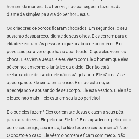
homem de maneira tão horrível, não conseguem fazer nada
diante da simples palavra do Senhor Jesus.
Os criadores de porcos ficaram chocados. Em segundos, o seu
sustento desapareceu diante de seus olhos. Eles correm para a
cidade e contam às pessoas o que acabou de acontecer. E o
povo saiu para ver o que havia acontecido. O que eles vêem os
choca. Eles vêm a Jesus, e eles vêem com Ele o homem que eles
só conheciam como o lunático da aldeia. Ele não está
reclamando e delirando, ele não está gritando. Ele não está se
apedrejando. Ele senta em silêncio. Ele não está nu, se
apedrejando e abusando de seu corpo. Ele está vestido. E ele não
é louco nao mais – ele está em seu juízo perfeito!
E o que eles fazem? Eles correm até Jesus e caem a seus pés,
para agradecer a Ele pelo que Ele fez? Eles agradecem pelo modo
como seu amigo, seu irmão, foi libertado de seu tormento? Não!
O oposto é o caso. Ele vêem o homem e ficam com medo. Não