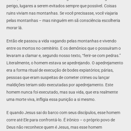
perigo, lugares a serem evitados sempre que possível. Coisas
ruins viviam nas montanhas. Se você precisasse, você viajaria
pelas montanhas – mas ninguém em sã consciência escolheria
morar lá.
Então ele passou a vida vagando pelas montanhas e vivendo
entre os mortos no cemitério. E os demônios que o possuíram o
levaram a clamar e, segundo nosso texto, “ferir-se com pedras.”
Literalmente, o homem estava se apedrejando. O apedrejamento
era a forma ritual de execução de bodes expiatórios; párias,
pessoas que eram suspeitas de cometer crimes ou lançar
maldições teriam sido executadas por apedrejamento. Este
homem nunca foi executado, mas sua vida, que era realmente
uma morte viva, infligia essa punição a si mesmo.
E quando Jesus sai do barco com seus discípulos, esse homem
corre até Ele para confrontá-lo. É irônico – o próprio povo de
Deus não reconhece quem é Jesus, mas esse homem