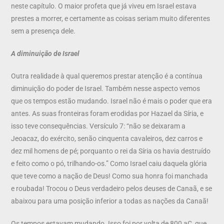
neste capítulo. O maior profeta que já viveu em Israel estava
prestes a morrer, e certamente as coisas seriam muito diferentes
sem a presença dele.
A diminuição de Israel
Outra realidade à qual queremos prestar atenção é a contínua
diminuição do poder de Israel. Também nesse aspecto vemos
que os tempos estão mudando. Israel não é mais o poder que era
antes. As suas fronteiras foram erodidas por Hazael da Síria, e
isso teve consequências. Versículo 7: “não se deixaram a
Jeoacaz, do exército, senão cinquenta cavaleiros, dez carros e
dez mil homens de pé; porquanto o rei da Síria os havia destruído
e feito como o pó, trilhando-os.” Como Israel caiu daquela glória
que teve como a nação de Deus! Como sua honra foi manchada
e roubada! Trocou o Deus verdadeiro pelos deuses de Canaã, e se
abaixou para uma posição inferior a todas as nações da Canaã!
Os tempos estavam mudando. Isso foi por volta de 800 aC, que