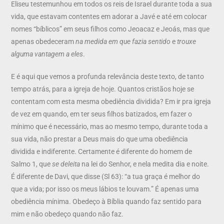
Eliseu testemunhou em todos os reis de Israel durante toda a sua
vida, que estavam contentes em adorar a Javé e até em colocar
nomes “bíblicos” em seus filhos como Jeoacaz e Jeoás, mas que
apenas obedeceram
na medida em que fazia sentido
e
trouxe
alguma vantagem a eles
.
E é aqui que vemos a profunda relevância deste texto, de tanto
tempo atrás, para a igreja de hoje. Quantos cristãos hoje se
contentam com esta mesma obediência dividida? Em ir pra igreja
de vez em quando, em ter seus filhos batizados, em fazer o
mínimo que é necessário, mas ao mesmo tempo, durante toda a
sua vida, não prestar a Deus mais do que uma obediência
dividida e indiferente. Certamente é diferente do homem de
Salmo 1, que
se deleita
na lei do Senhor, e nela medita dia e noite.
É diferente de Davi, que disse (Sl 63): “a tua graça é melhor do
que a vida; por isso os meus lábios te louvam.” É apenas uma
obediência mínima. Obedeço à Bíblia quando faz sentido para
mim e não obedeço quando não faz.