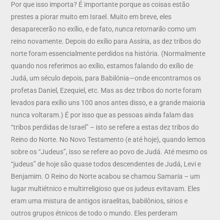
Por que isso importa? É importante porque as coisas estão
prestes a piorar muito em Israel. Muito em breve, eles
desaparecerão no exílio, e de fato,
nunca retornarão
como um
reino novamente. Depois do exílio para Assíria, as dez tribos do
norte foram essencialmente perdidos na história. (Normalmente
quando nos referimos ao exílio, estamos falando do exílio de
Judá, um século depois, para Babilónia—onde encontramos os
profetas Daniel, Ezequiel, etc. Mas as dez tribos do norte foram
levados para exílio uns 100 anos antes disso, e a grande maioria
nunca voltaram.) É por isso que as pessoas ainda falam das
“tribos perdidas de Israel” – isto se refere a estas dez tribos do
Reino do Norte. No Novo Testamento (e até hoje), quando lemos
sobre os “Judeus”, isso se refere ao povo de Judá. Até mesmo os
“judeus” de hoje são quase todos descendentes de Judá, Levi e
Benjamim. O Reino do Norte acabou se chamou Samaria – um
lugar multiétnico e multirreligioso que os judeus evitavam. Eles
eram uma mistura de antigos israelitas, babilônios, sírios e
outros grupos étnicos de todo o mundo. Eles perderam