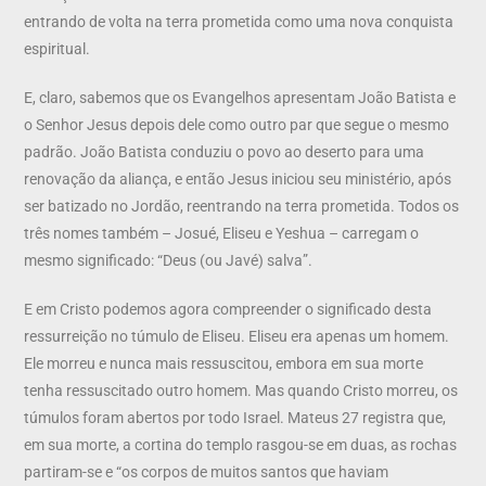
entrando de volta na terra prometida como uma nova conquista
espiritual.
E, claro, sabemos que os Evangelhos apresentam João Batista e
o Senhor Jesus depois dele como outro par que segue o mesmo
padrão. João Batista conduziu o povo ao deserto para uma
renovação da aliança, e então Jesus iniciou seu ministério, após
ser batizado no Jordão, reentrando na terra prometida. Todos os
três nomes também – Josué, Eliseu e Yeshua – carregam o
mesmo significado: “Deus (ou Javé) salva”.
E em Cristo podemos agora compreender o significado desta
ressurreição no túmulo de Eliseu. Eliseu era apenas um homem.
Ele morreu e nunca mais ressuscitou, embora em sua morte
tenha ressuscitado outro homem. Mas quando Cristo morreu, os
túmulos foram abertos por todo Israel. Mateus 27 registra que,
em sua morte, a cortina do templo rasgou-se em duas, as rochas
partiram-se e “os corpos de muitos santos que haviam