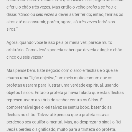
e feriu o chão três vezes. Mas então o velho profeta
se irou
, e
disse: “Cinco ou seis vezes a deverias ter ferido; então, feririas os
siros até os consumir; porém, agora, só três vezes ferirás os
siros.”
Agora, quando você lê isso pela primeira vez, parece muito
arbitrário. Como Jeoás poderia saber que deveria atingir o chão
cinco ou seis vezes?
Mas pense bem. Este negócio com o arco e flechas é o que se
chama uma “lição objetiva,” um meio muito comum que os
profetas usaram para ilustrar uma verdade espiritual, usando
objetos físicos. Então o profeta já havia falado que estas flechas
representavam a vitória do senhor contra os Sírios. É
compreensível que o Rei talvez se sentiu bobo, batendo as
flechas no chão. Talvez até pensou que o profeta estava
perdendo seu equilíbrio mental. Mas, ao desprezar o sinal, o Rei
Jeoás perdeu o significado, muito para a tristeza do profeta.