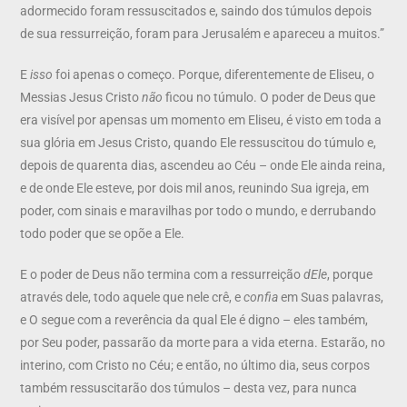
adormecido foram ressuscitados e, saindo dos túmulos depois
de sua ressurreição, foram para Jerusalém e apareceu a muitos.”
E
isso
foi apenas o começo. Porque, diferentemente de Eliseu, o
Messias Jesus Cristo
não
ficou no túmulo. O poder de Deus que
era visível por apensas um momento em Eliseu, é visto em toda a
sua glória em Jesus Cristo, quando Ele ressuscitou do túmulo e,
depois de quarenta dias, ascendeu ao Céu – onde Ele ainda reina,
e de onde Ele esteve, por dois mil anos, reunindo Sua igreja, em
poder, com sinais e maravilhas por todo o mundo, e derrubando
todo poder que se opõe a Ele.
E o poder de Deus não termina com a ressurreição
dEle
, porque
através dele, todo aquele que nele crê, e
confia
em Suas palavras,
e O segue com a reverência da qual Ele é digno – eles também,
por Seu poder, passarão da morte para a vida eterna. Estarão, no
interino, com Cristo no Céu; e então, no último dia, seus corpos
também ressuscitarão dos túmulos – desta vez, para nunca