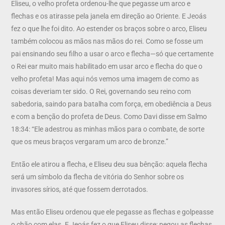
Eliseu, o velho profeta ordenou-lhe que pegasse um arco e
flechas e os atirasse pela janela em direção ao Oriente. E Jeoás
fez o que lhe foi dito. Ao estender os braços sobre o arco, Eliseu
também colocou as mãos nas mãos do rei. Como se fosse um
pai ensinando seu filho a usar o arco e flecha—só que certamente
o Rei ear muito mais habilitado em usar arco e flecha do que o
velho profeta! Mas aqui nós vemos uma imagem de como as
coisas deveriam ter sido. O Rei, governando seu reino com
sabedoria, saindo para batalha com força, em obediência a Deus
e com a benção do profeta de Deus. Como Davi disse em Salmo
18:34: “Ele adestrou as minhas mãos para o combate, de sorte
que os meus braços vergaram um arco de bronze.”
Então ele atirou a flecha, e Eliseu deu sua bênção: aquela flecha
será um símbolo da flecha de vitória do Senhor sobre os
invasores sírios, até que fossem derrotados.
Mas então Eliseu ordenou que ele pegasse as flechas e golpeasse
o chão com elas. E Jeoás fez o que Eliseu disse: pegou as flechas