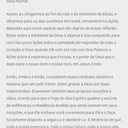
mais morrer.
Assim, ao chegarmos ao fim da vida e do ministério de Eliseu, e
olharmos para os dias sombrios em Israel, certamente há lições
deixadas aqui neste capítulo que são dignas de nossa reflexão:
lições sobre a fidelidade de Deus à aliança e Sua
compaixão
para
com Seu povo; lições sobre a seriedade de responder de todo o
coração a Deus quando Ele vem até nós com Sua Palavra; e
lições sobre a
esperança
que é nossa, e o poder de Deus que é
dado para o nosso bem e nossa cura, em Jesus Cristo.
Então, irmãos e irmãs, considerem essas verdades durante a
semana que tem pela frente.
Deem graças
a Deus por Suas
misericórdias. Examinem também seus próprios corações e
vidas, orando para que o fogo do Seu Espírito queime a escória
da indiferença e obediência dividida que ainda existem em seus
corações, e que Ele vivifique você novamente para Ele e o faça
novamente disposto a segui-Lo e obedecê-Lo. E lembre-se de que
toda a nossa esperança, todo o nosso futuro, toda a nossa vida,