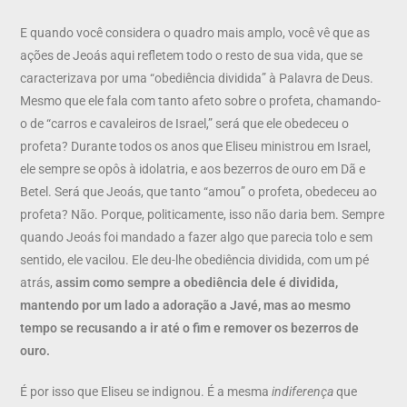
E quando você considera o quadro mais amplo, você vê que as
ações de Jeoás aqui refletem todo o resto de sua vida, que se
caracterizava por uma “obediência dividida” à Palavra de Deus.
Mesmo que ele fala com tanto afeto sobre o profeta, chamando-
o de “carros e cavaleiros de Israel,” será que ele obedeceu o
profeta? Durante todos os anos que Eliseu ministrou em Israel,
ele sempre se opôs à idolatria, e aos bezerros de ouro em Dã e
Betel. Será que Jeoás, que tanto “amou” o profeta, obedeceu ao
profeta? Não. Porque, politicamente, isso não daria bem. Sempre
quando Jeoás foi mandado a fazer algo que parecia tolo e sem
sentido, ele vacilou. Ele deu-lhe obediência dividida, com um pé
atrás,
assim como sempre a obediência dele é dividida,
mantendo por um lado a adoração a Javé, mas ao mesmo
tempo se recusando a ir até o fim e remover os bezerros de
ouro.
É por isso que Eliseu se indignou. É a mesma
indiferença
que