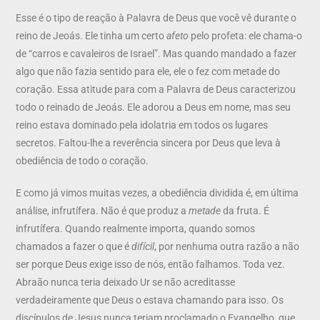
Esse é o tipo de reação à Palavra de Deus que você vê durante o
reino de Jeoás. Ele tinha um certo
afeto
pelo profeta: ele chama-o
de “carros e cavaleiros de Israel”. Mas quando mandado a fazer
algo que não fazia sentido para ele, ele o fez com metade do
coração. Essa atitude para com a Palavra de Deus caracterizou
todo o reinado de Jeoás. Ele adorou a Deus em nome, mas seu
reino estava dominado pela idolatria em todos os lugares
secretos. Faltou-lhe a reverência sincera por Deus que leva à
obediência de todo o coração.
E como já vimos muitas vezes, a obediência dividida é, em última
análise, infrutífera. Não é que produz a
metade
da fruta. É
infrutífera. Quando realmente importa, quando somos
chamados a fazer o que é
difícil
, por nenhuma outra razão a não
ser porque Deus exige isso de nós, então falhamos. Toda vez.
Abraão nunca teria deixado Ur se não acreditasse
verdadeiramente que Deus o estava chamando para isso. Os
discípulos de Jesus nunca teriam proclamado o Evangelho, que