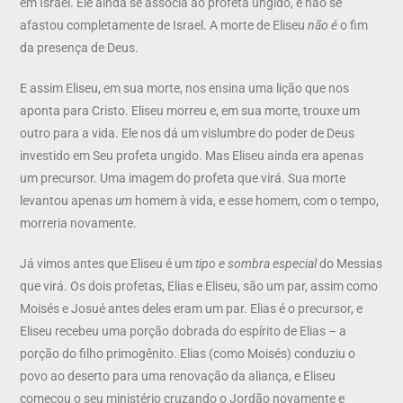
em Israel. Ele ainda se associa ao profeta ungido, e não se
afastou completamente de Israel. A morte de Eliseu
não é
o fim
da presença de Deus.
E assim Eliseu, em sua morte, nos ensina uma lição que nos
aponta para Cristo. Eliseu morreu e, em sua morte, trouxe um
outro para a vida. Ele nos dá um vislumbre do poder de Deus
investido em Seu profeta ungido. Mas Eliseu ainda era apenas
um precursor. Uma imagem do profeta que virá. Sua morte
levantou apenas
um
homem à vida, e esse homem, com o tempo,
morreria novamente.
Já vimos antes que Eliseu é um
tipo e sombra especial
do Messias
que virá. Os dois profetas, Elias e Eliseu, são um par, assim como
Moisés e Josué antes deles eram um par. Elias é o precursor, e
Eliseu recebeu uma porção dobrada do espírito de Elias – a
porção do filho primogênito. Elias (como Moisés) conduziu o
povo ao deserto para uma renovação da aliança, e Eliseu
começou o seu ministério cruzando o Jordão novamente e