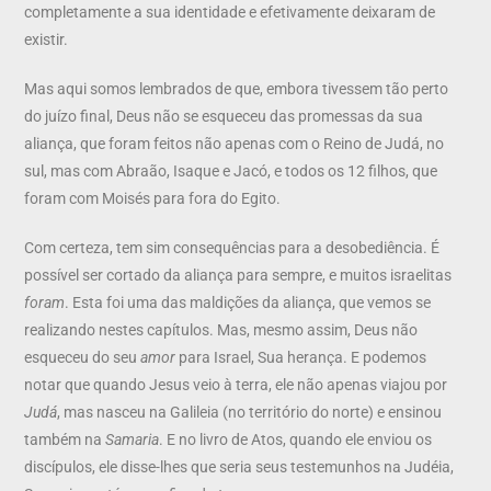
completamente a sua identidade e efetivamente deixaram de
existir.
Mas aqui somos lembrados de que, embora tivessem tão perto
do juízo final, Deus não se esqueceu das promessas da sua
aliança, que foram feitos não apenas com o Reino de Judá, no
sul, mas com Abraão, Isaque e Jacó, e todos os 12 filhos, que
foram com Moisés para fora do Egito.
Com certeza, tem sim consequências para a desobediência. É
possível ser cortado da aliança para sempre, e muitos israelitas
foram
. Esta foi uma das maldições da aliança, que vemos se
realizando nestes capítulos. Mas, mesmo assim, Deus não
esqueceu do seu
amor
para Israel, Sua herança. E podemos
notar que quando Jesus veio à terra, ele não apenas viajou por
Judá
, mas nasceu na Galileia (no território do norte) e ensinou
também na
Samaria
. E no livro de Atos, quando ele enviou os
discípulos, ele disse-lhes que seria seus testemunhos na Judéia,