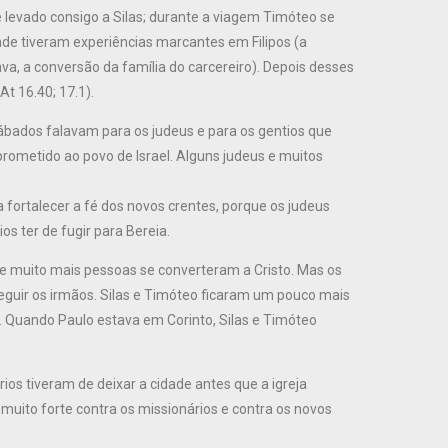
 levado consigo a Silas; durante a viagem Timóteo se
de tiveram experiências marcantes em Filipos (a
va, a conversão da família do carcereiro). Depois desses
At 16.40; 17.1).
ábados falavam para os judeus e para os gentios que
rometido ao povo de Israel. Alguns judeus e muitos
 fortalecer a fé dos novos crentes, porque os judeus
s ter de fugir para Bereia.
 e muito mais pessoas se converteram a Cristo. Mas os
guir os irmãos. Silas e Timóteo ficaram um pouco mais
. Quando Paulo estava em Corinto, Silas e Timóteo
os tiveram de deixar a cidade antes que a igreja
 muito forte contra os missionários e contra os novos