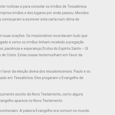
er notícias e para consolar os irmãos de Tessalônica
 próprios irmãos e dos lugares por onde passou. Movidos
ios começaram a escrever esta carta num clima de
em suas orações. Os missionários recordavam tudo que
regado e como os irmãos tinham recebido a pregação
, paciência e esperança (frutos do Espírito Santo – Gl
o de Cristo. Estas coisas testemunham em favor da
favor da eleição divina dos tessalonicenses. Paulo e os
ado em Tessalônica. Eles pregaram o Evangelho de
documento escrito do Novo Testamento, como alguns
 Evangelho aparece no Novo Testamento.
á a conheciam. A palavra Evangelho era comum no mundo