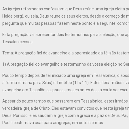
As igrejas reformadas confessam que Deus reúne uma igreja eleita p
Heidelberg), ou seja, Deus reúne os seus eleitos, desde o começo do
pergunta que muitas pessoas fazem neste ponto é a seguinte: como t
Esta pregação vai apresentar dois testemunhos para a eleição, que a
Tessalonicenses.
Tema: A pregação fiel do evangelho e a operosidade da fé, são test
1) A pregação fiel do evangelho é testemunho da vossa eleição no Se
Pouco tempo depois de ter iniciado uma igreja em Tessalônica, o apóst
a forma romana para Silas) e Timóteo (1Ts 1.1). Estes dois irmãos f
evangelho em Tessalônica, poucos meses antes dessa carta ser escrit
Apesar do pouco tempo que passaram em Tessalônica, estes irmãos n
verdadeira igreja de Cristo. Eles estavam convictos que nesta igreja t
Deus. Por isso, eles saúdam a igreja com a graça e a paz de Deus, Pai
Paulo costumava usar para as igrejas, em outras cartas.