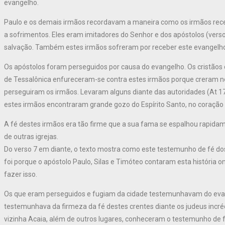
evangelho.
Paulo e os demais irmãos recordavam a maneira como os irmãos rec
a sofrimentos. Eles eram imitadores do Senhor e dos apóstolos (verso
salvação. Também estes irmãos sofreram por receber este evangelh
Os apóstolos foram perseguidos por causa do evangelho. Os cristão
de Tessalônica enfureceram-se contra estes irmãos porque creram no
perseguiram os irmãos. Levaram alguns diante das autoridades (At 17
estes irmãos encontraram grande gozo do Espírito Santo, no coração d
A fé destes irmãos era tão firme que a sua fama se espalhou rapida
de outras igrejas.
Do verso 7 em diante, o texto mostra como este testemunho de fé do
foi porque o apóstolo Paulo, Silas e Timóteo contaram esta história 
fazer isso.
Os que eram perseguidos e fugiam da cidade testemunhavam do evang
testemunhava da firmeza da fé destes crentes diante os judeus incr
vizinha Acaia, além de outros lugares, conheceram o testemunho de fé