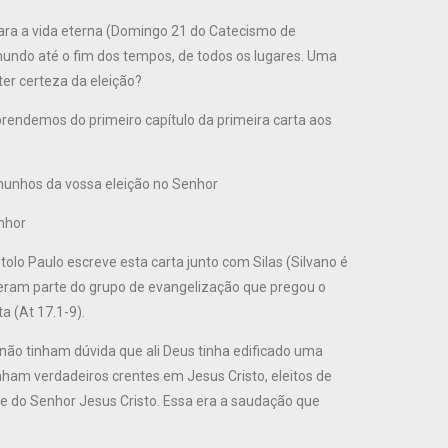
ara a vida eterna (Domingo 21 do Catecismo de
 mundo até o fim dos tempos, de todos os lugares. Uma
er certeza da eleição?
prendemos do primeiro capítulo da primeira carta aos
emunhos da vossa eleição no Senhor
nhor
olo Paulo escreve esta carta junto com Silas (Silvano é
izeram parte do grupo de evangelização que pregou o
a (At 17.1-9).
ão tinham dúvida que ali Deus tinha edificado uma
inham verdadeiros crentes em Jesus Cristo, eleitos de
, e do Senhor Jesus Cristo. Essa era a saudação que