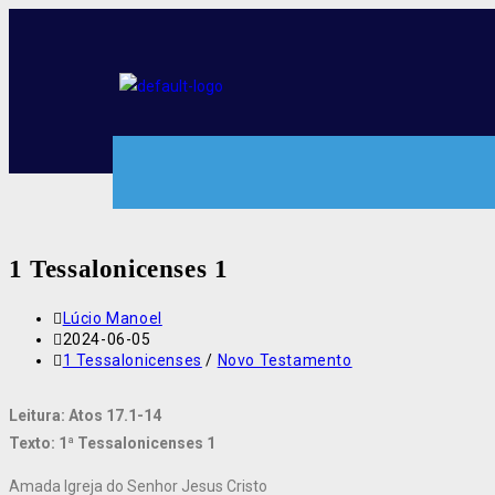
1 Tessalonicenses 1
Lúcio Manoel
2024-06-05
1 Tessalonicenses
/
Novo Testamento
Leitura: Atos 17.1-14
Texto: 1ª Tessalonicenses 1
Amada Igreja do Senhor Jesus Cristo