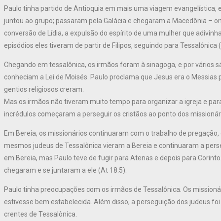
Paulo tinha partido de Antioquia em mais uma viagem evangelística, e
juntou ao grupo; passaram pela Galácia e chegaram a Macedônia – on
conversão de Lídia, a expulsão do espírito de uma mulher que adivinha
episódios eles tiveram de partir de Filipos, seguindo para Tessalônica (
Chegando em tessalônica, os irmãos foram à sinagoga, e por vários s
conheciam a Lei de Moisés. Paulo proclama que Jesus era o Messias p
gentios religiosos creram.
Mas os irmãos não tiveram muito tempo para organizar a igreja e para
incrédulos começaram a perseguir os cristãos ao ponto dos missionário
Em Bereia, os missionários continuaram com o trabalho de pregação,
mesmos judeus de Tessalônica vieram a Bereia e continuaram a perse
em Bereia, mas Paulo teve de fugir para Atenas e depois para Corinto
chegaram e se juntaram a ele (At 18.5).
Paulo tinha preocupações com os irmãos de Tessalônica. Os missionári
estivesse bem estabelecida. Além disso, a perseguição dos judeus foi
crentes de Tessalônica.