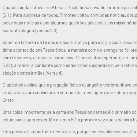
Quando ainda estava em Atenas, Paulo tinha enviado Timóteo para obt
(3.1). Para surpresa de todos, Timóteo voltou com boas notícias, dos
pelas boas notícias e por algumas questões adicionais, os missionár
bastante alegria (versos 2,3).
Saber da firmeza da fé dos irmãos é motivo para dar graças a Deus 
tinha acontecido em Tessalônica; a maneira como o evangelho foi p
com fé sincera; a maneira como essa fé se mostrou operante, em amor
5.22); a maneira confiante como estes irmãos esperavam pelo retorn
eleição destes irmãos (verso 4).
O apóstolo explica que a pregação fiel do evangelho testemunhava em 
irmãos estavam convictos da verdade da mensagem que tinham preg
Cristo.
Uma coisa importante: se a carta aos Tessalonicenses é o primeiro 
estudiosos sugerem, então o verso 5 é a primeira vez que a palavra
Esta palavra é importante nesta carta, porque os tessalonicenses j