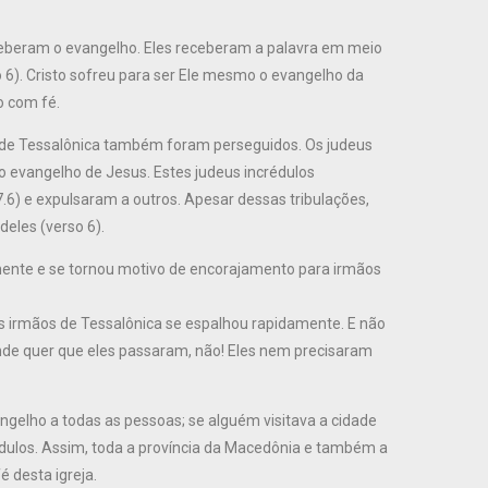
eberam o evangelho. Eles receberam a palavra em meio
 6). Cristo sofreu para ser Ele mesmo o evangelho da
o com fé.
s de Tessalônica também foram perseguidos. Os judeus
 evangelho de Jesus. Estes judeus incrédulos
.6) e expulsaram a outros. Apesar dessas tribulações,
eles (verso 6).
mente e se tornou motivo de encorajamento para irmãos
s irmãos de Tessalônica se espalhou rapidamente. E não
onde quer que eles passaram, não! Eles nem precisaram
elho a todas as pessoas; se alguém visitava a cidade
édulos. Assim, toda a província da Macedônia e também a
 desta igreja.