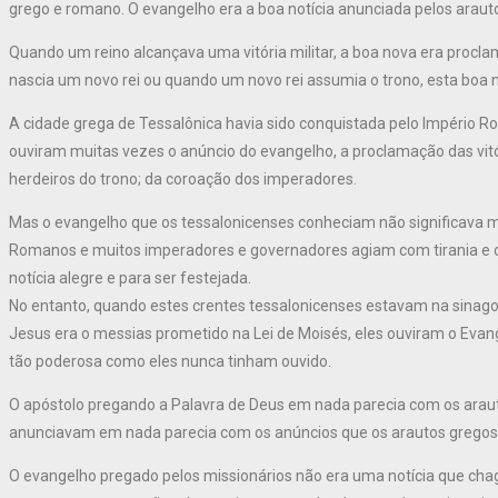
grego e romano. O evangelho era a boa notícia anunciada pelos arautos
Quando um reino alcançava uma vitória militar, a boa nova era proc
nascia um novo rei ou quando um novo rei assumia o trono, esta boa 
A cidade grega de Tessalônica havia sido conquistada pelo Império 
ouviram muitas vezes o anúncio do evangelho, a proclamação das vi
herdeiros do trono; da coroação dos imperadores.
Mas o evangelho que os tessalonicenses conheciam não significava mui
Romanos e muitos imperadores e governadores agiam com tirania e 
notícia alegre e para ser festejada.
No entanto, quando estes crentes tessalonicenses estavam na sinagog
Jesus era o messias prometido na Lei de Moisés, eles ouviram o Eva
tão poderosa como eles nunca tinham ouvido.
O apóstolo pregando a Palavra de Deus em nada parecia com os arau
anunciavam em nada parecia com os anúncios que os arautos gregos
O evangelho pregado pelos missionários não era uma notícia que cha