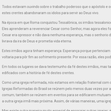
Todos estavam ouvindo sobre o trabalho poderoso que o apóstolo e
estes crentes abandonaram os idolos para servir ao Deus vivo.
Na época em que Roma conquistou Tessalônica, os irmãos tessalonice
Eles aprenderam a reverenciar Cesar como Senhor, mas agora eles f
Cesar era opressor e não dava nenhuma esperança, mas o senhorio de 
livrava da ira de Deus e prometia vida eterna.
Estes irmãos agora tinham esperança. Esperança porque pertenciam 
voltaria para pôr fim ao sofrimento presente. Por essa razão, eles po
Em todos os lugares se dava testemunho da fé destes irmãos, mas t
edificados com a história de fé destes crentes.
Como uma igreja reformada, nós estamos em relação fraternal com out
Igrejas Reformadas do Brasil se reúnem pelo menos duas vezes por ano
comum; também se reúnem em eventos para se edificarem mutuament
a outra igreja irmã mais próxima. Assim, de várias maneiras, uma igrej
Mas existe outra maneira muito especial de encorajar outras igrejas: