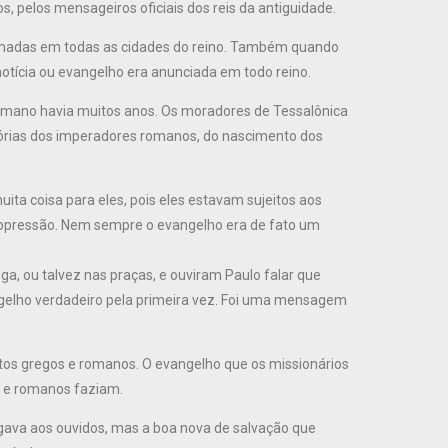
, pelos mensageiros oficiais dos reis da antiguidade.
lamadas em todas as cidades do reino. Também quando
notícia ou evangelho era anunciada em todo reino.
Romano havia muitos anos. Os moradores de Tessalônica
tórias dos imperadores romanos, do nascimento dos
ta coisa para eles, pois eles estavam sujeitos aos
opressão. Nem sempre o evangelho era de fato um
a, ou talvez nas praças, e ouviram Paulo falar que
ngelho verdadeiro pela primeira vez. Foi uma mensagem
tos gregos e romanos. O evangelho que os missionários
 e romanos faziam.
gava aos ouvidos, mas a boa nova de salvação que