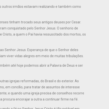
 os outros irmãos estavam realizando e também como
nses tinham trocado seus antigos deuses por Cesar.
oram conquistado pelo Senhor Jesus. O senhorio de
Cristo, a quem o Pai havia ressuscitado dos mortos, os
ao Senhor Jesus. Esperança de que o Senhor deles
diam viver vidas alegres em meio de muitas tribulações.
ambém até hoje podemos abrir a Palavra de Deus e ser
ras igrejas reformadas, do Brasil e do exterior. As
, em concílio, para tratar de assuntos de interesse
e; e quando uma igreja precisa de conselhos recorre
a procura encorajar a outra a continuar firme na fé.
 quando a fé no Senhor Jesus Cristo é tão notável em