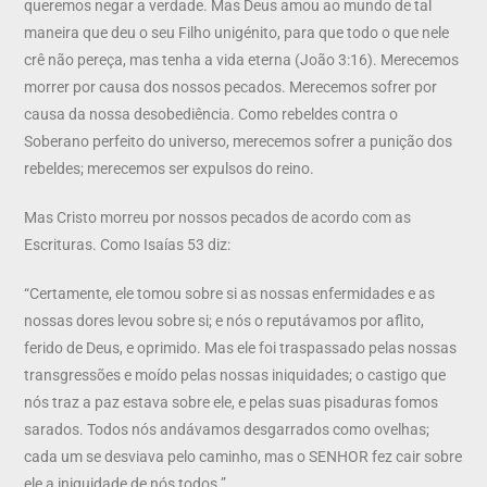
queremos negar a verdade. Mas Deus amou ao mundo de tal
maneira que deu o seu Filho unigénito, para que todo o que nele
crê não pereça, mas tenha a vida eterna (João 3:16). Merecemos
morrer por causa dos nossos pecados. Merecemos sofrer por
causa da nossa desobediência. Como rebeldes contra o
Soberano perfeito do universo, merecemos sofrer a punição dos
rebeldes; merecemos ser expulsos do reino.
Mas Cristo morreu por nossos pecados de acordo com as
Escrituras. Como Isaías 53 diz:
“Certamente, ele tomou sobre si as nossas enfermidades e as
nossas dores levou sobre si; e nós o reputávamos por aflito,
ferido de Deus, e oprimido. Mas ele foi traspassado pelas nossas
transgressões e moído pelas nossas iniquidades; o castigo que
nós traz a paz estava sobre ele, e pelas suas pisaduras fomos
sarados. Todos nós andávamos desgarrados como ovelhas;
cada um se desviava pelo caminho, mas o SENHOR fez cair sobre
ele a iniquidade de nós todos.”