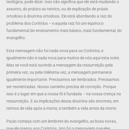
teológica, pode dizer. Isso não significa que ele está mudando o
assunto, do prático ao teórico, ou de explicação de práxis
ortodoxo à doutrina ortodoxa. Ele está abordando a raiz do
problema dos Coríntios – e aquela raiz foi um equívoco
fundamental do ensinamento mais básico, mais fundamental, do
evangelho.
Esta mensagem não foi nada nova para os Coríntios, e
igualmente não é nada nova para muitos de nós aqui esta noite.
Mas se você está ouvindo a mensagem da ressurreição pela
primeira vez, ou pela milésima vez, a mensagem permanece
igualmente importante. Precisamos ser lembrados. Precisamos
ser reorientadas. Nosso caminho precisa de correção. Porque
isso é o lugar em que a nossa fé é fundada – na nossa crença na
ressurreição. E as implicações dessa doutrina são enormes, em
termos de vida após a morte, e também a vida antes da morte.
Paulo começa com um lembrete do evangelho, as boas novas,
que ele pregou aos Coríntios. Isto foi a mensagem que eles