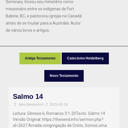
Seminary. Iniciou seu ministério como
missionário entre os indígenas de Fort
Babine, BC, e pastoreou igrejas no Canadá
antes de se mudar para a Austrália. Autor
de vários livros e artigos.
Antigo Testamento
Catecismo Heidelberg
Novo Testamento
Salmo 14
Wes Bredenhof
•
2025-02-19
Leitura: Gênesis 6; Romanos 3:1-20Texto: Salmo 14
Versão Original: https://theseed.info/sermon.php?
id=2627 Amada congregação de Cristo, Somos uma