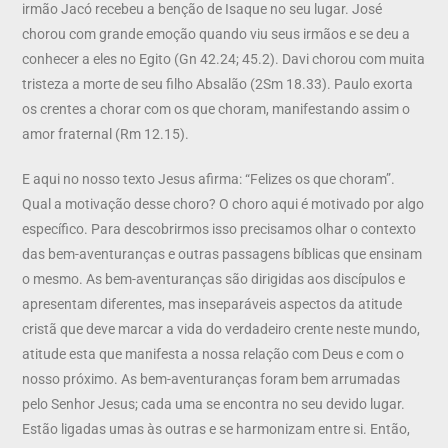
irmão Jacó recebeu a benção de Isaque no seu lugar. José
chorou com grande emoção quando viu seus irmãos e se deu a
conhecer a eles no Egito (Gn 42.24; 45.2). Davi chorou com muita
tristeza a morte de seu filho Absalão (2Sm 18.33). Paulo exorta
os crentes a chorar com os que choram, manifestando assim o
amor fraternal (Rm 12.15).
E aqui no nosso texto Jesus afirma: “Felizes os que choram”.
Qual a motivação desse choro? O choro aqui é motivado por algo
específico. Para descobrirmos isso precisamos olhar o contexto
das bem-aventuranças e outras passagens bíblicas que ensinam
o mesmo. As bem-aventuranças são dirigidas aos discípulos e
apresentam diferentes, mas inseparáveis aspectos da atitude
cristã que deve marcar a vida do verdadeiro crente neste mundo,
atitude esta que manifesta a nossa relação com Deus e com o
nosso próximo. As bem-aventuranças foram bem arrumadas
pelo Senhor Jesus; cada uma se encontra no seu devido lugar.
Estão ligadas umas às outras e se harmonizam entre si. Então,