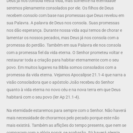
Deus já nos consola nesta vida, mas somente na eternidade
seremos plenamente consolados por ele. Os filhos de Deus
recebem consolo com base nas promessas que Deus revelou em
sua Palavra. A palavra de Deus nos consola. Suas promessas
nos dão esperança. Durante nossa vida aqui temos de chorar e
lamentar os nossos pecados, mas Deus já nos consola com a
promessa do perdão. Também em sua Palavra ele nos consola
com a promessa fiel da vida eterna. O Senhor prometeu voltar e
restaurar toda a criação para habitar eternamente com o seu
povo. Em muitos lugares na Bíblia somos consolados com a
promessa da vida eterna. Vejamos Apocalipse 21.1-4 que narra a
visão consoladora que o apóstolo João recebeu do Senhor
quanto à vida eterna no novo céu e na nova terra em que Deus
habitará com o seu povo (ler Ap 21.1-4).
Na eternidade estaremos para sempre com o Senhor. Não haverá
mais necessidade de chorarmos pelo pecado porque este não
mais existirá. Também as aflições do tempo presente, que nem se
comparam com a glória porvir, se acabarão. Só haverá alegria,