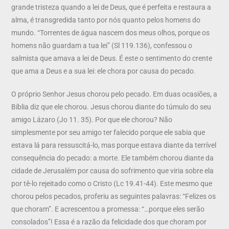
grande tristeza quando a lei de Deus, que é perfeita e restaura a
alma, é transgredida tanto por nós quanto pelos homens do
mundo. “Torrentes de água nascem dos meus olhos, porque os
homens não guardam a tua lei” (Sl 119.136), confessou o
salmista que amava a lei de Deus. É este o sentimento do crente
que ama a Deus e a sua lei: ele chora por causa do pecado.
O próprio Senhor Jesus chorou pelo pecado. Em duas ocasiões, a
Bíblia diz que ele chorou. Jesus chorou diante do túmulo do seu
amigo Lázaro (Jo 11. 35). Por que ele chorou? Não
simplesmente por seu amigo ter falecido porque ele sabia que
estava lá para ressuscitá-lo, mas porque estava diante da terrível
consequência do pecado: a morte. Ele também chorou diante da
cidade de Jerusalém por causa do sofrimento que viria sobre ela
por tê-lo rejeitado como o Cristo (Lc 19.41-44). Este mesmo que
chorou pelos pecados, proferiu as seguintes palavras: “Felizes os
que choram”. E acrescentou a promessa: “…porque eles serão
consolados”! Essa é a razão da felicidade dos que choram por