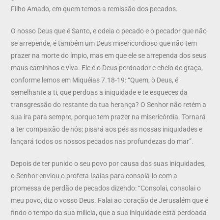
Filho Amado, em quem temos a remissão dos pecados.
O nosso Deus que é Santo, e odeia o pecado e o pecador que não
se arrepende, é também um Deus misericordioso que não tem
prazer na morte do ímpio, mas em que ele se arrependa dos seus
maus caminhos e viva. Ele é o Deus perdoador e cheio de graça,
conforme lemos em Miquéias 7.18-19: “Quem, ò Deus, é
semelhante a ti, que perdoas a iniquidade e te esqueces da
transgressão do restante da tua herança? O Senhor não retém a
sua ira para sempre, porque tem prazer na misericórdia. Tornará
a ter compaixão de nós; pisará aos pés as nossas iniquidades e
lançará todos os nossos pecados nas profundezas do mar”.
Depois de ter punido o seu povo por causa das suas iniquidades,
o Senhor enviou o profeta Isaías para consolá-lo com a
promessa de perdão de pecados dizendo: “Consolai, consolai o
meu povo, diz o vosso Deus. Falai ao coração de Jerusalém que é
findo o tempo da sua milícia, que a sua iniquidade está perdoada