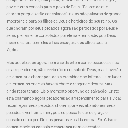
paz e eterno consolo para o povo de Deus. “Felizes os que
choram porque serão consolados”. Estas são palavras de grande
importância para os filhos de Deus e herdeiros do seu reino. Os
que choram por seus pecados agora são perdoados por Deus e
serão plenamente consolados por ele na eternidade, pois Deus
mesmo estará com eles e lhes enxugará dos olhos toda a
lágrima.
Mas aqueles que agora riem e se divertem com o pecado, se não
se arrependerem, não receberão o consolo de Deus, mas haverão
de lamentar e chorar por toda a eternidade no inferno — um lugar
de tormentos onde só haverá choro e ranger de dentes. Mas
ainda resta tempo. Eis o momento oportuno da salvação. Cristo
está chamando agora pecadores ao arrependimento para a vida:
reconheçam seus pecados, chorem por eles, abandonem seus
pecados e venham a mim, pois eu posso te dar de graça o
consolo com o perdão dos pecados e a vida eterna. Em Cristo e
somente nele há consolo e esperança para o pecador