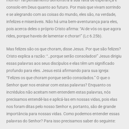
consolo em Deus quanto ao futuro. Por mais que vivam sorrindo
e se alegrando com as coisas do mundo, eles são, na verdade,
infelizes e miseráveis. Não há uma bem-aventurança para eles,
pois acerca deles o próprio Cristo afirma: “Ai de vós os que agora
rides, porque haveis de lamentar e chorar!” (Lc 6.25b).
Mas felizes são os que choram, disse Jesus. Por que são felizes?
Cristo explica a razão: “…porque serão consolados!” Jesus dirigiu
essas palavras aos seus discípulos e elas têm um significado
profundo para eles. Jesus está afirmando para sua igreja:
“Felizes os que choram porque serão consolados.” O que o
Senhor quer nos ensinar com estas palavras? Enquanto os
incrédulos não aceitam nem entendem estas palavras, nós
precisamos entendê-las e aplicá-las em nossas vidas, pois elas
nos foram ditas pelo nosso Senhor e, portanto, são de grande
importância para nossas vidas. Como podemos entender essas
palavras do Senhor? Para isso precisamos saber do seguinte: