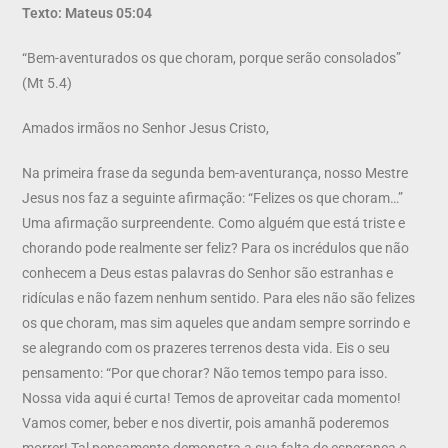
Texto: Mateus 05:04
“Bem-aventurados os que choram, porque serão consolados”
(Mt 5.4)
Amados irmãos no Senhor Jesus Cristo,
Na primeira frase da segunda bem-aventurança, nosso Mestre
Jesus nos faz a seguinte afirmação: “Felizes os que choram…”
Uma afirmação surpreendente. Como alguém que está triste e
chorando pode realmente ser feliz? Para os incrédulos que não
conhecem a Deus estas palavras do Senhor são estranhas e
ridículas e não fazem nenhum sentido. Para eles não são felizes
os que choram, mas sim aqueles que andam sempre sorrindo e
se alegrando com os prazeres terrenos desta vida. Eis o seu
pensamento: “Por que chorar? Não temos tempo para isso.
Nossa vida aqui é curta! Temos de aproveitar cada momento!
Vamos comer, beber e nos divertir, pois amanhã poderemos
morrer! Tal pensamento demonstra a sua falta de esperança e