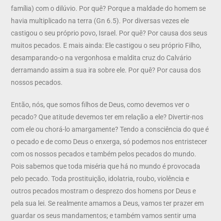
família) com o dilúvio. Por quê? Porque a maldade do homem se
havia multiplicado na terra (Gn 6.5). Por diversas vezes ele
castigou o seu próprio povo, Israel. Por quê? Por causa dos seus
muitos pecados. E mais ainda: Ele castigou o seu próprio Filho,
desamparando-o na vergonhosa e maldita cruz do Calvário
derramando assim a sua ira sobre ele. Por quê? Por causa dos
nossos pecados.
Então, nós, que somos filhos de Deus, como devemos ver o
pecado? Que atitude devemos ter em relação a ele? Divertir-nos
com ele ou chorá-lo amargamente? Tendo a consciência do que é
o pecado e de como Deus o enxerga, só podemos nos entristecer
com os nossos pecados e também pelos pecados do mundo.
Pois sabemos que toda miséria que há no mundo é provocada
pelo pecado. Toda prostituição, idolatria, roubo, violência e
outros pecados mostram o desprezo dos homens por Deus e
pela sua lei. Se realmente amamos a Deus, vamos ter prazer em
guardar os seus mandamentos; e também vamos sentir uma