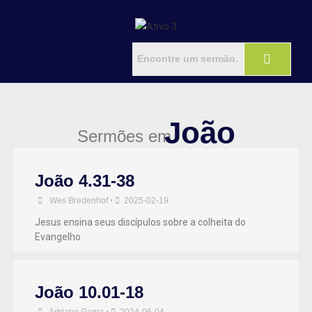
João
Sermões em
João 4.31-38
Wes Bredenhof
•
2025-02-19
Jesus ensina seus discípulos sobre a colheita do
Evangelho
João 10.01-18
Adriano Gama
•
2024-06-04