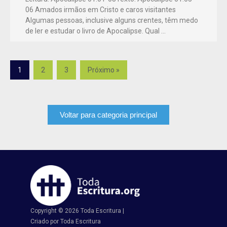
06 Amados irmãos em Cristo e caros visitantes
Algumas pessoas, inclusive alguns crentes, têm medo
de ler e estudar o livro de Apocalipse. Qual …
1
2
3
Próximo »
Voltar para categoria principal
Copyright © 2026 Toda Escritura |
Criado por Toda Escritura